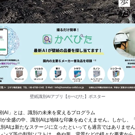
壁紙識別AIアプリ【かべぴた】ポスター
別AI」とは、識別の未来を変えるプログラム
生成AIが全盛の中、識別AIは地味な印象をぬぐえません。しかし
識別AIは新たなステージに立ったといっても過言ではありませ
le レンズ等の判別ソフトは、色や形、背景などの様々な要素か