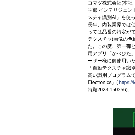
コマツ株式会社(本社：
学部 インテリジェン
スチャ識別AI」を使
長年、内装業界では
っては品番の特定が
テクスチャ(画像の色
た。この度、第一弾
用アプリ「かべぴた
ーザー様に御使用い
「自動テクスチャ識別
高い識別プログラムです。昨年
Electronics』(
https:/
特願2023-150356)。