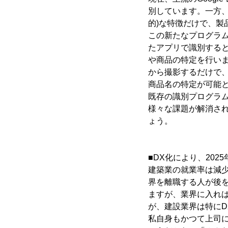
別しています。一方、
的)な特徴だけで、製
この新たなプログラ
たアプリで識別する
や商品の特定を行いま
から撮影するだけで
商品名の特定が可能
既存の識別プログラム
様々な課題が解消さ
ょう。
■DX化により、202
建築業の就業率は減
界を離職する人が後
ますが、業界に入れ
が、建設業界は特にD
私自身もかつて上司