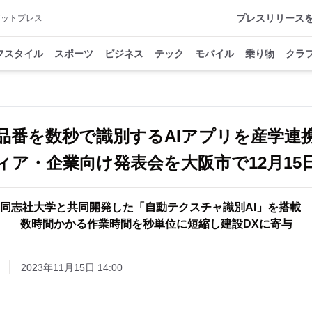
プレスリリース
アットプレス
フスタイル
スポーツ
ビジネス
テック
モバイル
乗り物
クラ
品番を数秒で識別するAIアプリを産学連
ア・企業向け発表会を大阪市で12月15
同志社大学と共同開発した「自動テクスチャ識別AI」を搭載
数時間かかる作業時間を秒単位に短縮し建設DXに寄与
2023年11月15日 14:00