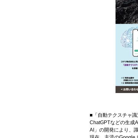
■「自動テクスチャ識
ChatGPTなどの
AI」の開発により、
現在、主流のGoog