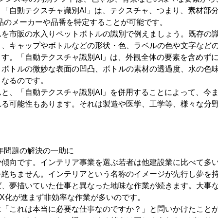
「自動テクスチャ識別AI」は、テクスチャ、つまり、素材部分
品のメーカーや品番を特定することが可能です。
ムを市販の水入りペットボトルの識別で例えましょう。既存の
と、キャップやボトルなどの形状・色、ラベルの色や文字など
す。「自動テクスチャ識別AI」は、外観全体の要素を含めず
、ボトルの微妙な表面の凹凸、ボトルの素材の透過度、水の色
となるのです。
と、「自動テクスチャ識別AI」を併用することによって、今
れる可能性もあります。それは製造や医学、工学等、様々な分
5年問題の解決の一助に
少傾向です。インテリア事業を選ぶ若者は他建設業に比べて多
を絶ちません。インテリアという名称のイメージが先行し夢を
ば、夢描いていた仕事と異なった地味な作業が続きます。大事
X化が進まず非効率な作業が多いのです。
に「これは本当に必要な仕事なのですか？」と問いかけたこと