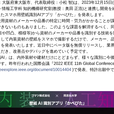
大阪府東大阪市、代表取締役：小松 智)は、2023年12月15日(
ト情報工学科 知的機構研究室(教授：奥田 正浩)と連携し開発
ったスマホ用壁紙識別AIアプリ「かべぴた」を発表します。
使用資材のメーカーや品番の特定に時間・労力がかかることが
できないものもありました。このような課題を解消するべく、
目や凹凸、模様等)から資材のメーカーや品番を識別する技術
として内装資材の壁紙をスマホで撮影するだけで、メーカー、
」を発表いたします。近日中にベータ版を無償リリースし、業
ただき、改善点やデバッグを進めていく予定です。
AI」は、内外装材や建材だけにとどまらず、様々な識別に今
行われた国際会議『2022 IEEE 11th Global Conferece o
/ieeexplore.ieee.org/document/10014404
)で発表、特許出願中で