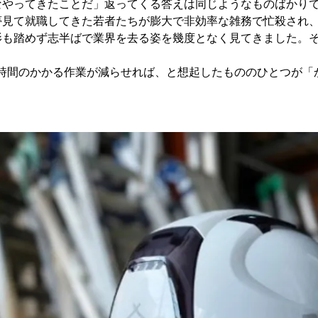
なやってきたことだ」返ってくる答えは同じようなものばかり
夢見て就職してきた若者たちが膨大で非効率な雑務で忙殺され
影も踏めず志半ばで業界を去る姿を幾度となく見てきました。
も時間のかかる作業が減らせれば、と想起したもののひとつが「