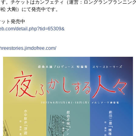
ます。チケットはカンフェティ（運営：ロングランプランニン
松 大剛）にて発売中です。
ケット発売中
web.com/detail.php?tid=65309&
hreestories.jimdofree.com/