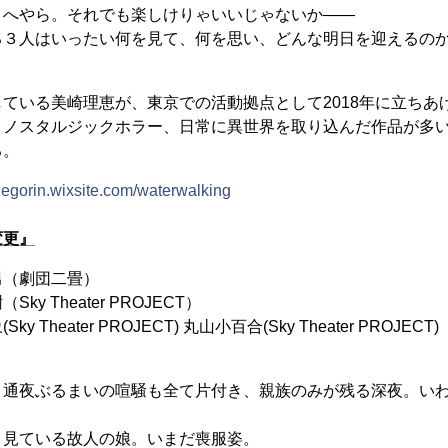
こへやら。それでも楽しけりゃいいじゃないか――
る３人はいったい何を見て、何を思い、どんな明日を迎えるの
ている美崎理恵が、東京での活動拠点として2018年に立ちあ
、ノスタルジックホラー、日常に異世界を取り込んだ作品が多
る。
/riegorin.wixsite.com/waterwalking
変更』
男（劇団二畳）
y Theater PROJECT）
Theater PROJECT) 丸山小百合(Sky Theater PROJECT)
り通夜ぶるまいの喧騒も全て片付き、親族のみが残る深夜。い
く見ている故人の娘。いまだ喪服姿。