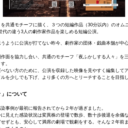
を共通モチーフに描く、３つの短編作品（30分以内）のオム
代と世代の違う3人の劇作家作品を楽しめる短編公演。
思うように公演が打てない昨今、劇作家の団体・戯曲本舗が中
制作面を協力し合い、共通のモチーフ「夜ふかしする人々」を
ます。
運べない方のために、公演を収録した映像を見やすく編集して
ドルを少しでも下げ、より多くの方へとリーチすることを目指
々」について
感染事例が最初に報告されてから２年が過ぎました。
かに見えた感染状況は変異株の登場で数歩、数十歩後退を余儀
どせずとも、安心して満席の劇場で観劇をする。そんな２年前