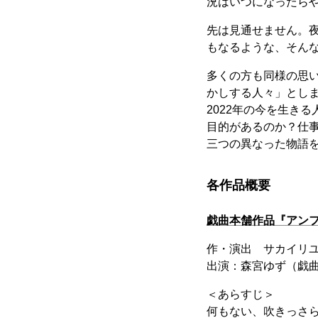
況はいつになったら
先は見通せません。
もなるような、そん
多くの方も同様の思
かしする人々」とし
2022年の今を生き
目的があるのか？仕
三つの異なった物語
各作品概要
戯曲本舗作品『アン
作・演出 サカイリ
出演：森宮ゆず（戯
＜あらすじ＞
何もない、吹きっさ