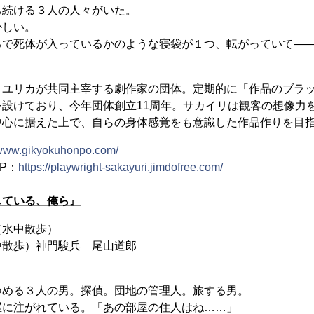
ち続ける３人の人々がいた。
かしい。
るで死体が入っているかのような寝袋が１つ、転がっていて―
リユリカが共同主宰する劇作家の団体。定期的に「作品のブラ
を設けており、今年団体創立11周年。サカイリは観客の想像力
中心に据えた上で、自らの身体感覚をも意識した作品作りを目
/www.gikyokuhonpo.com/
P：
https://playwright-sakayuri.jimdofree.com/
している、俺ら』
（水中散歩）
中散歩）神門駿兵 尾山道郎
つめる３人の男。探偵。団地の管理人。旅する男。
屋に注がれている。「あの部屋の住人はね……」