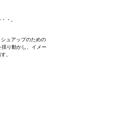
―・・。
ッシュアップのための
を揺り動かし、イメー
指す。