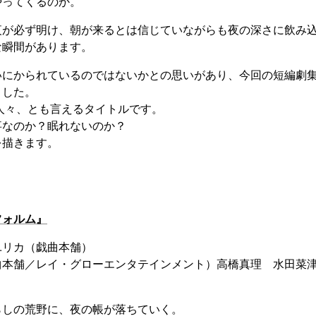
やってくるのか。
夜が必ず明け、朝が来るとは信じていながらも夜の深さに飲み
な瞬間があります。
いにかられているのではないかとの思いがあり、今回の短編劇
ました。
る人々、とも言えるタイトルです。
事なのか？眠れないのか？
を描きます。
フォルム』
ユリカ（戯曲本舗）
曲本舗／レイ・グローエンタテインメント）高橋真理 水田菜
らしの荒野に、夜の帳が落ちていく。