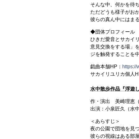
そんな中、何かを待
ただどうも様子がお
彼らの真ん中にはま
◆団体プロフィール
ひきだ愛音とサカイ
意見交換をする場」
ジを触発することを
戯曲本舗HP：
https:/
サカイリユリカ個人H
水中散歩作品『浮遊
作・演出 美崎理恵
出演：小泉匠久（水
＜あらすじ＞
夜の公園で団地を見
彼らの視線はある部