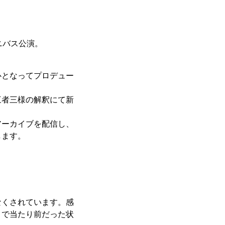
ニバス公演。
心となってプロデュー
三者三様の解釈にて新
アーカイブを配信し、
します。
なくされています。感
まで当たり前だった状