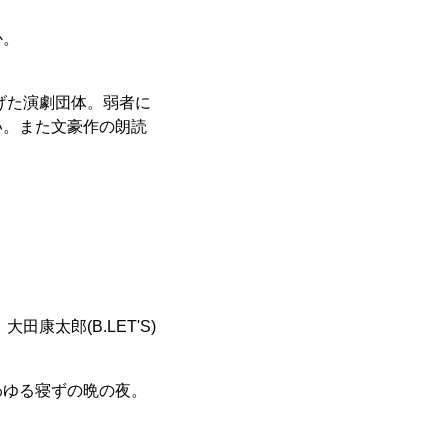
か。
げた演劇団体。弱者に
い。また文豪作の朗読
 大田康太郎(B.LET'S)
わゆる寝ずの晩の夜。