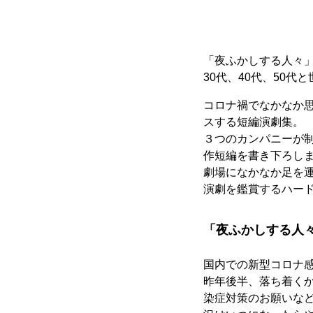
「夜ふかしする人々」
30代、40代、50
コロナ禍でなかなか
スする短編演劇集。
３つのカンパニーが
作短編を書き下ろし
劇場になかなか足を
演劇を鑑賞するハー
「夜ふかしする人
国内での新型コロナ
昨年後半、落ち着く
染症対策のお願いな