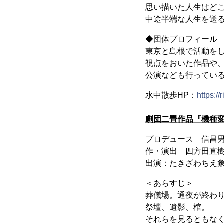
思い描いた人生はど
中途半端な人生を送
◆団体プロフィール
東京と島根で活動をし
視点をおいた作品や
公演なども行ってい
水中散歩HP：
https:/
劇団二畳作品『機種
プロデュース 信昌
作・演出 四方田直樹（Sk
出演：たきざわちえ象(Sky 
＜あらすじ＞
葬儀場。通夜が終わ
祭壇、遺影、棺。
それらを見るともな