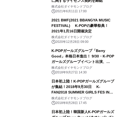
に関するライセンス契約を締結
株式会社ダイヤモンドブログ
2021年6月11日 17:00
2021 BMF(2021 BBANGYA MUSIC
FESTIVAL) K-POPの豪華祭典！
2021年1月16日開催決定
株式会社ダイヤモンドブログ
2020年12月28日 09:00
K-POPガールズグループ「Berry
Good」本格日本進出！ 9/30・K-POP
ガールズグループイベント出演、
10/18・日本進出後、初単独ファンミ
株式会社ダイヤモンドブログ
ーティングも開催！
2018年9月27日 14:30
日本初上陸！K-POPガールズグループ
が集結！2018年9月30日 K-
FAN2018 SUMMER GIRLS FES IN
JAPAN 開催決定！
株式会社ダイヤモンドブログ
2018年8月28日 17:45
日本初上陸！韓国新人K-POPガールズ