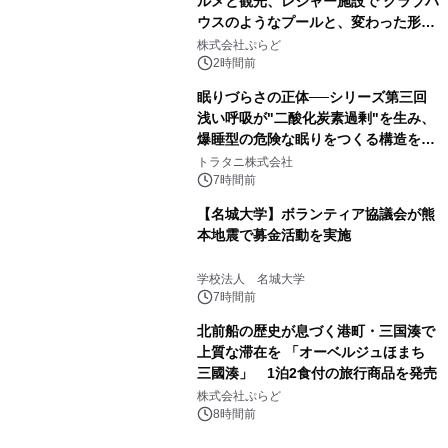
ルメと観光、レジャー施設で クラブハ
ウスのようなプールと、変わった形の
サウナも 「THE BOXY AWAJI」のお
株式会社ぷらど
得な素泊まり連泊プランで
2時間前
眠りづらさの正体──シリーズ第三回
浅い呼吸が"二酸化炭素過剰"を生み、
爆睡型の危険な眠りをつくる構造を解
説
トラタニ株式会社
7時間前
【名城大学】ボランティア協議会が熊
本地震で募金活動を実施
学校法人 名城大学
7時間前
北前船の歴史が息づく港町・三国湊で
上質な滞在を 「オーベルジュほまち
三國湊」 1泊2食付の旅行商品を発売
株式会社ぷらど
8時間前