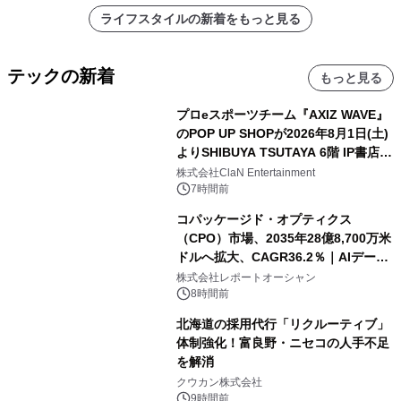
ライフスタイルの新着をもっと見る
テックの新着
もっと見る
プロeスポーツチーム『AXIZ WAVE』
のPOP UP SHOPが2026年8月1日(土)
よりSHIBUYA TSUTAYA 6階 IP書店で
開催決定！！
株式会社ClaN Entertainment
7時間前
コパッケージド・オプティクス
（CPO）市場、2035年28億8,700万米
ドルへ拡大、CAGR36.2％｜AIデータ
センター・高速光通信需要が成長を加
株式会社レポートオーシャン
速
8時間前
北海道の採用代行「リクルーティブ」
体制強化！富良野・ニセコの人手不足
を解消
クウカン株式会社
9時間前