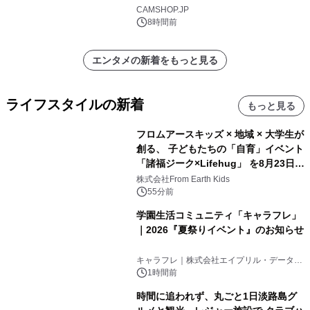
CAMSHOP.JP
8時間前
エンタメの新着をもっと見る
ライフスタイルの新着
もっと見る
フロムアースキッズ × 地域 × 大学生が
創る、 子どもたちの「自育」イベント
「諸福ジーク×Lifehug」 を8月23日
(日)開催
株式会社From Earth Kids
55分前
学園生活コミュニティ「キャラフレ」
｜2026『夏祭りイベント』のお知らせ
キャラフレ｜株式会社エイプリル・データ・
デザインズ
1時間前
時間に追われず、丸ごと1日淡路島グ