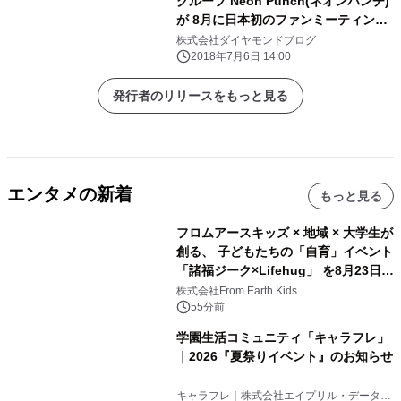
グループ Neon Punch(ネオンパンチ)
が 8月に日本初のファンミーティング
＆リリースイベントを開催
株式会社ダイヤモンドブログ
2018年7月6日 14:00
発行者のリリースをもっと見る
エンタメの新着
もっと見る
フロムアースキッズ × 地域 × 大学生が
創る、 子どもたちの「自育」イベント
「諸福ジーク×Lifehug」 を8月23日
(日)開催
株式会社From Earth Kids
55分前
学園生活コミュニティ「キャラフレ」
｜2026『夏祭りイベント』のお知らせ
キャラフレ｜株式会社エイプリル・データ・