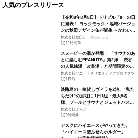
人気のプレスリリース
【令和8年8月8日】トリプル「8」の日
に発表！ ヨックモック・地域バージョ
ンの秋田デザイン缶が誕生 ～かわいい
1
秋田犬の子犬と秋田の四季と名所を巡
株式会社秋田ケーブルテレビ
るパッケージ～ 9月1日(火)秋田県内で
11時間前
販売開始
スヌーピーの湯が登場！ 「サウナのあ
とに楽しむPEANUTS」第2弾 渋谷
の人気銭湯「改良湯」と期間限定のコ
2
ラボレーション サウナイキタイコラ
株式会社ソニー・クリエイティブプロダクツ
ボグッズも発売決定！
1日前
淡路島の一棟貸しヴィラを2泊、"私た
ちだけ"の別荘に 1日1組・最大8名
様、プールとサウナとジェットバス付
3
きで Villa Mon Temps AWAJIの連泊
株式会社ぷらど
素泊りプラン
9時間前
デスクにハイエースがやってきた。
「ハイエース型ふせんホルダー」