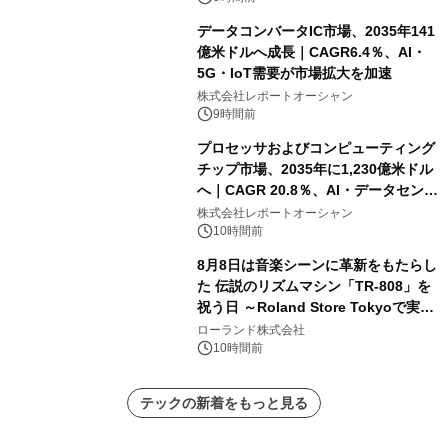
データコンバータIC市場、2035年141
億米ドルへ成長｜CAGR6.4％、AI・
5G・IoT需要が市場拡大を加速
株式会社レポートオーシャン
9時間前
プロセッサおよびコンピューティング
チップ市場、2035年に1,230億米ドル
へ｜CAGR 20.8％、AI・データセンタ
ー需要が成長を牽引
株式会社レポートオーシャン
10時間前
8月8日は音楽シーンに革新をもたらし
た 伝説のリズムマシン「TR-808」を
祝う日 ～Roland Store Tokyoで実機
を展示しての 記念キャンペーンを開
ローランド株式会社
催 英国ラジオ「NTS」の 特別プログ
10時間前
ラムや、「TR-808」を愛する伝説的
アーティストを フィーチャーしたアニ
テックの新着をもっと見る
メーションを公開～