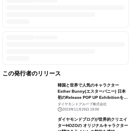
この発行者のリリース
韓国と世界で人気のキャラクター
Esther Bunny(エスターバニー) 日本
初のRelease POP UP Exhibitionを表
参道で開催決定！！
ダイヤモンドグループ株式会社
2023年11月29日 19:00
ダイヤモンドブログが世界的クリエイ
ターHOZOの オリジナルキャラクター