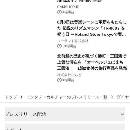
Amazonで予約販売開始
4
CAMSHOP.JP
8時間前
8月8日は音楽シーンに革新をもたらし
た 伝説のリズムマシン「TR-808」を
祝う日 ～Roland Store Tokyoで実機
5
を展示しての 記念キャンペーンを開
ローランド株式会社
催 英国ラジオ「NTS」の 特別プログ
10時間前
ラムや、「TR-808」を愛する伝説的
北前船の歴史が息づく港町・三国湊で
アーティストを フィーチャーしたアニ
上質な滞在を 「オーベルジュほまち
メーションを公開～
三國湊」 1泊2食付の旅行商品を発売
6
株式会社ぷらど
8時間前
トップ
エンタメ・カルチャーのプレスリリース一覧
ダイヤ
プレスリリース配信