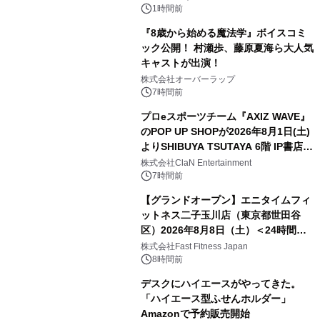
デザインズ
1時間前
『8歳から始める魔法学』ボイスコミ
ック公開！ 村瀬歩、藤原夏海ら大人気
キャストが出演！
株式会社オーバーラップ
7時間前
プロeスポーツチーム『AXIZ WAVE』
のPOP UP SHOPが2026年8月1日(土)
よりSHIBUYA TSUTAYA 6階 IP書店で
開催決定！！
株式会社ClaN Entertainment
7時間前
【グランドオープン】エニタイムフィ
ットネス二子玉川店（東京都世田谷
区）2026年8月8日（土）＜24時間年
中無休のフィットネスジム＞
株式会社Fast Fitness Japan
8時間前
デスクにハイエースがやってきた。
「ハイエース型ふせんホルダー」
Amazonで予約販売開始