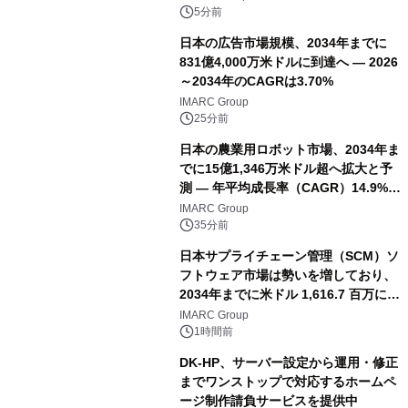
5分前
日本の広告市場規模、2034年までに
831億4,000万米ドルに到達へ ― 2026
～2034年のCAGRは3.70%
IMARC Group
25分前
日本の農業用ロボット市場、2034年ま
でに15億1,346万米ドル超へ拡大と予
測 ― 年平均成長率（CAGR）14.9%を
記録
IMARC Group
35分前
日本サプライチェーン管理（SCM）ソ
フトウェア市場は勢いを増しており、
2034年までに米ドル 1,616.7 百万に達
し、CAGR 3.42%で成長すると予測
IMARC Group
1時間前
DK-HP、サーバー設定から運用・修正
までワンストップで対応するホームペ
ージ制作請負サービスを提供中