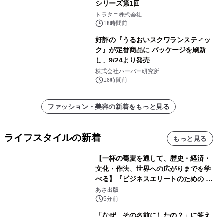
シリーズ第1回
トラタニ株式会社
18時間前
好評の『うるおいスクワランスティッ
ク』が定番商品に パッケージを刷新
し、9/24より発売
株式会社ハーバー研究所
18時間前
ファッション・美容の新着をもっと見る
ライフスタイルの新着
もっと見る
【一杯の蕎麦を通して、歴史・経済・
文化・作法、世界への広がりまでを学
べる】『ビジネスエリートのための 教
養としての蕎麦』2026年8月25日
あさ出版
（火）発売
5分前
「なぜ、その名前にしたの？」に答え