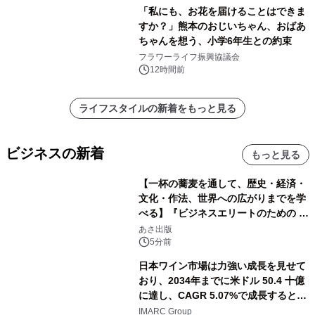
「私にも、お花を届けることはできま
すか？」熊本のおじいちゃん、おばあ
ちゃんを想う、小学6年生との約束
フラワーライフ振興協議会
12時間前
ライフスタイルの新着をもっと見る
ビジネスの新着
もっと見る
【一杯の蕎麦を通して、歴史・経済・
文化・作法、世界への広がりまでを学
べる】『ビジネスエリートのための 教
養としての蕎麦』2026年8月25日
あさ出版
（火）発売
5分前
日本ワイン市場は力強い成長を見せて
おり、2034年までに米ドル 50.4 十億
に達し、CAGR 5.07%で成長すると予
測
IMARC Group