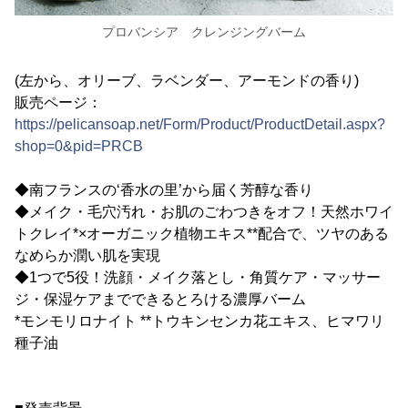
プロバンシア クレンジングバーム
(左から、オリーブ、ラベンダー、アーモンドの香り)
販売ページ：
https://pelicansoap.net/Form/Product/ProductDetail.aspx?
shop=0&pid=PRCB
◆南フランスの‘香水の里’から届く芳醇な香り
◆メイク・毛穴汚れ・お肌のごわつきをオフ！天然ホワイ
トクレイ*×オーガニック植物エキス**配合で、ツヤのある
なめらか潤い肌を実現
◆1つで5役！洗顔・メイク落とし・角質ケア・マッサー
ジ・保湿ケアまでできるとろける濃厚バーム
*モンモリロナイト **トウキンセンカ花エキス、ヒマワリ
種子油