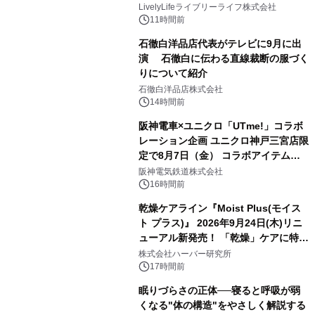
LivelyLifeライブリーライフ株式会社
11時間前
石徹白洋品店代表がテレビに9月に出
演 石徹白に伝わる直線裁断の服づく
りについて紹介
石徹白洋品店株式会社
14時間前
阪神電車×ユニクロ「UTme!」コラボ
レーション企画 ユニクロ神戸三宮店限
定で8月7日（金） コラボアイテムが
発売決定！
阪神電気鉄道株式会社
16時間前
乾燥ケアライン『Moist Plus(モイス
ト プラス)』 2026年9月24日(木)リニ
ューアル新発売！ 「乾燥」ケアに特化
し、ライン使いで潤いに満ちた肌へ
株式会社ハーバー研究所
17時間前
眠りづらさの正体──寝ると呼吸が弱
くなる"体の構造"をやさしく解説する