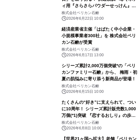
ィ用『さらさらパウダーせっけん』発
売
株式会社ペリカン石鹸
2026年6月22日 10:00
経済産業省主催「はばたく中小企業・
小規模事業者300社」を 株式会社ペリ
カン石鹸が受賞
株式会社ペリカン石鹸
2026年6月17日 13:00
シリーズ累計2,000万個突破*の「ペリ
カンファミリー石鹸」から、 梅雨・初
夏の肌悩みに寄り添う新商品が登場！
株式会社ペリカン石鹸
2026年6月15日 10:00
たくさんの“好き”に支えられて、つい
に10周年！ シリーズ累計販売数1,000
万個(*1)突破 『恋するおしり』の歩み
をプレイバック！
株式会社ペリカン石鹸
2026年6月8日 10:00
【世界21ヶ国へ拡大】老舗「ペリカン