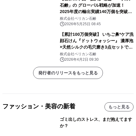
石鹸」の グローバル戦略が加速！
2025年度の輸出実績140万個を突破
し、 韓国オリーブヤングへ展開＆ザ・
株式会社ペリカン石鹸
現代ソウルでPOP UPを開催
2026年5月25日 08:45
【累計100万個突破】 いちご鼻*ケア洗
顔石けん『ドットウォッシー』 濃厚泡
×天然シルクの毛穴磨き3点セットで
大型リニューアル！4月1日新発売
株式会社ペリカン石鹸
2026年4月2日 09:30
発行者のリリースをもっと見る
ファッション・美容の新着
もっと見る
ゴミ出しのストレス、まだ抱えてます
か？