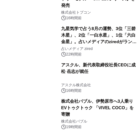
発売
3
株式会社トプコン
16時間前
九星気学で占う8月の運勢、3位「三碧
木星」、2位「一白水星」、1位「六白
金星」。占いメディアのziredがランキ
4
ングを発表
占いメディア zired
22時間前
アスクル、新代表取締役社長CEOに成
松 岳志が就任
5
アスクル株式会社
16時間前
株式会社バブル、伊勢原市へ3人乗り
EVトゥクトゥク 「VIVEL COCO」を
寄贈
6
株式会社バブル
19時間前