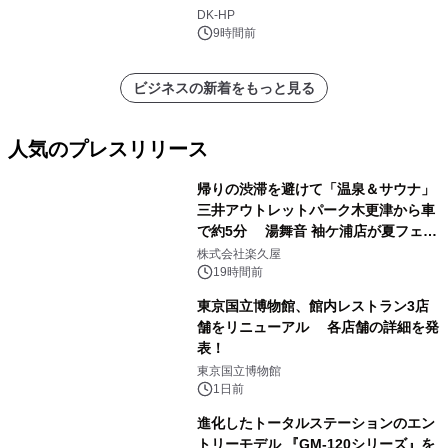
DK-HP
9時間前
ビジネスの新着をもっと見る
人気のプレスリリース
帰りの渋滞を避けて「温泉＆サウナ」
三井アウトレットパーク木更津から車
で約5分 湯舞音 袖ケ浦店が夏フェア
1
メニューを提供
株式会社楽久屋
19時間前
東京国立博物館、館内レストラン3店
舗をリニューアル 各店舗の詳細を発
表！
2
東京国立博物館
1日前
進化したトータルステーションのエン
トリーモデル 『GM-120シリーズ』を