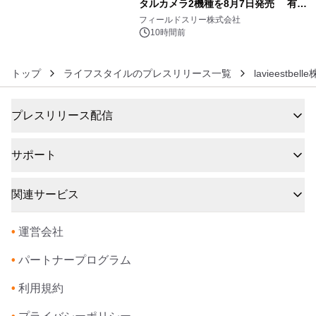
タルカメラ2機種を8月7日発売 有効
6
約1300万画素、用途別に選べるコンデ
フィールドスリー株式会社
ジ新登場
10時間前
トップ
ライフスタイルのプレスリリース一覧
lavieestbel
プレスリリース配信
サポート
関連サービス
•
運営会社
•
パートナープログラム
•
利用規約