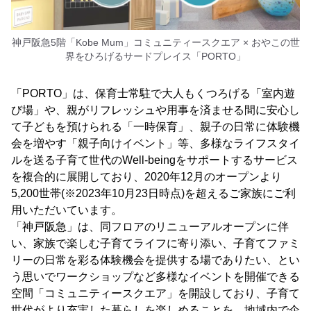
神戸阪急5階「Kobe Mum」コミュニティースクエア × おやこの世
界をひろげるサードプレイス「PORTO」
「PORTO」は、保育士常駐で大人もくつろげる「室内遊
び場」や、親がリフレッシュや用事を済ませる間に安心し
て子どもを預けられる「一時保育」、親子の日常に体験機
会を増やす「親子向けイベント」等、多様なライフスタイ
ルを送る子育て世代のWell-beingをサポートするサービス
を複合的に展開しており、2020年12月のオープンより
5,200世帯(※2023年10月23日時点)を超えるご家族にご利
用いただいています。
「神戸阪急」は、同フロアのリニューアルオープンに伴
い、家族で楽しむ子育てライフに寄り添い、子育てファミ
リーの日常を彩る体験機会を提供する場でありたい、とい
う思いでワークショップなど多様なイベントを開催できる
空間「コミュニティースクエア」を開設しており、子育て
世代がより充実した暮らしを楽しめることを、地域内で企