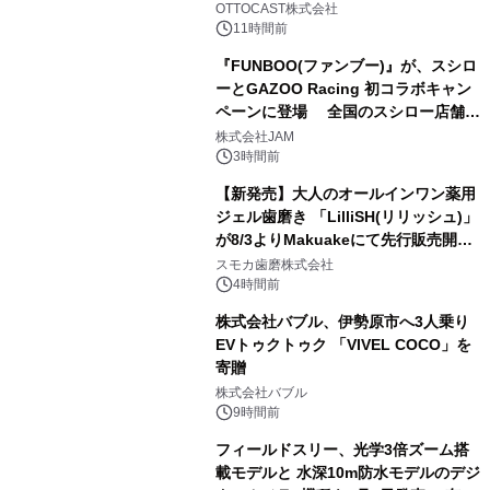
OTTOCAST株式会社
11時間前
『FUNBOO(ファンブー)』が、スシロ
ーとGAZOO Racing 初コラボキャン
ペーンに登場 全国のスシロー店舗で
3
GR 4車種の FUNBOO(ミニカー)付き
株式会社JAM
メニューが展開されます
3時間前
【新発売】大人のオールインワン薬用
ジェル歯磨き 「LilliSH(リリッシュ)」
が8/3よりMakuakeにて先行販売開
4
始！
スモカ歯磨株式会社
4時間前
株式会社バブル、伊勢原市へ3人乗り
EVトゥクトゥク 「VIVEL COCO」を
寄贈
5
株式会社バブル
9時間前
フィールドスリー、光学3倍ズーム搭
載モデルと 水深10m防水モデルのデジ