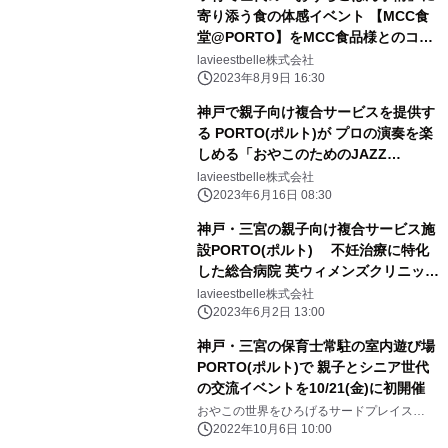
寄り添う食の体感イベント 【MCC食
堂@PORTO】をMCC食品様とのコラ
ボで8/18より開催
lavieestbelle株式会社
2023年8月9日 16:30
神戸で親子向け複合サービスを提供す
る PORTO(ポルト)が プロの演奏を楽
しめる「おやこのためのJAZZ
CONCERT」を 100BANホールで7月8
lavieestbelle株式会社
日(土)に開催
2023年6月16日 08:30
神戸・三宮の親子向け複合サービス施
設PORTO(ポルト) 不妊治療に特化
した総合病院 英ウィメンズクリニック
と提携し 通院する方のお子さん向け
lavieestbelle株式会社
一時保育サービスの優待価格での提供
2023年6月2日 13:00
を開始
神戸・三宮の保育士常駐の室内遊び場
PORTO(ポルト)で 親子とシニア世代
の交流イベントを10/21(金)に初開催
おやこの世界をひろげるサードプレイス
PORTO 〈運営〉lavieestbelle株式会社
2022年10月6日 10:00