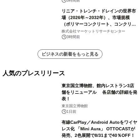
析レポートを発表
3時間前
リニア・トレンチ・ドレインの世界市
場（2026年～2032年）、市場規模
（ポリマーコンクリート、コンクリー
ト、プラスチック、金属）・分析レポ
株式会社マーケットリサーチセンター
ートを発表
3時間前
ビジネスの新着をもっと見る
人気のプレスリリース
東京国立博物館、館内レストラン3店
舗をリニューアル 各店舗の詳細を発
表！
1
東京国立博物館
1日前
有線CarPlay／Android Autoをワイヤ
レス化 「Mini Aura」 OTTOCASTが
発売、2色展開で8/31まで40％OFF！
2