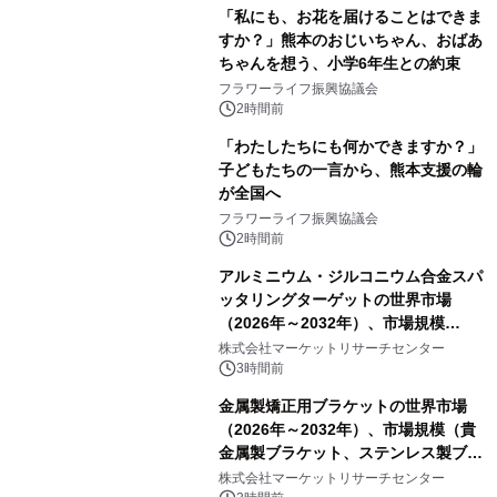
「私にも、お花を届けることはできま
すか？」熊本のおじいちゃん、おばあ
ちゃんを想う、小学6年生との約束
フラワーライフ振興協議会
2時間前
「わたしたちにも何かできますか？」
子どもたちの一言から、熊本支援の輪
が全国へ
フラワーライフ振興協議会
2時間前
アルミニウム・ジルコニウム合金スパ
ッタリングターゲットの世界市場
（2026年～2032年）、市場規模
（0.995、0.999、その他）・分析レポ
株式会社マーケットリサーチセンター
ートを発表
3時間前
金属製矯正用ブラケットの世界市場
（2026年～2032年）、市場規模（貴
金属製ブラケット、ステンレス製ブラ
ケット、純チタン製ブラケット）・分
株式会社マーケットリサーチセンター