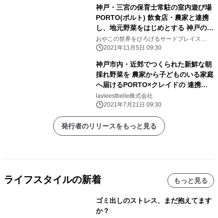
神戸・三宮の保育士常駐の室内遊び場
PORTO(ポルト) 飲食店・農家と連携
し、地元野菜をはじめとする 神戸の
「食」の魅力を楽しむイベント
おやこの世界をひろげるサードプレイス
PORTO 〈運営〉lavieestbelle株式会社
「PORTO MARCHE 収穫祭」を
2021年11月5日 09:30
11/7(日)に開催
神戸市内・近郊でつくられた新鮮な朝
採れ野菜を 農家から子どものいる家庭
へ届けるPORTO×クレイドの 連携サ
ービス「PORTO MARCHE」をスター
lavieestbelle株式会社
ト
2021年7月21日 09:30
発行者のリリースをもっと見る
ライフスタイルの新着
もっと見る
ゴミ出しのストレス、まだ抱えてます
か？