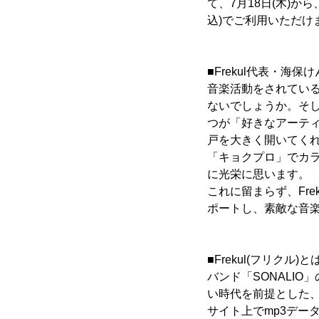
て、7月18日(木)から
込)でご利用いただけ
■Frekul代表・海
音楽活動をされてい
ないでしょうか。そ
つが「好きなアーティ
戸を大きく開いてく
「キョクプロ」でカ
に光栄に思います。
これに留まらず、Fr
ポートし、素敵な音
■Frekul(フリクル)と
バンド「SONALI
い時代を前提とした
サイト上でmp3デー