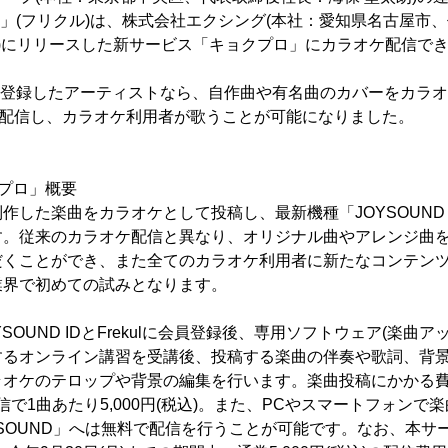
kul」(フリクル)は、株式会社エクシング(本社：愛知県名古屋市
日(木)にリリースした新サービス「キョクプロ」にカラオケ配信で
ulに登録したアーティストなら、自作曲や有名曲のカバーをカラ
f1」に配信し、カラオケ利用者が歌うことが可能になりました。
プロ」概要
作した楽曲をカラオケとして投稿し、最新機種「JOYSOUND 
す。従来のカラオケ配信と異なり、オリジナル曲やアレンジ曲
だくことができ、また全てのカラオケ利用者に新たなコンテン
業界で初めての試みとなります。
SOUND IDとFrekulに会員登録後、専用ソフトウェア(楽曲
するオンライン講習を受講後、投稿する楽曲の伴奏や歌詞、背
オケのテロップや背景の編集を行います。楽曲投稿にかかる費用
配信で1曲あたり5,000円(税込)。また、PCやスマートフォン
OYSOUND」へは無料で配信を行うことが可能です。なお、本