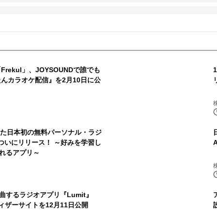
ekul」、JOYSOUNDで誰でも
んカラオケ配信』を2月10日に公
れた日本初の無料パーソナル・ラジ
版がついにリリース！ ～好みを学習し
れるアプリ～
するラジオアプリ『Lumit』
ィザーサイトを12月11日公開