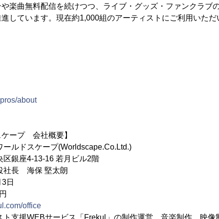
ンや楽曲無料配信を続けつつ、ライブ・グッズ・ファンクラブの
進しています。現在約1,000組のアーティストにご利用いた
upros/about
スケープ 会社概要】
スケープ(Worldscape.Co.Ltd.)
銀座4-13-16 若月ビル2階
役社長 海保 堅太朗
月3日
0円
kul.com/office
スト支援WEBサービス「Frekul」の制作運営、音楽制作、映