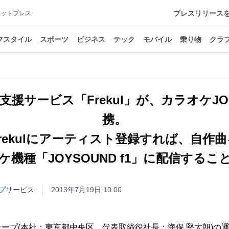
プレスリリース
アットプレス
フスタイル
スポーツ
ビジネス
テック
モバイル
乗り物
クラ
援サービス「Frekul」が、カラオケJO
携。
Frekulにアーティスト登録すれば、自作曲
ケ機種「JOYSOUND f1」に配信するこ
プ
サービス
2013年7月19日 10:00
ープ(本社：東京都中央区、代表取締役社長：海保 堅太朗)の