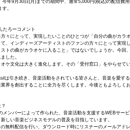
、今年9月30日(月)までの期間中、通常5,000円(税込)の配信費用
ます。
保けんたろーコメント
る方々にとって、実現したいことのひとつが「自分の曲がカラ
して、インディーズアーティストのファンの方々にとって実現
ストの曲がカラオケに入ること」ではないでしょうか。今回、J
れました。
ラオケ文化は大きく進化します。その「受付窓口」をやらせて
ekulは引き続き、音楽活動をされている皆さんと、音楽を愛す
楽業界を創出することに全力を尽くします。今後ともよろしく
は？
O」のメンバーによって作られた、音楽活動を支援するWEBサー
、新しい音楽ビジネスモデルの普及を目指しています。
タの無料配信を行い、ダウンロード時にリスナーのメールアド