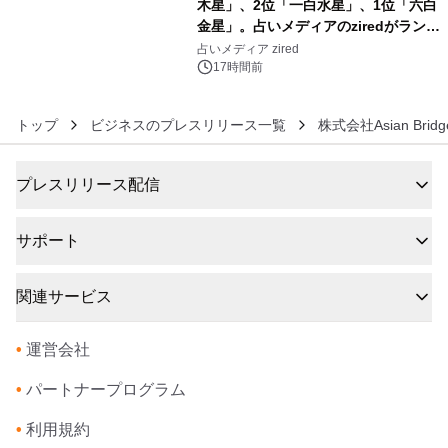
木星」、2位「一白水星」、1位「六白
金星」。占いメディアのziredがランキ
6
ングを発表
占いメディア zired
17時間前
トップ
ビジネスのプレスリリース一覧
株式会社Asian Bridg
プレスリリース配信
サポート
関連サービス
•
運営会社
•
パートナープログラム
•
利用規約