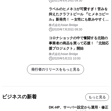
2021年9月14日 09:30
ラベルのヒメネコが可愛すぎ！苦みを
抑えたクラフトビール 『ヒメネコビー
ル』新発売！ ～女性にも飲みやすく爽
やかでフルーティー～
株式会社Asian Bridge
2020年7月20日 09:30
コロナショックの中で奮闘する北陸の
事業者の商品を買って応援！ 「北陸応
援プロジェクト」開始
株式会社Asian Bridge
2020年5月2日 10:00
発行者のリリースをもっと見る
ビジネスの新着
もっと見る
DK-HP、サーバー設定から運用・修正