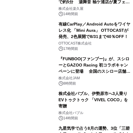
で約5分 湯舞音 袖ケ浦店が夏フェア
2
メニューを提供
株式会社楽久屋
14時間前
有線CarPlay／Android Autoをワイヤ
レス化 「Mini Aura」 OTTOCASTが
発売、2色展開で8/31まで40％OFF！
3
OTTOCAST株式会社
17時間前
『FUNBOO(ファンブー)』が、スシロ
ーとGAZOO Racing 初コラボキャン
ペーンに登場 全国のスシロー店舗で
4
GR 4車種の FUNBOO(ミニカー)付き
株式会社JAM
メニューが展開されます
8時間前
株式会社バブル、伊勢原市へ3人乗り
EVトゥクトゥク 「VIVEL COCO」を
寄贈
5
株式会社バブル
14時間前
九星気学で占う8月の運勢、3位「三碧