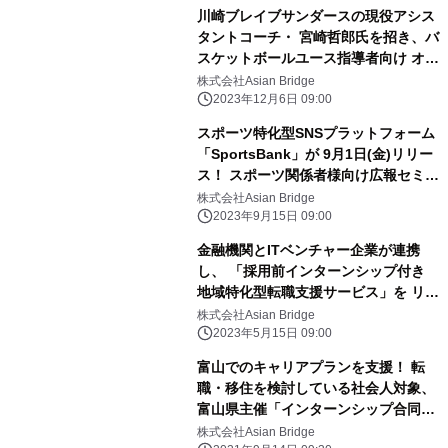
川崎ブレイブサンダースの現役アシス
タントコーチ・ 宮崎哲郎氏を招き、バ
スケットボールユース指導者向け オン
ラインセミナーを12月26日(火)に開
株式会社Asian Bridge
催！
2023年12月6日 09:00
スポーツ特化型SNSプラットフォーム
「SportsBank」が 9月1日(金)リリー
ス！ スポーツ関係者様向け広報セミナ
ーを 9月25日(月)にオンラインで初開
株式会社Asian Bridge
催
2023年9月15日 09:00
金融機関とITベンチャー企業が連携
し、 「採用前インターンシップ付き
地域特化型転職支援サービス」を リリ
ース。第一弾求人として地元スポーツ
株式会社Asian Bridge
チームの 経営陣求人情報を掲載！
2023年5月15日 09:00
富山でのキャリアプランを支援！ 転
職・移住を検討している社会人対象、
富山県主催「インターンシップ合同説
明会」 オンラインにて9/26開催
株式会社Asian Bridge