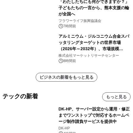
「わたしたちにも何かできますか？」
子どもたちの一言から、熊本支援の輪
が全国へ
フラワーライフ振興協議会
7時間前
アルミニウム・ジルコニウム合金スパ
ッタリングターゲットの世界市場
（2026年～2032年）、市場規模
（0.995、0.999、その他）・分析レポ
株式会社マーケットリサーチセンター
ートを発表
8時間前
ビジネスの新着をもっと見る
テックの新着
もっと見る
DK-HP、サーバー設定から運用・修正
までワンストップで対応するホームペ
ージ制作請負サービスを提供中
DK-HP