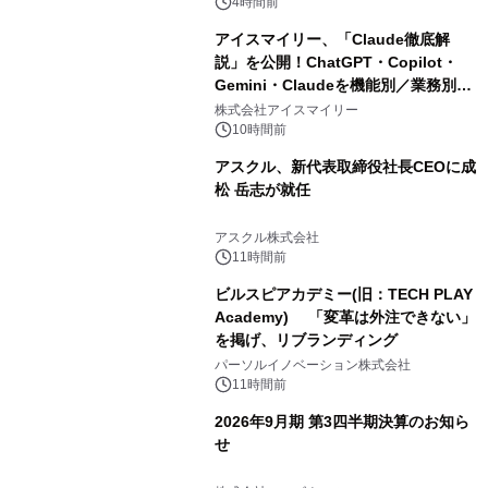
4時間前
アイスマイリー、「Claude徹底解
説」を公開！ChatGPT・Copilot・
Gemini・Claudeを機能別／業務別に
比較―自社に合う生成AIの選び方がわ
株式会社アイスマイリー
かる実践ガイド
10時間前
アスクル、新代表取締役社長CEOに成
松 岳志が就任
アスクル株式会社
11時間前
ビルスピアカデミー(旧：TECH PLAY
Academy) 「変革は外注できない」
を掲げ、リブランディング
パーソルイノベーション株式会社
11時間前
2026年9月期 第3四半期決算のお知ら
せ