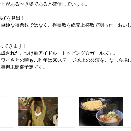
ントがあるべき姿であると確信しています。
度)”を算出！
、単純な得票数ではなく、得票数を総売上杯数で割った「おいし
ってきます！
結成された、つけ麺アイドル「トッピング☆ガールズ」。
カワイさとの噂も…昨年は30ステージ以上の公演をこなし会場
を毎週末開催予定です。