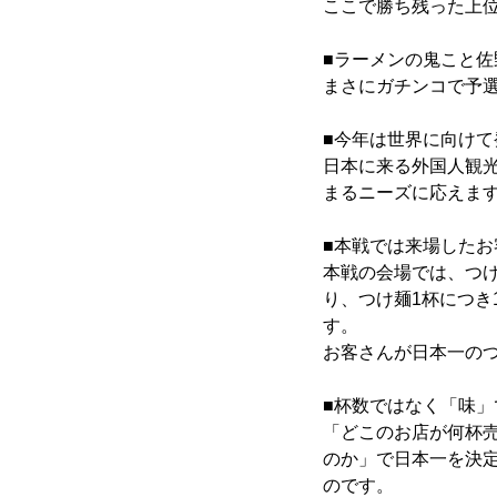
ここで勝ち残った上位
■ラーメンの鬼こと
まさにガチンコで予
■今年は世界に向けて
日本に来る外国人観
まるニーズに応えま
■本戦では来場したお
本戦の会場では、つ
り、つけ麺1杯につ
す。
お客さんが日本一の
■杯数ではなく「味」
「どこのお店が何杯
のか」で日本一を決
のです。