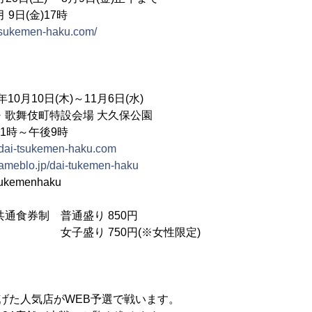
 9日(金)17時
i-tsukemen-haku.com/
10月10日(木)～11月6日(水)
舞伎町特設会場 大久保公園
1時～午後9時
//dai-tsukemen-haku.com
//ameblo.jp/dai-tukemen-haku
sukemenhaku
食券制 普通盛り 850円
750円(※女性限定)
げた人気店がWEB予選で戦います。