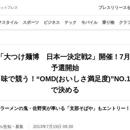
プレスリリース
アットプレス
フスタイル
スポーツ
ビジネス
テック
モバイル
乗り物
クラ
大つけ麺博 日本一決定戦2」開催！7月
予選開始
味で競う！“OMD(おいしさ満足度)”NO.
で決める
ラーメンの鬼・佐野実が率いる「支那そばや」もエントリー！
ル
告知・募集
2013年7月19日 09:30