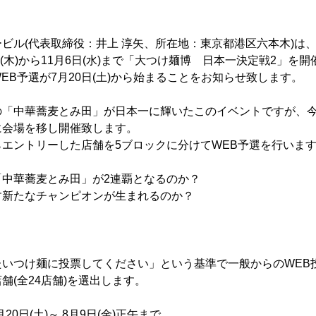
ビル(代表取締役：井上 淳矢、所在地：東京都港区六本木)は
日(木)から11月6日(水)まで「大つけ麺博 日本一決定戦2」を
EB予選が7月20日(土)から始まることをお知らせ致します。
の「中華蕎麦とみ田」が日本一に輝いたこのイベントですが、
に会場を移し開催致します。
エントリーした店舗を5ブロックに分けてWEB予選を行いま
「中華蕎麦とみ田」が2連覇となるのか？
す新たなチャンピオンが生まれるのか？
たいつけ麺に投票してください」という基準で一般からのWEB
舗(全24店舗)を選出します。
月20日(土)～ 8月9日(金)正午まで