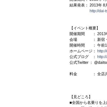
結果発表： 2013年 8月
http://da
【イベント概要】
開催期間 ： 2013年
会場 ： 新宿・歌
開催時間 ： 午前1
ホームページ：
http:
公式ブログ ：
http:
公式Twitter ： @dait
料金 ： 全店共通
女子盛り 
【見どころ】
■全国から名乗りを上