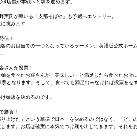
24店舗が本戦へと駒を進めます。
佐野実氏が率いる「支那そばや」も予選へエントリー。
選に挑みます。
発信！
光客のお目当ての一つとなっているラーメン。英語版公式ホー
す。
客さんが投票！
け麺を食べたお客さんが「美味しい」と満足したら食べたお店
き1票となります。そして、食べても満足出来なければ投票をせ
つけ麺店を決めるのです。
で勝負！
売り上げた」という基準で日本一を決めるのではなく、「どこ
定します。お店は確実に本気でつけ麺を出してきます。それを