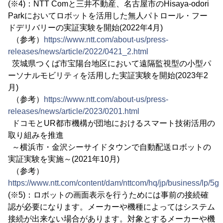
(※4)：NTT Comと三井不動産、名古屋市のHisaya-odori
Parkにおいてロボットを活用した無人パトロール・フー
ドデリバリーの実証実験を開始(2022年4月)
（参考）
https://www.ntt.com/about-us/press-
releases/news/article/2022/0421_2.html
茨城県つくば市宝陽台地区において遠隔監視型の小型パ
ーソナルモビリティを活用した実証実験を開始(2023年2
月)
（参考）
https://www.ntt.com/about-us/press-
releases/news/article/2023/0201.html
ドコモとUR都市機構が団地におけるスマート技術活用の
取り組みを推進
～横浜市・金沢シーサイドタウンで自動配送ロボットの
実証実験を実施～(2021年10月)
（参考）
https://www.ntt.com/content/dam/nttcom/hq/jp/business/lp/5g
(※5)：ロボットの画面表示を行うためには事前の接続確
認が必要になります。メーカーや機種によってはシステム
接続が出来ない場合があります。対象とするメーカーや機