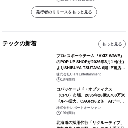
発行者のリリースをもっと見る
テックの新着
もっと見る
プロeスポーツチーム『AXIZ WAVE』
のPOP UP SHOPが2026年8月1日(土)
よりSHIBUYA TSUTAYA 6階 IP書店で
開催決定！！
株式会社ClaN Entertainment
18時間前
コパッケージド・オプティクス
（CPO）市場、2035年28億8,700万米
ドルへ拡大、CAGR36.2％｜AIデータ
センター・高速光通信需要が成長を加
株式会社レポートオーシャン
速
19時間前
北海道の採用代行「リクルーティブ」