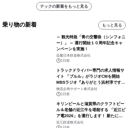
アーティストを フィーチャーしたアニ
テックの新着をもっと見る
メーションを公開～
乗り物の新着
もっと見る
～ 観光特急「青の交響曲（シンフォニ
ー）」 ～ 運行開始１０周年記念キャ
ンペーンを実施！
近畿日本鉄道株式会社
1日前
トラックドライバー専門の求人情報サ
イト 「ブルル」がラジオCMを開始
MBSラジオ『ありがとう浜村淳です』
にて8月1日(土)より
物流企画サポート株式会社
1日前
キリンビールと滋賀県のクラフトビー
ル＆老舗の近江牛を堪能する 「近江ビ
ア電2026」を運行します！ 新たに
「長濱浪漫ビール」が参加！キリン一
近江鉄道株式会社
番搾り飲み放題が復活！
1日前