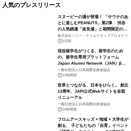
人気のプレスリリース
スヌーピーの湯が登場！ 「サウナのあ
とに楽しむPEANUTS」第2弾 渋谷
の人気銭湯「改良湯」と期間限定のコ
1
ラボレーション サウナイキタイコラ
株式会社ソニー・クリエイティブプロダクツ
ボグッズも発売決定！
1日前
現役留学生がつくる、留学生のため
の、留学生専用プラットフォーム
Japan Alumni Network（JAN）β版
2
をリリース
一般社団法人日本国際化推進協会
10時間前
世界とつながる、日本をひらく。 創立
13周年、JAPI公式Webサイトを全面
リニューアル
3
一般社団法人日本国際化推進協会
10時間前
フロムアースキッズ × 地域 × 大学生が
創る、 子どもたちの「自育」イベント