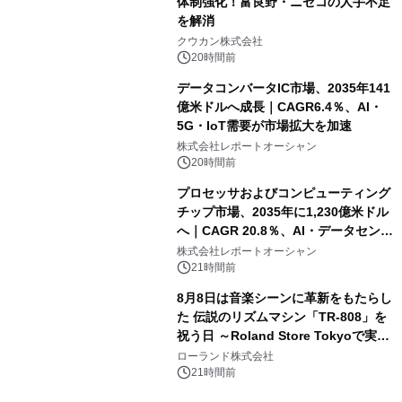
体制強化！富良野・ニセコの人手不足
を解消
クウカン株式会社
20時間前
データコンバータIC市場、2035年141
億米ドルへ成長｜CAGR6.4％、AI・
5G・IoT需要が市場拡大を加速
株式会社レポートオーシャン
20時間前
プロセッサおよびコンピューティング
チップ市場、2035年に1,230億米ドル
へ｜CAGR 20.8％、AI・データセンタ
ー需要が成長を牽引
株式会社レポートオーシャン
21時間前
8月8日は音楽シーンに革新をもたらし
た 伝説のリズムマシン「TR-808」を
祝う日 ～Roland Store Tokyoで実機
を展示しての 記念キャンペーンを開
ローランド株式会社
催 英国ラジオ「NTS」の 特別プログ
21時間前
ラムや、「TR-808」を愛する伝説的