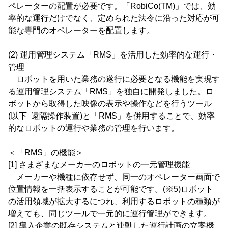
ペレーターの配置が必要です。「RobiCo(TM)」では、効
率的な運行だけでなく、定められた法令に沿った対応が可
能な専門のオペレーターを配置します。
(2) 運用管理システム「RMS」を活用した効率的な運行・
管理
ロボットを用いた業務の遂行に必要となる機能を実現す
る運用管理システム「RMS」を独自に開発しました。ロ
ボットから取得した映像の表示や操作などを行うツール
(以下 遠隔操作装置)と「RMS」を併用することで、効率
的なロボットの運行や業務の管理を行います。
＜「RMS」の機能＞
[1]
さまざまなメーカーのロボットの一元管理機能
メーカーや機種に依存せず、同一のオペレーター画面で
位置情報を一括表示することが可能です。(※5)ロボット
の活用領域が拡大するにつれ、利用するロボットの種類が
増えても、同じツールで一元的に運行管理ができます。
[2]
導入企業の既存システムと連動した運行計画の立案機