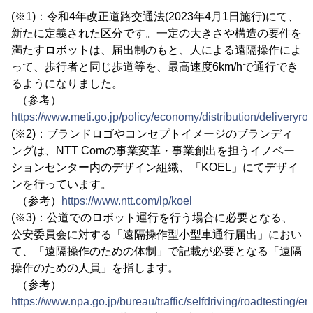
(※1)：令和4年改正道路交通法(2023年4月1日施行)にて、
新たに定義された区分です。一定の大きさや構造の要件を
満たすロボットは、届出制のもと、人による遠隔操作によ
って、歩行者と同じ歩道等を、最高速度6km/hで通行でき
るようになりました。
（参考）
https://www.meti.go.jp/policy/economy/distribution/deliveryrob
(※2)：ブランドロゴやコンセプトイメージのブランディ
ングは、NTT Comの事業変革・事業創出を担うイノベー
ションセンター内のデザイン組織、「KOEL」にてデザイ
ンを行っています。
（参考）
https://www.ntt.com/lp/koel
(※3)：公道でのロボット運行を行う場合に必要となる、
公安委員会に対する「遠隔操作型小型車通行届出」におい
て、「遠隔操作のための体制」で記載が必要となる「遠隔
操作のための人員」を指します。
（参考）
https://www.npa.go.jp/bureau/traffic/selfdriving/roadtestin