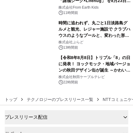
「諸福ジーク×Lifehug」 を8月23日
4
(日)開催
株式会社From Earth Kids
11時間前
時間に追われず、丸ごと1日淡路島グ
ルメと観光、レジャー施設で クラブハ
ウスのようなプールと、変わった形の
5
サウナも 「THE BOXY AWAJI」のお
株式会社ぷらど
得な素泊まり連泊プランで
13時間前
【令和8年8月8日】トリプル「8」の日
に発表！ ヨックモック・地域バージョ
ンの秋田デザイン缶が誕生 ～かわいい
6
秋田犬の子犬と秋田の四季と名所を巡
株式会社秋田ケーブルテレビ
るパッケージ～ 9月1日(火)秋田県内で
22時間前
販売開始
トップ
テクノロジーのプレスリリース一覧
NTTコミュニ
プレスリリース配信