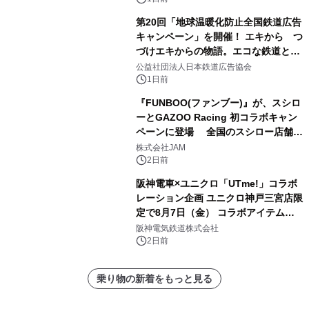
第20回「地球温暖化防止全国鉄道広告
キャンペーン」を開催！ エキから つ
づけエキからの物語。エコな鉄道とと
もに。
公益社団法人日本鉄道広告協会
1日前
『FUNBOO(ファンブー)』が、スシロ
ーとGAZOO Racing 初コラボキャン
ペーンに登場 全国のスシロー店舗で
GR 4車種の FUNBOO(ミニカー)付き
株式会社JAM
メニューが展開されます
2日前
阪神電車×ユニクロ「UTme!」コラボ
レーション企画 ユニクロ神戸三宮店限
定で8月7日（金） コラボアイテムが
発売決定！
阪神電気鉄道株式会社
2日前
乗り物の新着をもっと見る