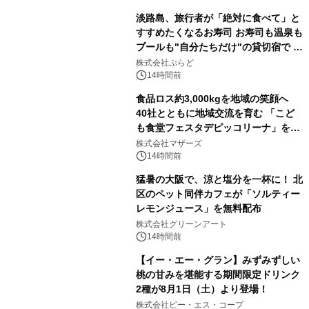
淡路島、旅行者が「絶対に食べて」と
すすめたくなるお寿司 お寿司も温泉も
プールも"自分たちだけ"の貸切宿で 1
日1組限定「岩屋温泉 絵島別庭 海と
株式会社ぷらど
森」の握り寿司プラン
14時間前
食品ロス約3,000kgを地域の笑顔へ
40社とともに地域交流を育む 「こど
も食堂フェスタデピッコリーナ」を9
月5日(土)開催
株式会社マザーズ
14時間前
猛暑の大阪で、涼と塩分を一杯に！ 北
区のペット同伴カフェが「ソルティー
レモンジュース」を無料配布
株式会社グリーンアート
14時間前
【イー・エー・グラン】みずみずしい
桃の甘みを堪能する期間限定ドリンク
2種が8月1日（土）より登場！
株式会社ピー・エス・コープ