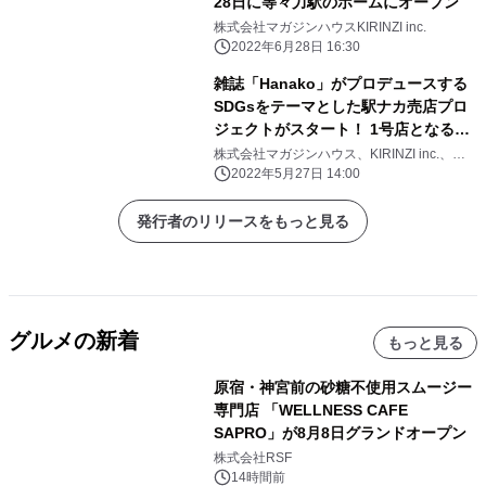
28日に等々力駅のホームにオープン
株式会社マガジンハウスKIRINZI inc.
2022年6月28日 16:30
雑誌「Hanako」がプロデュースする
SDGsをテーマとした駅ナカ売店プロ
ジェクトがスタート！ 1号店となる
「Hanako Stand Todoroki」が 6月
株式会社マガジンハウス、KIRINZI inc.、東
急株式会社、東急電鉄株式会社
28日等々力駅のホームにオープン
2022年5月27日 14:00
発行者のリリースをもっと見る
グルメの新着
もっと見る
原宿・神宮前の砂糖不使用スムージー
専門店 「WELLNESS CAFE
SAPRO」が8月8日グランドオープン
株式会社RSF
14時間前