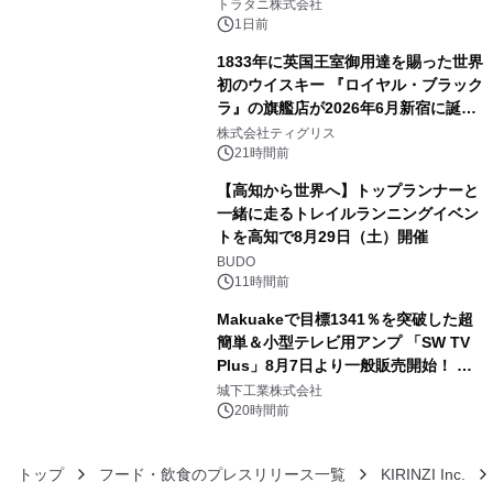
トラタニ株式会社
1日前
1833年に英国王室御用達を賜った世界
初のウイスキー 『ロイヤル・ブラック
ラ』の旗艦店が2026年6月新宿に誕
4
生 バカルディ ジャパンと連携した
株式会社ティグリス
没入型バー「BAR Arca」
21時間前
【高知から世界へ】トップランナーと
一緒に走るトレイルランニングイベン
トを高知で8月29日（土）開催
5
BUDO
11時間前
Makuakeで目標1341％を突破した超
簡単＆小型テレビ用アンプ 「SW TV
Plus」8月7日より一般販売開始！ ケ
6
ーブル1本つなぐだけ、テレビの音が
城下工業株式会社
ぐっと豊かに
20時間前
トップ
フード・飲食のプレスリリース一覧
KIRINZI Inc.