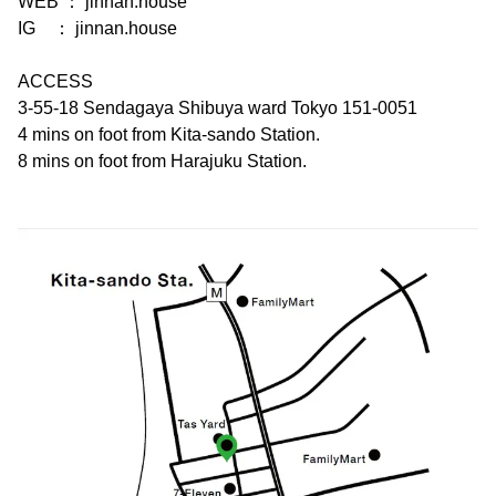
WEB ： jinnan.house
IG ： jinnan.house
ACCESS
3-55-18 Sendagaya Shibuya ward Tokyo 151-0051
4 mins on foot from Kita-sando Station.
8 mins on foot from Harajuku Station.