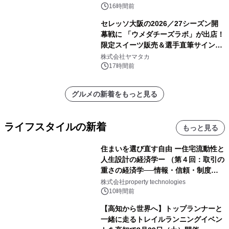
16時間前
セレッソ大阪の2026／27シーズン開
幕戦に 「ウメダチーズラボ」が出店！
限定スイーツ販売＆選手直筆サイング
ッズが当たる抽選会を 8月8日に開催
株式会社ヤマタカ
17時間前
グルメの新着をもっと見る
ライフスタイルの新着
もっと見る
住まいを選び直す自由 ー住宅流動性と
人生設計の経済学ー （第４回：取引の
重さの経済学──情報・信頼・制度を
PropTechはどう組み替えるか）｜
株式会社property technologies
PropTech-Lab
10時間前
【高知から世界へ】トップランナーと
一緒に走るトレイルランニングイベン