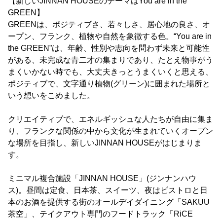
【新しいJINNAN HOUSEのテーマはYou are in the
GREEN】
GREENは、ポジティブさ、若々しさ、居心地の良さ、オ
ープン、フランク、植物や自然を象徴する色。“You are in
the GREEN”は、年齢、性別や志向を問わず未来と可能性
がある、未完成な青二才の集まりであり、たとえ物事がう
まくいかない時でも、大丈夫きっとうまくいくと思える、
ポジティブで、文字通り植物(グリーン)に囲まれた場所と
いう想いをこめました。
クリエイティブで、エネルギッシュな人たちが自由に集ま
り、フランクな関係の中から文化が生まれていくオープン
な場所を目指し、新しいJINNAN HOUSEがはじまりま
す。
ミニマル複合施設「JINNAN HOUSE」(ジンナンハウ
ス)。昼間は定食、日本茶、スイーツ、夜はビストロと日
本のお酒を提供する街のオールデイダイニング「SAKUU
茶空」、テイクアウト専門のフードトラック「RiCE