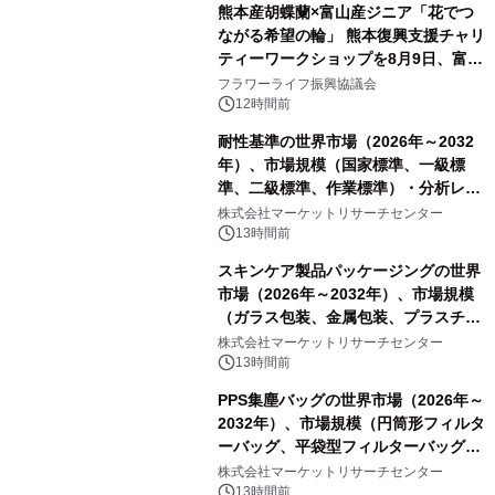
熊本産胡蝶蘭×富山産ジニア「花でつ
ながる希望の輪」 熊本復興支援チャリ
ティーワークショップを8月9日、富
山・射水で開催
フラワーライフ振興協議会
12時間前
耐性基準の世界市場（2026年～2032
年）、市場規模（国家標準、一級標
準、二級標準、作業標準）・分析レポ
ートを発表
株式会社マーケットリサーチセンター
13時間前
スキンケア製品パッケージングの世界
市場（2026年～2032年）、市場規模
（ガラス包装、金属包装、プラスチッ
ク包装、その他）・分析レポートを発
株式会社マーケットリサーチセンター
表
13時間前
PPS集塵バッグの世界市場（2026年～
2032年）、市場規模（円筒形フィルタ
ーバッグ、平袋型フィルターバッグ、
プリーツフィルターバッグ、その
株式会社マーケットリサーチセンター
他）・分析レポートを発表
13時間前