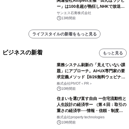
関連会社Attipect主催「田んぼラグビ
ー」は100名超が熱狂しNHKで放送さ
れました。
サンエス石膏株式会社
13時間前
ライフスタイルの新着をもっと見る
ビジネスの新着
もっと見る
業務システム刷新の「見えていない課
題」にアプローチ。AI×UX専門家の要
求定義メソッド【8/26無料ウェビナ
ー】株式会社PIVOT
株式会社PIVOT＜PR＞
10時間前
住まいを選び直す自由 ー住宅流動性と
人生設計の経済学ー （第４回：取引の
重さの経済学──情報・信頼・制度を
PropTechはどう組み替えるか）｜
株式会社property technologies
PropTech-Lab
10時間前