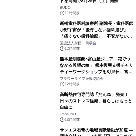
トを高知で8月29日（土）開催
BUDO
11時間前
新橋歯科医科診療所 副院長・歯科医師
小野宇宙が「後悔しない歯科選び」
「痛くない歯科治療」「不安がない治
療計画」をテーマに専門監修
医療法人財団 興学会
12時間前
熊本産胡蝶蘭×富山産ジニア「花でつ
ながる希望の輪」 熊本復興支援チャリ
ティーワークショップを8月9日、富
山・射水で開催
フラワーライフ振興協議会
12時間前
高断熱住宅専門誌「だん25」発売！
日々のストレス軽減、暮らしはもっと
自由に
jimosumu
13時間前
サンエス石膏の地域貢献活動が加速 ―