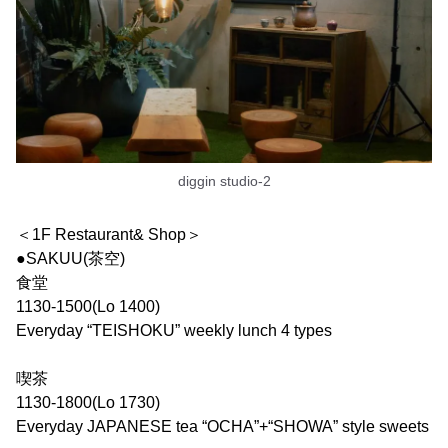
diggin studio-2
＜1F Restaurant& Shop＞
●SAKUU(茶空)
食堂
1130-1500(Lo 1400)
Everyday “TEISHOKU” weekly lunch 4 types
喫茶
1130-1800(Lo 1730)
Everyday JAPANESE tea “OCHA”+“SHOWA” style sweets