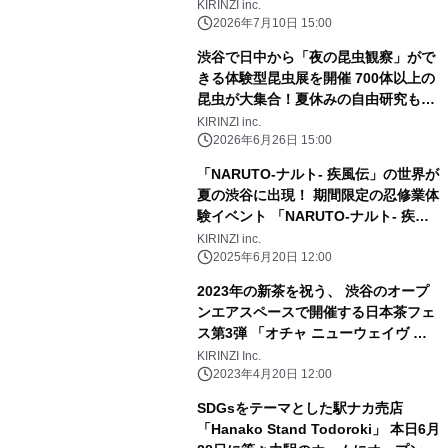
集結、夏休みの自由研究もサポート
KIRINZI inc.
2026年7月10日 15:00
渋谷で日中から「夜の昆虫観察」がで
きる体験型昆虫展を開催 700体以上の
昆虫が大集合！夏休みの自由研究もサ
ポート
KIRINZI inc.
2026年6月26日 15:00
「NARUTO-ナルト- 疾風伝」の世界が
夏の渋谷に出現！ 期間限定の忍修業体
験イベント 「NARUTO-ナルト- 疾風
伝 忍スカウトキャラバン」開幕！
KIRINZI inc.
2025年6月20日 12:00
2023年の新茶を祝う、 渋谷のオープ
ンエアスペースで開催する日本茶フェ
ス第3弾 「オチャ ニューウェイヴ フ
ェス 2023」 at JINNAN HOUSE(渋谷
KIRINZI Inc.
区神南) 5月13日(土)・14日(日)開催の
2023年4月20日 12:00
お知らせ
SDGsをテーマとした駅ナカ売店
「Hanako Stand Todoroki」 本日6月