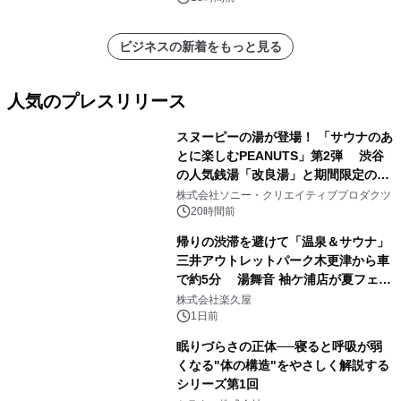
ビジネスの新着をもっと見る
人気のプレスリリース
スヌーピーの湯が登場！ 「サウナのあ
とに楽しむPEANUTS」第2弾 渋谷
の人気銭湯「改良湯」と期間限定のコ
1
ラボレーション サウナイキタイコラ
株式会社ソニー・クリエイティブプロダクツ
ボグッズも発売決定！
20時間前
帰りの渋滞を避けて「温泉＆サウナ」
三井アウトレットパーク木更津から車
で約5分 湯舞音 袖ケ浦店が夏フェア
2
メニューを提供
株式会社楽久屋
1日前
眠りづらさの正体──寝ると呼吸が弱
くなる"体の構造"をやさしく解説する
シリーズ第1回
3