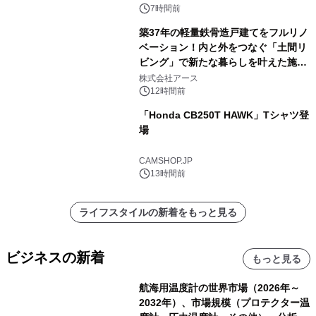
7時間前
築37年の軽量鉄骨造戸建てをフルリノ
ベーション！内と外をつなぐ「土間リ
ビング」で新たな暮らしを叶えた施工
事例を株式会社アースが公開
株式会社アース
12時間前
「Honda CB250T HAWK」Tシャツ登
場
CAMSHOP.JP
13時間前
ライフスタイルの新着をもっと見る
ビジネスの新着
もっと見る
航海用温度計の世界市場（2026年～
2032年）、市場規模（プロテクター温