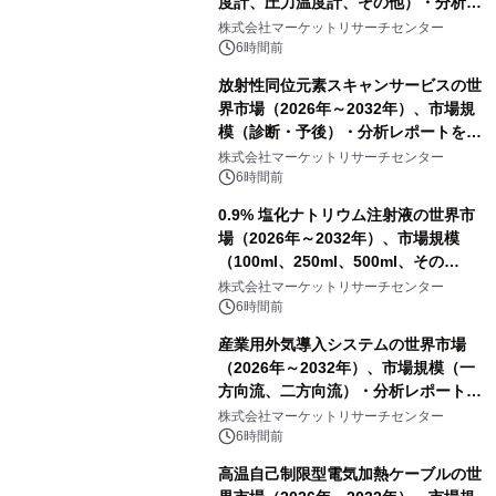
度計、圧力温度計、その他）・分析レ
ポートを発表
株式会社マーケットリサーチセンター
6時間前
放射性同位元素スキャンサービスの世
界市場（2026年～2032年）、市場規
模（診断・予後）・分析レポートを発
表
株式会社マーケットリサーチセンター
6時間前
0.9% 塩化ナトリウム注射液の世界市
場（2026年～2032年）、市場規模
（100ml、250ml、500ml、その
他）・分析レポートを発表
株式会社マーケットリサーチセンター
6時間前
産業用外気導入システムの世界市場
（2026年～2032年）、市場規模（一
方向流、二方向流）・分析レポートを
発表
株式会社マーケットリサーチセンター
6時間前
高温自己制限型電気加熱ケーブルの世