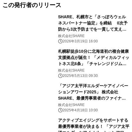
この発行者のリリース
SHARE、札幌市と「さっぽろウェル
ネスパートナー協定」を締結 0次予
防から3次予防までを一貫して支える
地域の健康拠点へ
株式会社SHARE
2026年3月19日 16:00
札幌駅徒歩10分に北海道初の複合健康
支援拠点が誕生！ 「メディカルフィッ
トネス北6条」「チャレンジドジム北6
条」が カレス記念病院・ダ・ヴィンチ
株式会社SHARE
モール内に2025年5月オープン
2025年5月13日 09:30
「アジア太平洋エルダーケアイノベー
ションアワード2025」 株式会社
SHARE、最優秀事業者のファイナリ
ストとして選出！
株式会社SHARE
2025年4月18日 10:00
アクティブエイジングをサポートする
最優秀事業者が決まる！ 「アジア太平