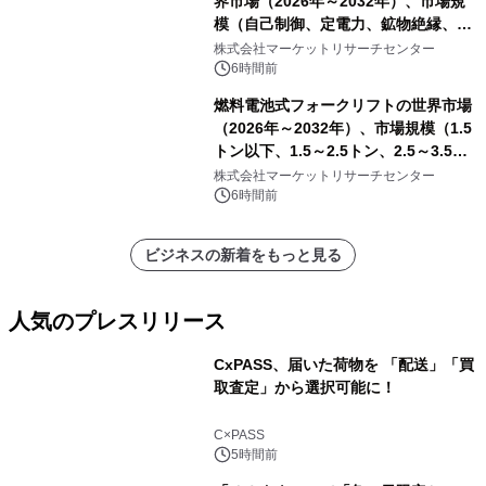
界市場（2026年～2032年）、市場規
模（自己制御、定電力、鉱物絶縁、表
皮効果）・分析レポートを発表
株式会社マーケットリサーチセンター
6時間前
燃料電池式フォークリフトの世界市場
（2026年～2032年）、市場規模（1.5
トン以下、1.5～2.5トン、2.5～3.5ト
ン、3.5～5.0トン、その他）・分析レ
株式会社マーケットリサーチセンター
ポートを発表
6時間前
ビジネスの新着をもっと見る
人気のプレスリリース
CxPASS、届いた荷物を 「配送」「買
取査定」から選択可能に！
1
C×PASS
5時間前