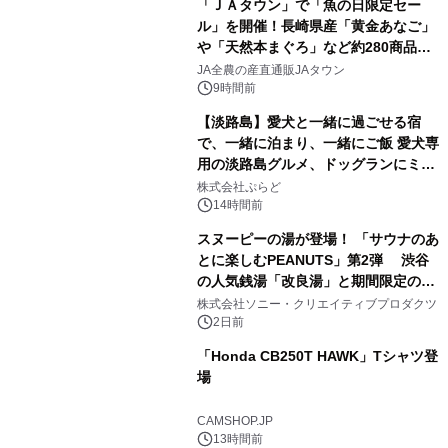
「ＪＡタウン」で「魚の日限定セー
ル」を開催！長崎県産「黄金あなご」
や「天然本まぐろ」など約280商品を
2
販売！～毎月１０日の定例企画～
JA全農の産直通販JAタウン
9時間前
【淡路島】愛犬と一緒に過ごせる宿
で、一緒に泊まり、一緒にご飯 愛犬専
用の淡路島グルメ、ドッグランにミニ
3
プール グランピングとトレーラーハウ
株式会社ぷらど
スの2施設で
14時間前
スヌーピーの湯が登場！ 「サウナのあ
とに楽しむPEANUTS」第2弾 渋谷
の人気銭湯「改良湯」と期間限定のコ
4
ラボレーション サウナイキタイコラ
株式会社ソニー・クリエイティブプロダクツ
ボグッズも発売決定！
2日前
「Honda CB250T HAWK」Tシャツ登
場
5
CAMSHOP.JP
13時間前