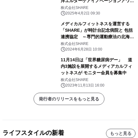
洋エルダーケアイノベーションアワー
ド2025」にて 株式会社SHAREがファ
株式会社SHARE
イナリストに選出
2025年4月2日 09:30
メディカルフィットネスを運営する
「SHARE」が時計台記念病院と 包括
連携協定 ～専門的運動療法の北海道
提供エリアを拡大～
株式会社SHARE
2024年6月28日 10:00
11月14日は「世界糖尿病デー」 道
内3施設を展開するメディアカルフィ
ットネスが モニター会員を募集中
株式会社SHARE
2023年11月13日 16:00
発行者のリリースをもっと見る
ライフスタイルの新着
もっと見る