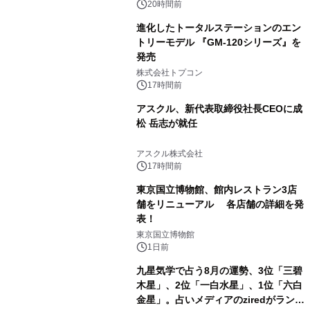
20時間前
進化したトータルステーションのエン
トリーモデル 『GM-120シリーズ』を
発売
2
株式会社トプコン
17時間前
アスクル、新代表取締役社長CEOに成
松 岳志が就任
3
アスクル株式会社
17時間前
東京国立博物館、館内レストラン3店
舗をリニューアル 各店舗の詳細を発
表！
4
東京国立博物館
1日前
九星気学で占う8月の運勢、3位「三碧
木星」、2位「一白水星」、1位「六白
金星」。占いメディアのziredがランキ
5