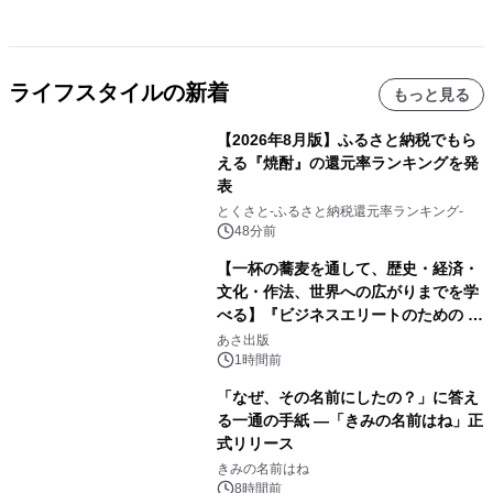
ライフスタイルの新着
もっと見る
【2026年8月版】ふるさと納税でもら
える『焼酎』の還元率ランキングを発
表
とくさと-ふるさと納税還元率ランキング-
48分前
【一杯の蕎麦を通して、歴史・経済・
文化・作法、世界への広がりまでを学
べる】『ビジネスエリートのための 教
養としての蕎麦』2026年8月25日
あさ出版
（火）発売
1時間前
「なぜ、その名前にしたの？」に答え
る一通の手紙 ―「きみの名前はね」正
式リリース
きみの名前はね
8時間前