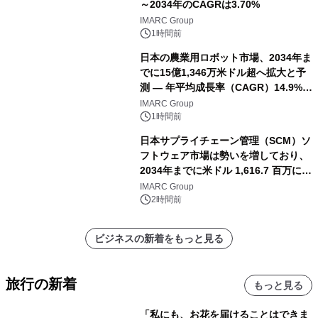
～2034年のCAGRは3.70%
IMARC Group
1時間前
日本の農業用ロボット市場、2034年ま
でに15億1,346万米ドル超へ拡大と予
測 ― 年平均成長率（CAGR）14.9%を
記録
IMARC Group
1時間前
日本サプライチェーン管理（SCM）ソ
フトウェア市場は勢いを増しており、
2034年までに米ドル 1,616.7 百万に達
し、CAGR 3.42%で成長すると予測
IMARC Group
2時間前
ビジネスの新着をもっと見る
旅行の新着
もっと見る
「私にも、お花を届けることはできま