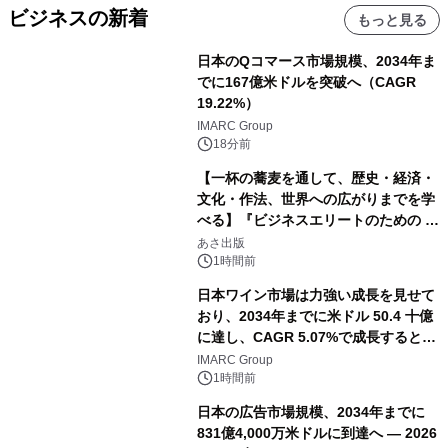
ビジネスの新着
もっと見る
日本のQコマース市場規模、2034年ま
でに167億米ドルを突破へ（CAGR
19.22%）
IMARC Group
18分前
【一杯の蕎麦を通して、歴史・経済・
文化・作法、世界への広がりまでを学
べる】『ビジネスエリートのための 教
養としての蕎麦』2026年8月25日
あさ出版
（火）発売
1時間前
日本ワイン市場は力強い成長を見せて
おり、2034年までに米ドル 50.4 十億
に達し、CAGR 5.07%で成長すると予
測
IMARC Group
1時間前
日本の広告市場規模、2034年までに
831億4,000万米ドルに到達へ ― 2026