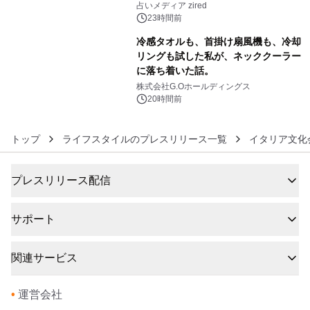
ングを発表
占いメディア zired
23時間前
冷感タオルも、首掛け扇風機も、冷却
リングも試した私が、ネッククーラー
に落ち着いた話。
6
株式会社G.Oホールディングス
20時間前
トップ
ライフスタイルのプレスリリース一覧
イタリア文化
プレスリリース配信
サポート
関連サービス
•
運営会社