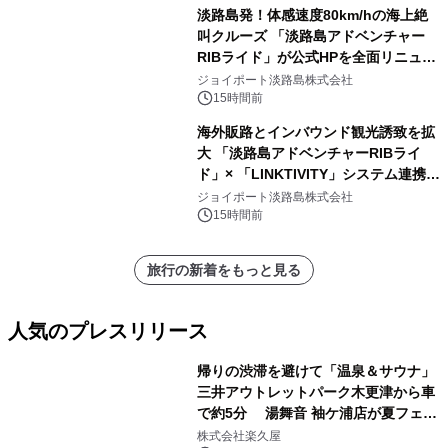
淡路島発！体感速度80km/hの海上絶
叫クルーズ 「淡路島アドベンチャー
RIBライド」が公式HPを全面リニュー
アル！ ～スマホで即予約完了の「スマ
ジョイポート淡路島株式会社
ート設計」へ刷新～
15時間前
海外販路とインバウンド観光誘致を拡
大 「淡路島アドベンチャーRIBライ
ド」× 「LINKTIVITY」システム連携を
開始！
ジョイポート淡路島株式会社
15時間前
旅行の新着をもっと見る
人気のプレスリリース
帰りの渋滞を避けて「温泉＆サウナ」
三井アウトレットパーク木更津から車
で約5分 湯舞音 袖ケ浦店が夏フェア
1
メニューを提供
株式会社楽久屋