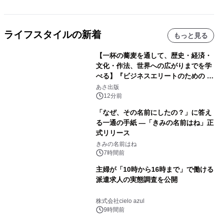
ライフスタイルの新着
もっと見る
【一杯の蕎麦を通して、歴史・経済・
文化・作法、世界への広がりまでを学
べる】『ビジネスエリートのための 教
養としての蕎麦』2026年8月25日
あさ出版
（火）発売
12分前
「なぜ、その名前にしたの？」に答え
る一通の手紙 ―「きみの名前はね」正
式リリース
きみの名前はね
7時間前
主婦が「10時から16時まで」で働ける
派遣求人の実態調査を公開
株式会社cielo azul
9時間前