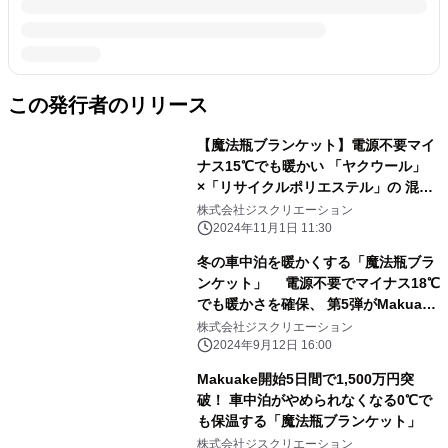
この発行者のリリース
【魔法瓶ブランケット】電源不要マイ
ナス15℃でも暖かい 「ヤクウール」
×「リサイクルポリエステル」の 混合
綿を追加した6層構造 環境に優しく
株式会社ジスクリエーション
保温性の高い新しい魔法瓶ブランケッ
2024年11月1日 11:30
ト
冬の車中泊を暖かくする「魔法瓶ブラ
ンケット」 電源不要でマイナス18℃
でも暖かさを確保、 第5弾がMakuake
にて先行販売開始
株式会社ジスクリエーション
2024年9月12日 16:00
Makuake開始5日間で1,500万円突
破！ 車中泊がやめられなくなる0℃で
も保温する「魔法瓶ブランケット」
株式会社ジスクリエーション