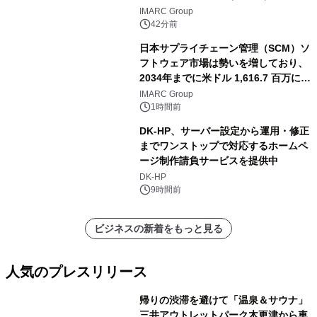
記録
IMARC Group
42分前
日本サプライチェーン管理（SCM）ソ
フトウェア市場は勢いを増しており、
2034年までに米ドル 1,616.7 百万に達
し、CAGR 3.42%で成長すると予測
IMARC Group
1時間前
DK-HP、サーバー設定から運用・修正
までワンストップで対応するホームペ
ージ制作請負サービスを提供中
DK-HP
9時間前
ビジネスの新着をもっと見る
人気のプレスリリース
帰りの渋滞を避けて「温泉＆サウナ」
三井アウトレットパーク木更津から車