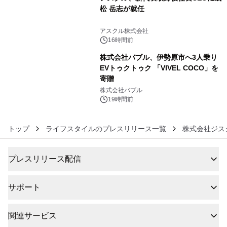
松 岳志が就任
5
アスクル株式会社
16時間前
株式会社バブル、伊勢原市へ3人乗り
EVトゥクトゥク 「VIVEL COCO」を
寄贈
6
株式会社バブル
19時間前
トップ
ライフスタイルのプレスリリース一覧
株式会社ジス
プレスリリース配信
サポート
関連サービス