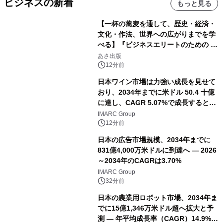
ビジネスの新着
もっと見る
【一杯の蕎麦を通して、歴史・経済・
文化・作法、世界への広がりまでを学
べる】『ビジネスエリートのための 教
養としての蕎麦』2026年8月25日
あさ出版
（火）発売
12分前
日本ワイン市場は力強い成長を見せて
おり、2034年までに米ドル 50.4 十億
に達し、CAGR 5.07%で成長すると予
測
IMARC Group
12分前
日本の広告市場規模、2034年までに
831億4,000万米ドルに到達へ ― 2026
～2034年のCAGRは3.70%
IMARC Group
32分前
日本の農業用ロボット市場、2034年ま
でに15億1,346万米ドル超へ拡大と予
測 ― 年平均成長率（CAGR）14.9%を