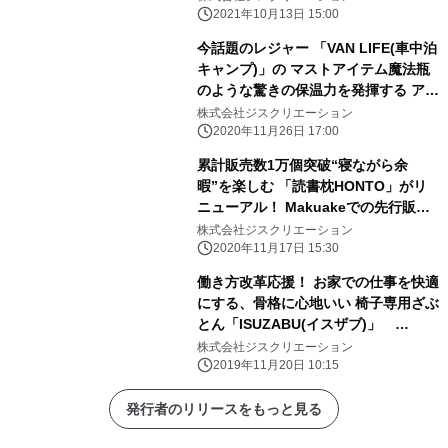
2021年10月13日 15:00
今話題のレジャー 「VAN LIFE(車中泊
キャンプ)」の マストアイテム魔法瓶
のような驚きの保温力を発揮する アウ
トドア顔のハイスペックブランケット
株式会社ジスクリエーション
「LUGH(ルー)」の販売を開始！
2020年11月26日 17:00
累計販売数1万個突破“寝ながら余
暇”を楽しむ 「読書枕HONTO」がリ
ニューアル！ Makuakeでの先行販売
で早くも目標金額達成！
株式会社ジスクリエーション
2020年11月17日 15:30
働き方改革応援！ お家での仕事を快適
にする、骨格に心地いい 椅子専用ざぶ
とん「ISUZABU(イスザブ)」
Makuakeにて販売開始12時間で100万
株式会社ジスクリエーション
円に到達
2019年11月20日 10:15
発行者のリリースをもっと見る