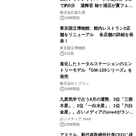
で約5分 湯舞音 袖ケ浦店が夏フェア
1
メニューを提供
株式会社楽久屋
19時間前
東京国立博物館、館内レストラン3店
舗をリニューアル 各店舗の詳細を発
表！
2
東京国立博物館
1日前
進化したトータルステーションのエン
トリーモデル 『GM-120シリーズ』を
発売
3
株式会社トプコン
16時間前
九星気学で占う8月の運勢、3位「三碧
木星」、2位「一白水星」、1位「六白
金星」。占いメディアのziredがランキ
4
ングを発表
占いメディア zired
22時間前
アスクル、新代表取締役社長CEOに成