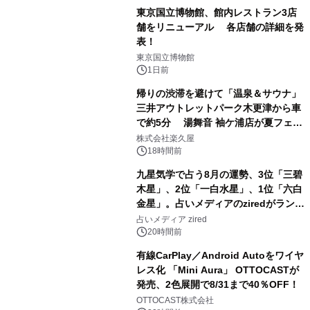
東京国立博物館、館内レストラン3店
舗をリニューアル 各店舗の詳細を発
表！
1
東京国立博物館
1日前
帰りの渋滞を避けて「温泉＆サウナ」
三井アウトレットパーク木更津から車
で約5分 湯舞音 袖ケ浦店が夏フェア
2
メニューを提供
株式会社楽久屋
18時間前
九星気学で占う8月の運勢、3位「三碧
木星」、2位「一白水星」、1位「六白
金星」。占いメディアのziredがランキ
3
ングを発表
占いメディア zired
20時間前
有線CarPlay／Android Autoをワイヤ
レス化 「Mini Aura」 OTTOCASTが
発売、2色展開で8/31まで40％OFF！
4
OTTOCAST株式会社