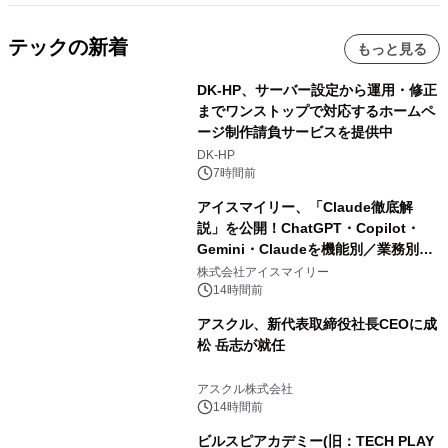
テックの新着
もっと見る
DK-HP、サーバー設定から運用・修正
までワンストップで対応するホームペ
ージ制作請負サービスを提供中
DK-HP
7時間前
アイスマイリー、「Claude徹底解
説」を公開！ChatGPT・Copilot・
Gemini・Claudeを機能別／業務別に
比較―自社に合う生成AIの選び方がわ
株式会社アイスマイリー
かる実践ガイド
14時間前
アスクル、新代表取締役社長CEOに成
松 岳志が就任
アスクル株式会社
14時間前
ビルスピアカデミー(旧：TECH PLAY