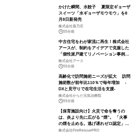
かけた瞬間、水餃子 夏限定ギョーザ
スイーツ「水ギョーザモウモウ」を8
月8日新発売
株式会社葵乃庄
55分前
中古住宅をわが家流に再生！株式会社
アースが、制約をアイデアで克服した
「個性派戸建てリノベーション事例5
選」を公開
株式会社アース
55分前
高齢化で訪問施術ニーズが拡大 訪問
施術数が前年比110％で毎年増加 -
DXと見守りで在宅生活を支援-
株式会社からだ元気治療院
55分前
【保育施設向け】火災で命を奪うの
は、炎より先に広がる “煙”。 「火事
の煙を止める。逃げ遅れゼロ認定」提
供開始
株式会社FireRescuePRO