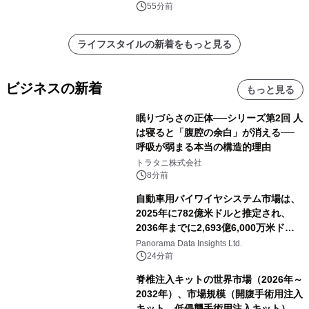
55分前
ライフスタイルの新着をもっと見る
ビジネスの新着
もっと見る
眠りづらさの正体──シリーズ第2回 人
は寝ると「腹腔の余白」が消える──
呼吸が弱まる本当の構造的理由
トラタニ株式会社
8分前
自動車用バイワイヤシステム市場は、
2025年に782億米ドルと推定され、
2036年までに2,693億6,000万米ドル
に達すると予測されており、予測期間
Panorama Data Insights Ltd.
（2026年～2036年）
24分前
脊椎注入キットの世界市場（2026年～
2032年）、市場規模（開腹手術用注入
キット、低侵襲手術用注入キット）・