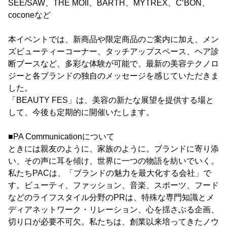
SEE/SAW、THE MOII、BARTH、MYTREX、C‘BON、
coconeなど
本イベントでは、新商品や限定商品のご案内に加え、メン
ズビューティーコーナー、タッチアップスペース、ヘア診
断ブースなど、多彩な体験が可能で、最新の美容テクノロ
ジーと各ブランドの独自のメッセージを感じていただきま
した。
「BEAUTY FES」は、美容の新たな展望を提供する場と
して、今後も定期的に開催いたします。
■PA Communicationについて
ときには親友のように、家族のように。ブランドに寄り添
い、その声に耳を傾け、世界に一つの物語を紡いでいく。
私たちPACは、「ブランドの魅力を最大化する会社」で
す。ビューティ、ファッション、音楽、スポーツ、フード
などのライフスタイル分野のPRは、特殊な専門知識とメ
ディアネットワーク・リレーション、心を揺さぶる企画、
切り口が必要不可欠。私たちは、創業以来培ってきたノウ