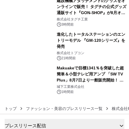
建設機械アタッチメントのグッズをオ
ンラインで販売！ タグチの公式グッズ
通販サイト『GON-SHOP』が8月オー
4
プン
株式会社タグチ工業
3時間前
進化したトータルステーションのエン
トリーモデル 『GM-120シリーズ』を
発売
5
株式会社トプコン
21時間前
Makuakeで目標1341％を突破した超
簡単＆小型テレビ用アンプ 「SW TV
Plus」8月7日より一般販売開始！ ケ
6
ーブル1本つなぐだけ、テレビの音が
城下工業株式会社
ぐっと豊かに
1時間前
トップ
ファッション・美容のプレスリリース一覧
株式会社PA
プレスリリース配信