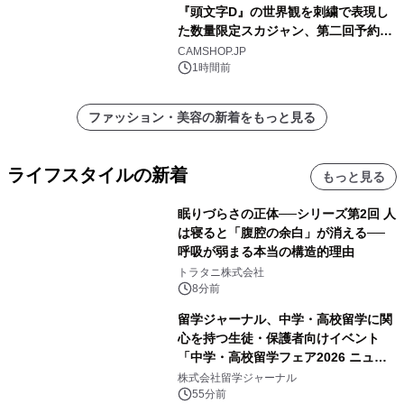
『頭文字D』の世界観を刺繍で表現し
た数量限定スカジャン、第二回予約販
売を開始！
CAMSHOP.JP
1時間前
ファッション・美容の新着をもっと見る
ライフスタイルの新着
もっと見る
眠りづらさの正体──シリーズ第2回 人
は寝ると「腹腔の余白」が消える──
呼吸が弱まる本当の構造的理由
トラタニ株式会社
8分前
留学ジャーナル、中学・高校留学に関
心を持つ生徒・保護者向けイベント
「中学・高校留学フェア2026 ニュー
ジーランド＆オーストラリア」を
株式会社留学ジャーナル
9/12(土)に開催
55分前