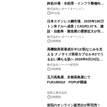
終処分場・水処理・インフラ整備向け
需要拡大
株式会社レポートオーシャン
55分前
日本ステンレス鋼市場、2035年190万
トン米ドルへ成長｜CAGR3.47％、建
設・自動車・製造業の需要拡大が市場
を牽引
株式会社レポートオーシャン
1時間前
高機能美容液成分※1が肌なじみを支
える ナノサイズ美容カプセル※2でう
るおい満ちる肌へ 2026年9月24日(木)
よりリニューアル新発売 『ディープモ
株式会社ハーバー研究所
イストセラム』
1時間前
玉川高島屋、京都高島屋にて
FUKUBISUI POPUP開催
福美人株式会社
1時間前
前回のオンライン販売分が即完売！