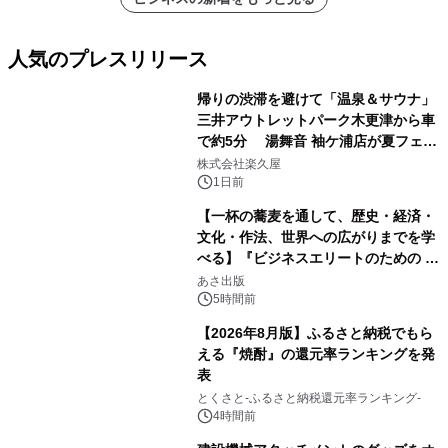
人気のプレスリリース
帰りの渋滞を避けて「温泉＆サウナ」
三井アウトレットパーク木更津から車
で約5分 湯舞音 袖ケ浦店が夏フェア
1
メニューを提供
株式会社楽久屋
1日前
【一杯の蕎麦を通して、歴史・経済・
文化・作法、世界への広がりまでを学
べる】『ビジネスエリートのための 教
2
養としての蕎麦』2026年8月25日
あさ出版
（火）発売
5時間前
【2026年8月版】ふるさと納税でもら
える『焼酎』の還元率ランキングを発
表
3
とくさと-ふるさと納税還元率ランキング-
4時間前