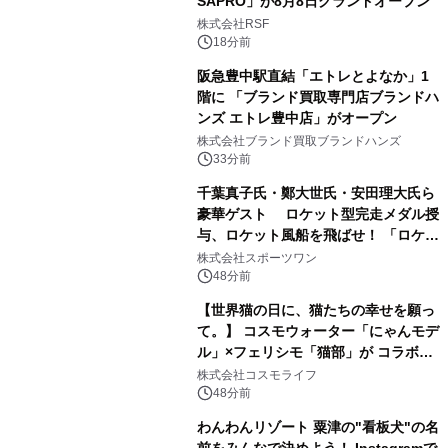
SAPRO」が8月8日グランドオープン
株式会社RSF
18分前
阪急豊中駅直結「エトレとよなか」1
階に 「ブランド買取専門店ブランドハ
ンズ エトレ豊中店」がオープン
株式会社ブランド買取ブランドハンズ
33分前
千葉真子氏・鄭大世氏・安田理大氏ら
豪華ゲスト ロケット型完走メダル授
与、ロケット風船を飛ばせ！ 「ロケッ
トマラソン2026」開催
株式会社スポーツワン
48分前
【世界猫の日に、猫たちの幸せを願っ
て。】 コスモウォーター「にゃんモデ
ル」×フェリシモ「猫部」が コラボキ
ャンペーンを実施
株式会社コスモライフ
48分前
わんわんリゾート 粟津の"看板犬"の名