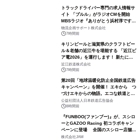
トラックドライバー専門の求人情報サ
イト 「ブルル」がラジオCMを開始
MBSラジオ『ありがとう浜村淳です』
にて8月1日(土)より
物流企画サポート株式会社
7時間前
キリンビールと滋賀県のクラフトビー
ル＆老舗の近江牛を堪能する 「近江ビ
ア電2026」を運行します！ 新たに
「長濱浪漫ビール」が参加！キリン一
近江鉄道株式会社
番搾り飲み放題が復活！
7時間前
第20回「地球温暖化防止全国鉄道広告
キャンペーン」を開催！ エキから つ
づけエキからの物語。エコな鉄道とと
もに。
公益社団法人日本鉄道広告協会
8時間前
『FUNBOO(ファンブー)』が、スシロ
ーとGAZOO Racing 初コラボキャン
ペーンに登場 全国のスシロー店舗で
GR 4車種の FUNBOO(ミニカー)付き
株式会社JAM