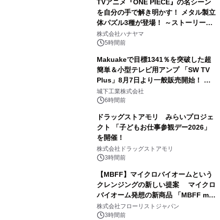
TVアニメ『ONE PIECE』の名シーン
を自分の手で解き明かす！ メタル製立
体パズル3種が登場！ ～ストーリーと
3
ギミックが融合した 大人の体験型パズ
株式会社ハナヤマ
ルが8月7日(金)12時より先行予約受付
5時間前
開始～
Makuakeで目標1341％を突破した超
簡単＆小型テレビ用アンプ 「SW TV
Plus」8月7日より一般販売開始！ ケ
4
ーブル1本つなぐだけ、テレビの音が
城下工業株式会社
ぐっと豊かに
6時間前
ドラッグストアモリ みらいプロジェ
クト 「子どもお仕事参観デー2026」
を開催！
5
株式会社ドラッグストアモリ
3時間前
【MBFF】マイクロバイオームという
クレンジングの新しい提案 マイクロ
バイオーム発想の新商品 「MBFF mb
6
クレンジングPRO」を2026年8月6日
株式会社フローリストジャパン
発売
3時間前