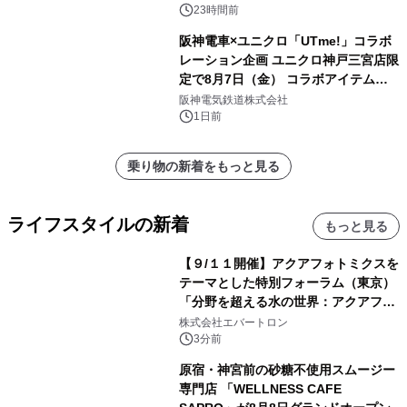
メニューが展開されます
23時間前
阪神電車×ユニクロ「UTme!」コラボ
レーション企画 ユニクロ神戸三宮店限
定で8月7日（金） コラボアイテムが
発売決定！
阪神電気鉄道株式会社
1日前
乗り物の新着をもっと見る
ライフスタイルの新着
もっと見る
【９/１１開催】アクアフォトミクスを
テーマとした特別フォーラム（東京）
「分野を超える水の世界：アクアフォ
トミクスが切り拓く新しい科学の地
株式会社エバートロン
平」を開催
3分前
原宿・神宮前の砂糖不使用スムージー
専門店 「WELLNESS CAFE