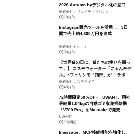
2026 Autumn byデジタル化の窓口」
開催
株式会社クリエイティブバンク
18分前
Instagram販売ツールを活用し、3日
間で売上約4,300万円を達成
株式会社ミショナ
38分前
【世界猫の日に、猫たちの幸せを願っ
て。】 コスモウォーター「にゃんモデ
ル」×フェリシモ「猫部」が コラボキ
ャンペーンを実施
株式会社コスモライフ
48分前
72時間限定50％OFF、UWANT、同社
最軽量1.04kgの自動ゴミ収集掃除機
「V700 Pro」をMakuakeで発売
UWANT
1時間前
lmessage、MCP接続機能を強化し、