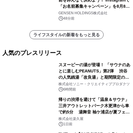
前をみんなで決めよう！ Instagramで
「お名前募集キャンペーン」を8月8日
(土)より開催
GENSEN HOLDINGS株式会社
48分前
ライフスタイルの新着をもっと見る
人気のプレスリリース
スヌーピーの湯が登場！ 「サウナのあ
とに楽しむPEANUTS」第2弾 渋谷
の人気銭湯「改良湯」と期間限定のコ
1
ラボレーション サウナイキタイコラ
株式会社ソニー・クリエイティブプロダクツ
ボグッズも発売決定！
6時間前
帰りの渋滞を避けて「温泉＆サウナ」
三井アウトレットパーク木更津から車
で約5分 湯舞音 袖ケ浦店が夏フェア
2
メニューを提供
株式会社楽久屋
1日前