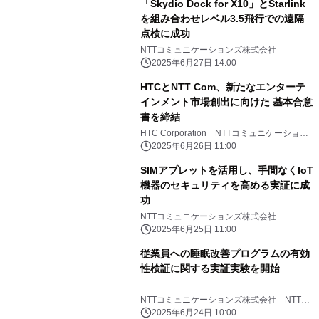
「Skydio Dock for X10」とStarlink
を組み合わせレベル3.5飛行での遠隔
点検に成功
NTTコミュニケーションズ株式会社
2025年6月27日 14:00
HTCとNTT Com、新たなエンターテ
インメント市場創出に向けた 基本合意
書を締結
HTC Corporation NTTコミュニケーション
ズ株式会社
2025年6月26日 11:00
SIMアプレットを活用し、手間なくIoT
機器のセキュリティを高める実証に成
功
NTTコミュニケーションズ株式会社
2025年6月25日 11:00
従業員への睡眠改善プログラムの有効
性検証に関する実証実験を開始
NTTコミュニケーションズ株式会社 NTT
PARAVITA株式会社 みずほリサーチ＆テク
2025年6月24日 10:00