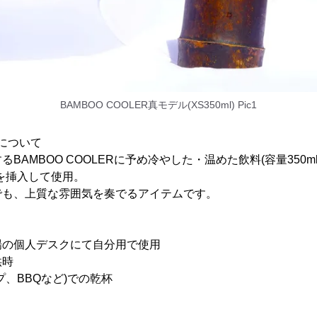
BAMBOO COOLER真モデル(XS350ml) Pic1
Rについて
BAMBOO COOLERに予め冷やした・温めた飲料(容量350
を挿入して使用。
でも、上質な雰囲気を奏でるアイテムです。
場の個人デスクにて自分用で使用
供時
プ、BBQなど)での乾杯