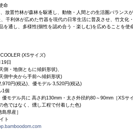
R使命
LERは、放置竹林が森林を駆逐し、動物・人間との生活圏バランス
た、千利休が広めた竹器を現代の日常生活に普及させ、竹文化・
品を通し、多様性(個性を認め合う・楽しむ)を広めることを使
COOLER (XSサイズ)
月19日
天側・地側ともに傾斜形状)、
央から手前へ傾斜形状)
70円(税込)、優モデル 3,520円(税込)
ル1個
優モデル共に 高さ約130mm・太さ外径約80～90mm［XSサ
料の色ではなく、燻し工程で付着した色)
徳島県産］
サイト
shop.bamboodom.com