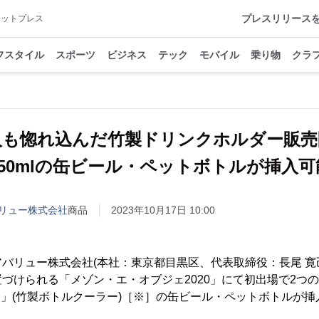
プレスリリース
アットプレス
フスタイル
スポーツ
ビジネス
テック
モバイル
乗り物
クラ
人も惚れ込んだ竹製ドリンクホルダー販
350mlの缶ビール・ペットボトルが挿入可
リュー株式会社
商品
2023年10月17日 10:00
バリュー株式会社(本社：東京都目黒区、代表取締役：長尾 寛
づけられる「メゾン・エ・オブジェ2020」にて初出場で2つ
OLER」(竹製ボトルクーラー)［※］の缶ビール・ペットボトルが
。