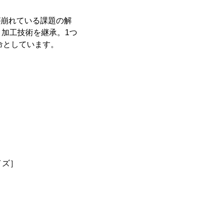
が崩れている課題の解
加工技術を継承。1つ
命としています。
イズ］