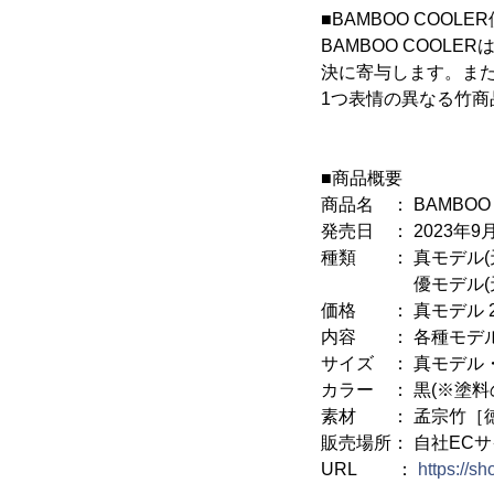
■BAMBOO COOLE
BAMBOO COO
決に寄与します。ま
1つ表情の異なる竹商
■商品概要
商品名 ： BAMBOO 
発売日 ： 2023年9
種類 ： 真モデル(
優モデル(天側中
価格 ： 真モデル 2,9
内容 ： 各種モデ
サイズ ： 真モデル・
カラー ： 黒(※塗
素材 ： 孟宗竹［
販売場所： 自社EC
URL ：
https://