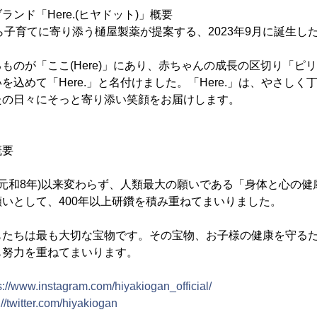
ンド「Here.(ヒヤドット)」概要
から子育てに寄り添う樋屋製薬が提案する、2023年9月に誕生し
ものが「ここ(Here)」にあり、赤ちゃんの成長の区切り「ピリオ
を込めて「Here.」と名付けました。「Here.」は、やさし
たの日々にそっと寄り添い笑顔をお届けします。
概要
時代元和8年)以来変わらず、人類最大の願いである「身体と心の
いとして、400年以上研鑽を積み重ねてまいりました。
もたちは最も大切な宝物です。その宝物、お子様の健康を守る
も努力を重ねてまいります。
s://www.instagram.com/hiyakiogan_official/
://twitter.com/hiyakiogan