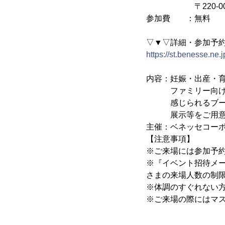
〒220-0012
参加費 ：無料
▽▼▽詳細・参加予
https://st.benesse.ne.
内容：妊娠・出産・
ファミリー向けイ
感じられるブースや
展示等をご用意
主催：ベネッセコー
【注意事項】
※ご来場には参加予
※『イベント招待メー
さまの来場人数の制限
※体調のすぐれない
※ご来場の際にはマ