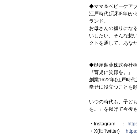
◆ママ＆ベビーケアブラ
江戸時代(元和8年)
ランド。
お母さんの頼りになる
いしたい、そんな想い
クトを通して、あな
◆樋屋製薬株式会社
『育児に笑顔を。』
創業1622年(江戸
幸せに役立つことを願
いつの時代も、子ど
を。」を掲げて今後
・Instagram ：
http
・X(旧Twitter)：
https