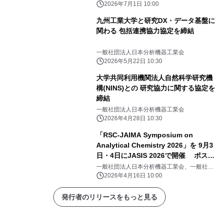
人日本科学機器協会
2026年7月1日 10:00
九州工業大学と研究DX・データ基盤に
関わる 包括連携協力協定を締結
一般社団法人日本分析機器工業会
2026年5月22日 10:30
大学共同利用機関法人自然科学研究機
構(NINS)との 研究協力に関する協定を
締結
一般社団法人日本分析機器工業会
2026年4月28日 10:30
「RSC-JAIMA Symposium on
Analytical Chemistry 2026」を 9月3
日・4日にJASIS 2026で開催 ポスタ
ーセッション募集開始
一般社団法人日本分析機器工業会、一般社団
法人日本科学機器協会
2026年4月16日 10:00
発行者のリリースをもっと見る