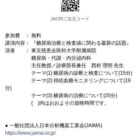
JACRI二次元コード
参加費 ： 無料
講演内容： 『糖尿病治療と検査値に関わる最新の話題』
演者 ： 東京慈恵会医科大学附属病院
糖尿病・代謝・内分泌内科
主任教授／診療部長兼任 西村 理明 先生
テーマ(1) 糖尿病の診断と検査について(15分)
テーマ(2) 持続血糖モニタリングについて(19
分)
テーマ(3) 糖尿病の治療について(20分)
( )内はおおよその放映時間です。
● 一般社団法人日本分析機器工業会(JAIMA)
https://www.jaima.or.jp/