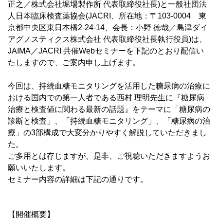
正之／株式会社堀場製作所 代表取締役社長)と一般社団法
人日本臨床検査薬協会(JACRI、所在地：〒103-0004 東
京都中央区東日本橋2-24-14、会長：小野 徳哉／島津ダイ
アグノスティクス株式会社 代表取締役社長執行役員)は、
JAIMA／JACRI 共催Webセミナーを下記のとおり配信い
たしますので、ご案内申し上げます。
今回は、持続血糖モニタリングを活用した糖尿病の治療に
おける国内での第一人者である西村 理明先生に『糖尿病
治療と検査値に関わる最新の話題』をテーマに「糖尿病の
診断と検査」、「持続血糖モニタリング」、「糖尿病の治
療」の3部構成で大変分かりやすく解説していただきまし
た。
ご多用とは存じますが、是非、ご視聴いただきますようお
願いいたします。
セミナー内容の詳細は下記の通りです。
【開催概要】