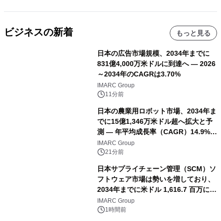
ビジネスの新着
もっと見る
日本の広告市場規模、2034年までに
831億4,000万米ドルに到達へ ― 2026
～2034年のCAGRは3.70%
IMARC Group
11分前
日本の農業用ロボット市場、2034年ま
でに15億1,346万米ドル超へ拡大と予
測 ― 年平均成長率（CAGR）14.9%を
記録
IMARC Group
21分前
日本サプライチェーン管理（SCM）ソ
フトウェア市場は勢いを増しており、
2034年までに米ドル 1,616.7 百万に達
し、CAGR 3.42%で成長すると予測
IMARC Group
1時間前