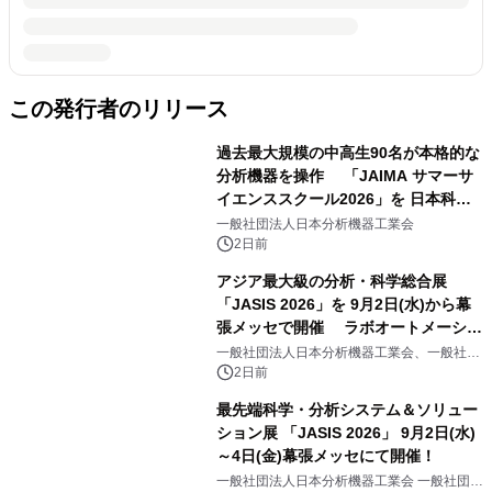
この発行者のリリース
過去最大規模の中高生90名が本格的な
分析機器を操作 「JAIMA サマーサ
イエンススクール2026」を 日本科学
未来館で開催
一般社団法人日本分析機器工業会
2日前
アジア最大級の分析・科学総合展
「JASIS 2026」を 9月2日(水)から幕
張メッセで開催 ラボオートメーショ
ン・フィジカルAI ― 研究開発を変え
一般社団法人日本分析機器工業会、一般社団
法人日本科学機器協会
る最新ソリューションなどの見どころ
2日前
をご紹介
最先端科学・分析システム＆ソリュー
ション展 「JASIS 2026」 9月2日(水)
～4日(金)幕張メッセにて開催！
一般社団法人日本分析機器工業会 一般社団法