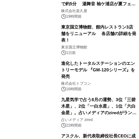
で約5分 湯舞音 袖ケ浦店が夏フェア
1
メニューを提供
株式会社楽久屋
19時間前
東京国立博物館、館内レストラン3店
舗をリニューアル 各店舗の詳細を発
表！
2
東京国立博物館
1日前
進化したトータルステーションのエン
トリーモデル 『GM-120シリーズ』を
発売
3
株式会社トプコン
16時間前
九星気学で占う8月の運勢、3位「三碧
木星」、2位「一白水星」、1位「六白
金星」。占いメディアのziredがランキ
4
ングを発表
占いメディア zired
22時間前
アスクル、新代表取締役社長CEOに成