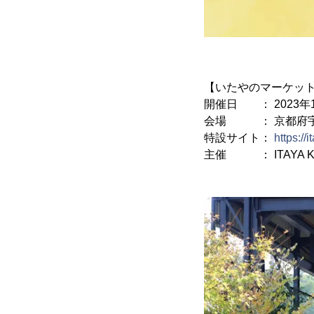
【いたやのマーケッ
開催日 ： 2023年10月
会場 ： 京都府宇治市宇
特設サイト：
https:/
主催 ： ITAYA 