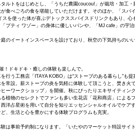
タルトをはじめとし、「うちだ農園coucou!」が栽培・加工
が食べごろの食を堪能していただけます。そのほか、「スパイス
パイスを使った体が喜ぶデトックススパイスドリンクもあり、心
「プティ ワゾー」の身体に優しいパンや、「MJ cafe」の宇
な庭のイートインスペースを設けており、秋空の下気持ちのい
。
開催！ドキドキ・癒しの体験も楽しんで。
を行う工務店「ITAYA KOBO」は“ストーブのある暮らし”も
示を常設。薪ストーブの炎を気軽に体験して頂こうと、焚き火
ーヒーワークショップ」を開催。秋にぴったりエキサイティン
ある植物のセレクトでファンも多い生花店「花和商店」による
西洋占星術を用いて自分を知りエッセンシャルオイルでケアする
など、生活と心を豊かにする体験プログラムも充実。
体験は事前予約制になります。「いたやのマーケット特設サイ