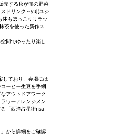
・販売する秋が旬の野菜
ドリンク～yuj(ユジ
も体もほっこりリラッ
治抹茶を使った新作ス
い空間でゆったり楽し
提案しており、会場には
でコーヒー生豆を手網
グなアウトドアワーク
フラワーアレンジメン
「西洋占星術risa」
ト」から詳細をご確認