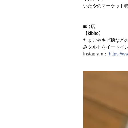
いたやのマーケット
■出店
【kibito】
たまごやキビ糖など
みタルトをイートイ
Instagram：
https://w