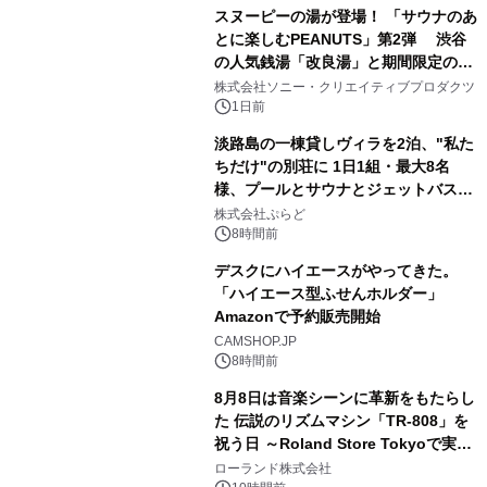
販売開始
スヌーピーの湯が登場！ 「サウナのあ
とに楽しむPEANUTS」第2弾 渋谷
の人気銭湯「改良湯」と期間限定のコ
2
ラボレーション サウナイキタイコラ
株式会社ソニー・クリエイティブプロダクツ
ボグッズも発売決定！
1日前
淡路島の一棟貸しヴィラを2泊、"私た
ちだけ"の別荘に 1日1組・最大8名
様、プールとサウナとジェットバス付
3
きで Villa Mon Temps AWAJIの連泊
株式会社ぷらど
素泊りプラン
8時間前
デスクにハイエースがやってきた。
「ハイエース型ふせんホルダー」
Amazonで予約販売開始
4
CAMSHOP.JP
8時間前
8月8日は音楽シーンに革新をもたらし
た 伝説のリズムマシン「TR-808」を
祝う日 ～Roland Store Tokyoで実機
5
を展示しての 記念キャンペーンを開
ローランド株式会社