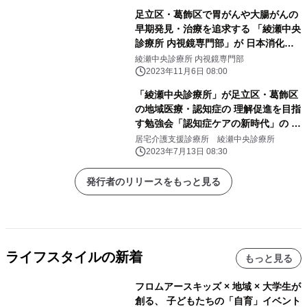
足立区・葛飾区で胃がんや大腸がんの
早期発見・治療を追求する 「綾瀬中央
診療所 内視鏡専門部」が 日本消化器
病学会の賛助会員へ加入
綾瀬中央診療所 内視鏡専門部
2023年11月6日 08:00
「綾瀬中央診療所」が足立区・葛飾区
の地域医療・認知症の 理解促進を目指
す勉強会「認知症ケアの新時代」の 開
催レポートを公開
居宅介護支援診療所 綾瀬中央診療所
2023年7月13日 08:30
発行者のリリースをもっと見る
ライフスタイルの新着
もっと見る
フロムアースキッズ × 地域 × 大学生が
創る、 子どもたちの「自育」イベント