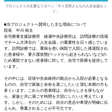
プロジェクトの主要なリターン「サイ五郎さんちの人生会議セッ
ト」
■当プロジェクトへ賛同した主な理由について
院長 中川 裕太
在宅療養支援診療所 綾瀬中央診療所は、訪問診療の現場
でチーム大津京の「人生会議」の重要性を日々感じていま
す。訪問診療では、重病を患い病院で入院した後退院され
た患者様や、要介護状態(ベッドから起きられないなど)の
ため通院できない患者様に対して、自宅で医療を提供して
います。
その中には、症状や生命維持の観点から入院が必要となる
ものの、自宅で家族と余命を過ごしたいと望む末期の方も
多くいます。これらの患者様は、自分らしさを保ちなが
ら、家族と共に過ごす時間を大切にしたいと考えていま
す。しかし、そのためには、自分の意志や希望が明確に伝
えられ、尊重されることが不可欠です。