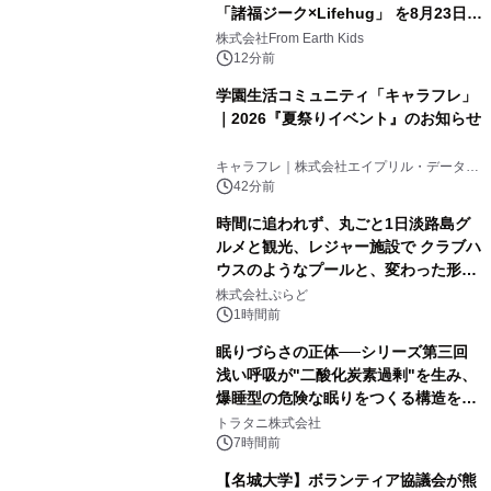
「諸福ジーク×Lifehug」 を8月23日
(日)開催
株式会社From Earth Kids
12分前
学園生活コミュニティ「キャラフレ」
｜2026『夏祭りイベント』のお知らせ
キャラフレ｜株式会社エイプリル・データ・
デザインズ
42分前
時間に追われず、丸ごと1日淡路島グ
ルメと観光、レジャー施設で クラブハ
ウスのようなプールと、変わった形の
サウナも 「THE BOXY AWAJI」のお
株式会社ぷらど
得な素泊まり連泊プランで
1時間前
眠りづらさの正体──シリーズ第三回
浅い呼吸が"二酸化炭素過剰"を生み、
爆睡型の危険な眠りをつくる構造を解
説
トラタニ株式会社
7時間前
【名城大学】ボランティア協議会が熊