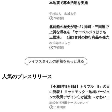
本地震で募金活動を実施
学校法人 名城大学
7時間前
北前船の歴史が息づく港町・三国湊で
上質な滞在を 「オーベルジュほまち
三國湊」 1泊2食付の旅行商品を発売
株式会社ぷらど
7時間前
ライフスタイルの新着をもっと見る
人気のプレスリリース
【令和8年8月8日】トリプル「8」の日
に発表！ ヨックモック・地域バージョ
ンの秋田デザイン缶が誕生 ～かわいい
1
秋田犬の子犬と秋田の四季と名所を巡
株式会社秋田ケーブルテレビ
るパッケージ～ 9月1日(火)秋田県内で
11時間前