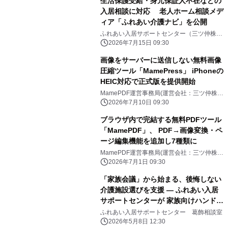
生活保護受給・身元保証人不在などの
入居相談に対応 老人ホーム相談メデ
ィア「ふれあい介護ナビ」を公開
ふれあい入居サポートセンター（三ツ仲株式
会社）
2026年7月15日 09:30
画像をサーバーに送信しない無料画像
圧縮ツール「MamePress」 iPhoneの
HEIC対応で正式版を提供開始
MamePDF運営事務局(運営会社：三ツ仲株式
会社)
2026年7月10日 09:30
ブラウザ内で完結する無料PDFツール
「MamePDF」、 PDF→画像変換・ペ
ージ編集機能を追加し7種類に
MamePDF運営事務局(運営会社：三ツ仲株式
会社)
2026年7月1日 09:30
「家族会議」から始まる、後悔しない
介護施設選びを支援 ― ふれあい入居
サポートセンターが 家族向けハンドブ
ックを無料配布開始 ―
ふれあい入居サポートセンター 葛飾相談室
2026年5月8日 12:30