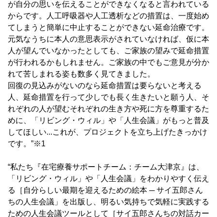
が自分の思いを伝えることができなくなると言われている
からです。人工呼吸器や人工透析などの措置は、一度始め
てしまうと簡単に中止することができない延命治療です。
元気なうちに本人の意思表示がされていなければ、仮に本
人が望んでいなかったとしても、ご家族の望みで延命措置
が行われるかもしれません。ご家族の中でもご意見が分か
れて苦しまれる姿も数多く見てきました。
回復の見込みがないのなら延命措置は要らないと考える
人、延命措置を行って少しでも長く生きたいと願う人、そ
れぞれの人が望むそれぞれの生き方や死に方を尊重するた
めに、「リビング・ウィル」や「人生会議」がもっと普及
してほしい...これが、プロジェクトを立ち上げたきっかけ
です。”※1
“私たち『在宅療養サポートチーム：チーム大津京』は、
「リビング・ウィル」や「人生会議」をわかりやすく伝え
る［自分らしい最期を迎えるための絵本 ─ サイ五郎さん
ちの人生会議」を出版し、明るい気持ちで気軽に実践する
ための人生会議ツールとして［サイ五郎さんちの対話カー