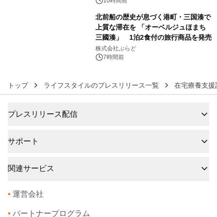
催 英国ラジオ「NTS」の 特別プログ
10時間前
ラムや、「TR-808」を愛する伝説的
北前船の歴史が息づく港町・三国湊で
アーティストを フィーチャーしたアニ
上質な滞在を 「オーベルジュほまち
メーションを公開～
三國湊」 1泊2食付の旅行商品を発売
6
株式会社ぷらど
7時間前
トップ
ライフスタイルのプレスリリース一覧
在宅療養支援
プレスリリース配信
サポート
関連サービス
•
運営会社
•
パートナープログラム