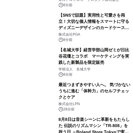
8分前
【SNSで話題】実用性と可愛さを両
立！大切な個人情報をスマートに守る
ディズニーデザインのカードケースを
株式会社PGAが8月7日発売
株式会社PGA
8分前
【名城大学】経営学部山岡ゼミが日比
谷花壇とコラボ マーケティングを実
践した新製品を限定販売
学校法人 名城大学
8分前
最近つまずきやすい人へ。 気づかない
うちに進む「体幹力」のセルフチェッ
クとケア
株式会社LPN
28分前
8月8日は音楽シーンに革新をもたらし
た 伝説のリズムマシン「TR-808」を
祝う日 ～Roland Store Tokyoで実機