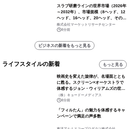
スラブ研磨ラインの世界市場（2026年
～2032年）、市場規模（8ヘッド、12
ヘッド、16ヘッド、20ヘッド、その
他）・分析レポートを発表
株式会社マーケットリサーチセンター
8分前
ビジネスの新着をもっと見る
ライフスタイルの新着
もっと見る
映画史を変えた旋律が、名場面ととも
に甦る。スクリーン×オーケストラで
体感するジョン・ウィリアムズの世
界。ジョン・ウィリアムズ：シネマ・
（株）キョードーメディアス
スペクタキュラー・コンサート 開催決
8分前
定！
「フィルたん」の魅力を体感するキャ
ンペーンで満足の声多数
東洋アルミエコープロダクツ株式会社