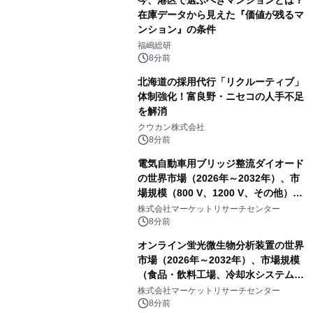
今、港区で選ぶべきマンションとは？
在庫データから見えた『価値が残るマ
ンション』の条件
福嶋総研
8分前
北海道の採用代行「リクルーティブ」
体制強化！富良野・ニセコの人手不足
を解消
クウカン株式会社
8分前
電気自動車用ブリッジ整流ダイオード
の世界市場（2026年～2032年）、市
場規模（800 V、1200 V、その他）・
分析レポートを発表
株式会社マーケットリサーチセンター
8分前
オンライン蛍光微生物分析装置の世界
市場（2026年～2032年）、市場規模
（食品・飲料工場、冷却水システム、
病院、飲料水安全警報システム）・分
株式会社マーケットリサーチセンター
析レポートを発表
8分前