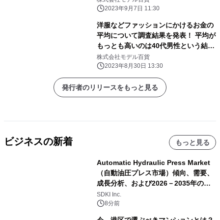
2023年9月7日 11:30
洋服などファッションにかけるお金の
平均について調査結果を発表！ 平均が
もっとも高いのは40代男性という結果
に
株式会社モデル百貨
2023年8月30日 13:30
発行者のリリースをもっと見る
ビジネスの新着
もっと見る
Automatic Hydraulic Press Market
（自動油圧プレス市場）傾向、需要、
成長分析、および2026－2035年の予
測
SDKI Inc.
8分前