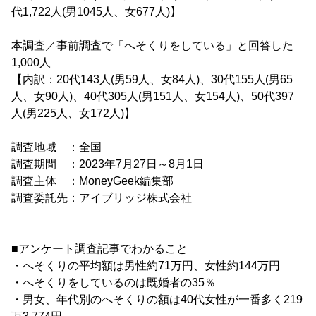
代1,722人(男1045人、女677人)】
本調査／事前調査で「へそくりをしている」と回答した
1,000人
【内訳：20代143人(男59人、女84人)、30代155人(男65
人、女90人)、40代305人(男151人、女154人)、50代397
人(男225人、女172人)】
調査地域 ：全国
調査期間 ：2023年7月27日～8月1日
調査主体 ：MoneyGeek編集部
調査委託先：アイブリッジ株式会社
■アンケート調査記事でわかること
・へそくりの平均額は男性約71万円、女性約144万円
・へそくりをしているのは既婚者の35％
・男女、年代別のへそくりの額は40代女性が一番多く219