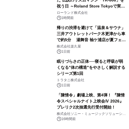
た 伝説のリズムマシン「TR-808」を
祝う日 ～Roland Store Tokyoで実機
3
を展示しての 記念キャンペーンを開
ローランド株式会社
催 英国ラジオ「NTS」の 特別プログ
1時間前
ラムや、「TR-808」を愛する伝説的
帰りの渋滞を避けて「温泉＆サウナ」
アーティストを フィーチャーしたアニ
三井アウトレットパーク木更津から車
メーションを公開～
で約5分 湯舞音 袖ケ浦店が夏フェア
4
メニューを提供
株式会社楽久屋
1日前
眠りづらさの正体──寝ると呼吸が弱
くなる"体の構造"をやさしく解説する
シリーズ第1回
5
トラタニ株式会社
1日前
「陳情令」劇場上映、第4弾！ 『陳情
令スペシャルナイト上映会Ⅳ 2026』
プレリク2次抽選先行受付開始！
6
株式会社ソニー・ミュージックソリューショ
ンズ
16時間前