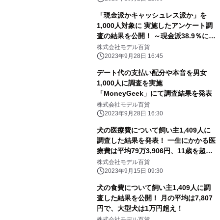
「現金派かキャッシュレス派か」を
1,000人対象に 実施したアンケート調
査の結果を公開！ ～現金派38.9％に対
しキャッシュレス派は61.1％～
株式会社モデル百貨
2023年9月28日 16:45
デート代の支払い配分や本音を男女
1,000人に調査を実施
「MoneyGeek」にて調査結果を発表
株式会社モデル百貨
2023年9月28日 16:30
犬の医療費について飼い主1,409人に
調査した結果を発表！ 一生にかかる医
療費は平均79万3,906円、11歳を超え
ると急増
株式会社モデル百貨
2023年9月15日 09:30
犬の食費について飼い主1,409人に調
査した結果を公開！ 月の平均は7,807
円で、大型犬は1万円超え！
株式会社モデル百貨