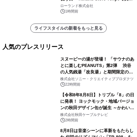
を展示しての 記念キャンペーンを開
ローランド株式会社
催 英国ラジオ「NTS」の 特別プログ
1時間前
ラムや、「TR-808」を愛する伝説的
アーティストを フィーチャーしたアニ
ライフスタイルの新着をもっと見る
メーションを公開～
人気のプレスリリース
スヌーピーの湯が登場！ 「サウナのあ
とに楽しむPEANUTS」第2弾 渋谷
の人気銭湯「改良湯」と期間限定のコ
1
ラボレーション サウナイキタイコラ
株式会社ソニー・クリエイティブプロダクツ
ボグッズも発売決定！
22時間前
【令和8年8月8日】トリプル「8」の日
に発表！ ヨックモック・地域バージョ
ンの秋田デザイン缶が誕生 ～かわいい
2
秋田犬の子犬と秋田の四季と名所を巡
株式会社秋田ケーブルテレビ
るパッケージ～ 9月1日(火)秋田県内で
2時間前
販売開始
8月8日は音楽シーンに革新をもたらし