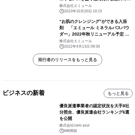
ボ商品が登場！
株式会社エミュール
2023年10月20日 10:15
“お肌のクレンジング”ができる入浴
剤 「エミュール ミネラルバスパウ
ダー」2022年秋リニューアル予定
国内製造を目指し開発中
株式会社エミュール
2022年4月13日 09:30
発行者のリリースをもっと見る
ビジネスの新着
もっと見る
優良派遣事業者の認定状況を大手8社
分照合、優良派遣会社ランキング6選
を公開
株式会社cielo azul
6時間前