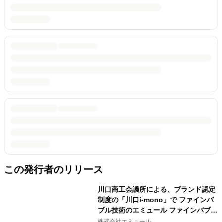
この発行者のリリース
川口商工会議所による、ブランド認定
制度の「川口i-mono」で ファインバ
ブル技術のエミュール ファインバブル
シャワーが認定
株式会社エミュール