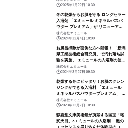
2025年1月22日 10:30
冬の乾燥からお肌を守る ロングセラー
入浴剤 「エミュール ミネラルバスパ
ウダー プレミアム」が リニューアル1
周年 特別キャンペーン開催！
株式会社エミュール
2024年12月4日 10:00
お風呂掃除が面倒な方へ朗報！ 「新潟
県工業技術総合研究所」で汚れ落ち試
験を実施、 エミュールの入浴剤の使用
により、 浴槽の汚れが付きにくくなる
株式会社エミュール
事を発表
2024年3月27日 09:30
乾燥する冬にピッタリ！お肌のクレン
ジングができる入浴料 「エミュール
ミネラルバスパウダープレミアム」 国
内製造に切り替え、12月8日(金)リニ
株式会社エミュール
ューアル発売
2023年12月7日 10:30
静嘉堂文庫美術館が所蔵する国宝「曜
変天目」×エミュールの入浴剤 泡の
エッセンスを盛り込んだ体験型のコラ