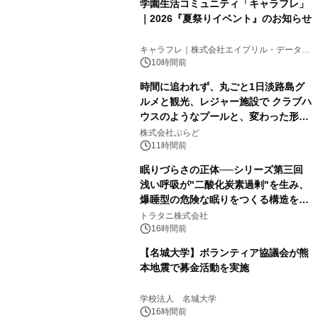
学園生活コミュニティ「キャラフレ」
｜2026『夏祭りイベント』のお知らせ
キャラフレ｜株式会社エイプリル・データ・
デザインズ
10時間前
時間に追われず、丸ごと1日淡路島グ
ルメと観光、レジャー施設で クラブハ
ウスのようなプールと、変わった形の
サウナも 「THE BOXY AWAJI」のお
株式会社ぷらど
得な素泊まり連泊プランで
11時間前
眠りづらさの正体──シリーズ第三回
浅い呼吸が"二酸化炭素過剰"を生み、
爆睡型の危険な眠りをつくる構造を解
説
トラタニ株式会社
16時間前
【名城大学】ボランティア協議会が熊
本地震で募金活動を実施
学校法人 名城大学
16時間前