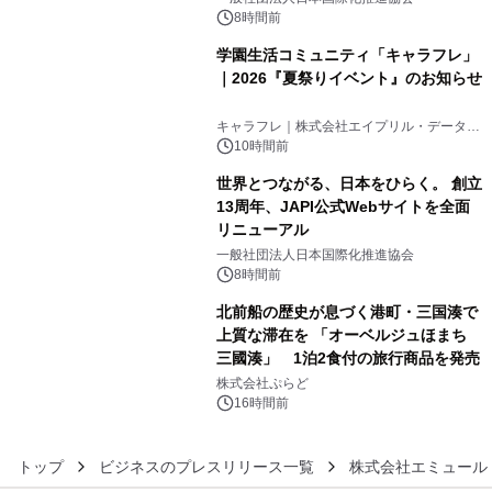
8時間前
学園生活コミュニティ「キャラフレ」
｜2026『夏祭りイベント』のお知らせ
4
キャラフレ｜株式会社エイプリル・データ・
デザインズ
10時間前
世界とつながる、日本をひらく。 創立
13周年、JAPI公式Webサイトを全面
リニューアル
5
一般社団法人日本国際化推進協会
8時間前
北前船の歴史が息づく港町・三国湊で
上質な滞在を 「オーベルジュほまち
三國湊」 1泊2食付の旅行商品を発売
6
株式会社ぷらど
16時間前
トップ
ビジネスのプレスリリース一覧
株式会社エミュール