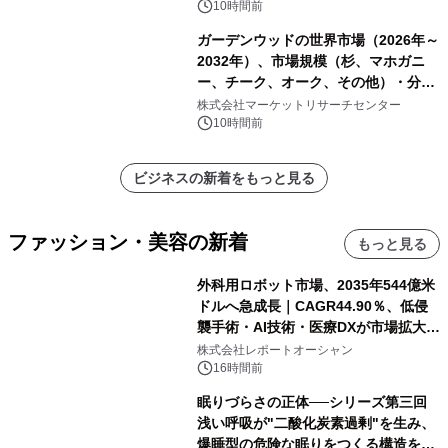
10時間前
ガーデンウッドの世界市場（2026年～
2032年）、市場規模（杉、マホガニ
ー、チーク、オーク、その他）・分析
レポートを発表
株式会社マーケットリサーチセンター
10時間前
ビジネスの新着をもっと見る
ファッション・美容の新着
もっと見る
外科用ロボット市場、2035年544億米
ドルへ急成長｜CAGR44.90％、低侵
襲手術・AI技術・医療DXが市場拡大を
牽引
株式会社レポートオーシャン
16時間前
眠りづらさの正体──シリーズ第三回
浅い呼吸が"二酸化炭素過剰"を生み、
爆睡型の危険な眠りをつくる構造を解