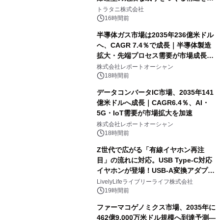
説
トラタニ株式会社
16時間前
半導体ガス市場は2035年236億米ドル
へ、CAGR 7.4％で成長｜半導体製造
拡大・先端プロセス需要が市場成長を
加速
株式会社レポートオーシャン
18時間前
データコンバータIC市場、2035年141
億米ドルへ成長｜CAGR6.4％、AI・
5G・IoT需要が市場拡大を加速
株式会社レポートオーシャン
18時間前
Z世代で広がる「有線イヤホン再注
目」の流れに対応。USB Type-C対応
イヤホンが登場！USB-A変換アダプタ
ー付きでスマホからパソコンまで幅広
LivelyLifeライブリーライフ株式会社
く活用可能
19時間前
ファーマコゲノミクス市場、2035年に
462億9,000万米ドル規模へ到達予測―