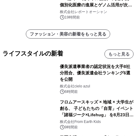
個別化医療の進展とゲノム活用が次世
代ヘルスケア投資を加速
株式会社レポートオーシャン
19時間前
ファッション・美容の新着をもっと見る
ライフスタイルの新着
もっと見る
優良派遣事業者の認定状況を大手8社
分照合、優良派遣会社ランキング6選
を公開
株式会社cielo azul
6時間前
フロムアースキッズ × 地域 × 大学生が
創る、 子どもたちの「自育」イベント
「諸福ジーク×Lifehug」 を8月23日
(日)開催
株式会社From Earth Kids
9時間前