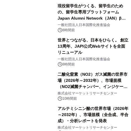
現役留学生がつくる、留学生のため
の、留学生専用プラットフォーム
Japan Alumni Network（JAN）β版
をリリース
一般社団法人日本国際化推進協会
8時間前
世界とつながる、日本をひらく。 創立
13周年、JAPI公式Webサイトを全面
リニューアル
一般社団法人日本国際化推進協会
8時間前
二酸化窒素（NO2）ガス滅菌の世界市
場（2026年～2032年）、市場規模
（NO2滅菌チャンバー、インジケータ
ーおよびモニタリングシステム、その
株式会社マーケットリサーチセンター
他）・分析レポートを発表
10時間前
アルテミシニン酸の世界市場（2026年
～2032年）、市場規模（全合成、半合
成）・分析レポートを発表
株式会社マーケットリサーチセンター