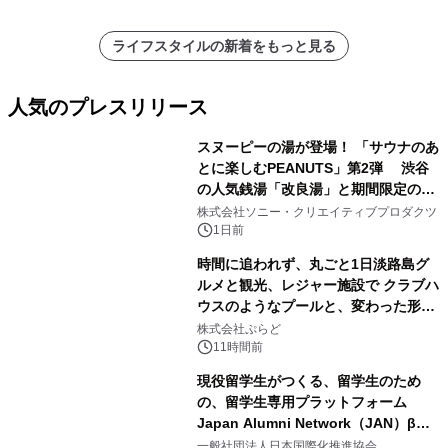
ライフスタイルの新着をもっと見る
人気のプレスリリース
スヌーピーの湯が登場！ 「サウナのあ
とに楽しむPEANUTS」第2弾 渋谷
の人気銭湯「改良湯」と期間限定のコ
1
ラボレーション サウナイキタイコラ
株式会社ソニー・クリエイティブプロダクツ
ボグッズも発売決定！
1日前
時間に追われず、丸ごと1日淡路島グ
ルメと観光、レジャー施設で クラブハ
ウスのようなプールと、変わった形の
2
サウナも 「THE BOXY AWAJI」のお
株式会社ぷらど
得な素泊まり連泊プランで
11時間前
現役留学生がつくる、留学生のため
の、留学生専用プラットフォーム
Japan Alumni Network（JAN）β版
3
をリリース
一般社団法人日本国際化推進協会