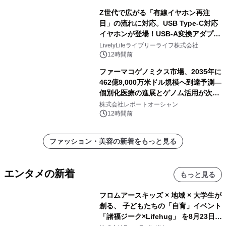
Z世代で広がる「有線イヤホン再注
目」の流れに対応。USB Type-C対応
イヤホンが登場！USB-A変換アダプタ
ー付きでスマホからパソコンまで幅広
LivelyLifeライブリーライフ株式会社
く活用可能
12時間前
ファーマコゲノミクス市場、2035年に
462億9,000万米ドル規模へ到達予測―
個別化医療の進展とゲノム活用が次世
代ヘルスケア投資を加速
株式会社レポートオーシャン
12時間前
ファッション・美容の新着をもっと見る
エンタメの新着
もっと見る
フロムアースキッズ × 地域 × 大学生が
創る、 子どもたちの「自育」イベント
「諸福ジーク×Lifehug」 を8月23日