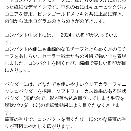
った繊細なデザインです。中央の石にはキュービックジル
コニアを使用、ピンクゴールドメッキと共に上品に輝き、
内側からはホログラムのきらめきがのぞきます。
コンパクト中央下には、「2024」の刻印が入っていま
す。
コンパクト内側にも曲線的なモチーフときらめく月のモチ
ーフをあしらい、セーラー戦士たちの可憐で強い心を表現
しました。コンパクトを開くたび、繊細で美しい刻印が目
に入ります。
パウダーには、どなたでも使いやすいクリアカラーフィニ
ッシュパウダーを採用。ソフトフォーカス効果のある球状
パウダー(※)配合で、影が落ち込み目立ってしまう毛穴を
球状パウダー(※)の光拡散効果により目立たなくさせま
す。
薔薇の香りで、コンパクトを開くたび、ほのかな薔薇の香
りが可憐にやさしく広がります。