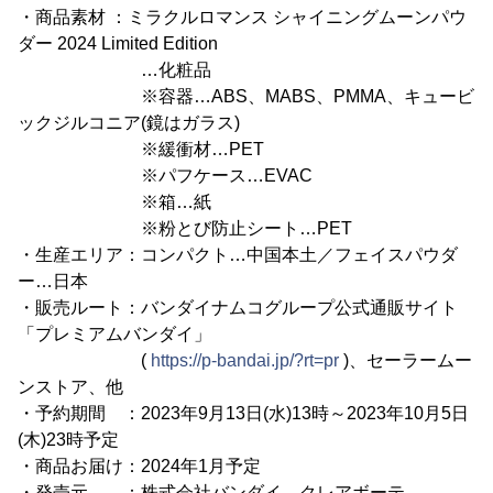
・商品素材 ：ミラクルロマンス シャイニングムーンパウ
ダー 2024 Limited Edition
…化粧品
※容器…ABS、MABS、PMMA、キュービ
ックジルコニア(鏡はガラス)
※緩衝材…PET
※パフケース…EVAC
※箱…紙
※粉とび防止シート…PET
・生産エリア：コンパクト…中国本土／フェイスパウダ
ー…日本
・販売ルート：バンダイナムコグループ公式通販サイト
「プレミアムバンダイ」
(
https://p-bandai.jp/?rt=pr
)、セーラームー
ンストア、他
・予約期間 ：2023年9月13日(水)13時～2023年10月5日
(木)23時予定
・商品お届け：2024年1月予定
・発売元 ：株式会社バンダイ クレアボーテ