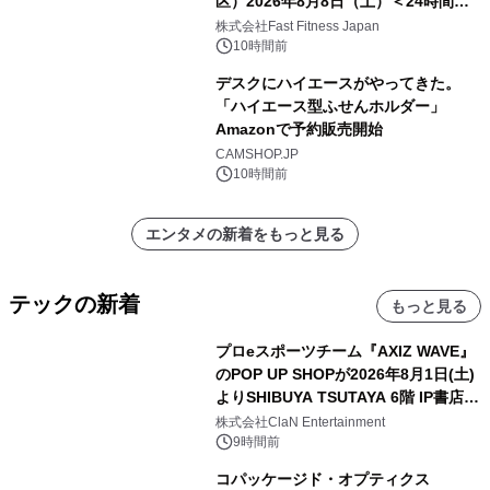
区）2026年8月8日（土）＜24時間年
中無休のフィットネスジム＞
株式会社Fast Fitness Japan
10時間前
デスクにハイエースがやってきた。
「ハイエース型ふせんホルダー」
Amazonで予約販売開始
CAMSHOP.JP
10時間前
エンタメの新着をもっと見る
テックの新着
もっと見る
プロeスポーツチーム『AXIZ WAVE』
のPOP UP SHOPが2026年8月1日(土)
よりSHIBUYA TSUTAYA 6階 IP書店で
開催決定！！
株式会社ClaN Entertainment
9時間前
コパッケージド・オプティクス