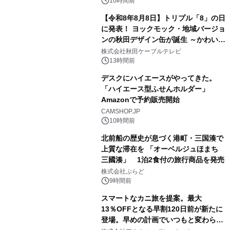
素泊りプラン
10時間前
【令和8年8月8日】トリプル「8」の日
に発表！ ヨックモック・地域バージョ
ンの秋田デザイン缶が誕生 ～かわいい
3
秋田犬の子犬と秋田の四季と名所を巡
株式会社秋田ケーブルテレビ
るパッケージ～ 9月1日(火)秋田県内で
13時間前
販売開始
デスクにハイエースがやってきた。
「ハイエース型ふせんホルダー」
Amazonで予約販売開始
4
CAMSHOP.JP
10時間前
北前船の歴史が息づく港町・三国湊で
上質な滞在を 「オーベルジュほまち
三國湊」 1泊2食付の旅行商品を発売
5
株式会社ぷらど
9時間前
スマートなカニ旅を提案。最大
13％OFFとなる早割120日前が新たに
登場。早めの計画でいつもと変わらぬ
6