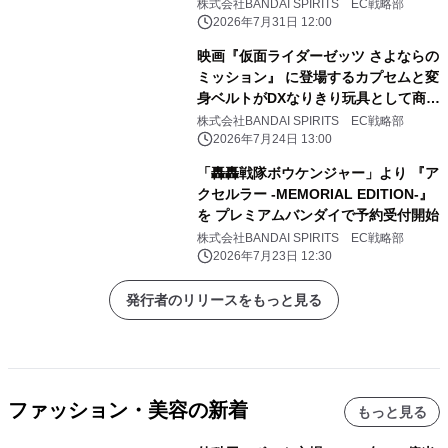
予約受付開始
株式会社BANDAI SPIRITS EC戦略部
2026年7月31日 12:00
映画『仮面ライダーゼッツ さよならの
ミッション』 に登場するカプセムと変
身ベルトがDXなりきり玩具として商品
化！ それぞれキャストボイスも収録！
株式会社BANDAI SPIRITS EC戦略部
2026年7月24日 13:00
「轟轟戦隊ボウケンジャー」より 『ア
クセルラー -MEMORIAL EDITION-』
を プレミアムバンダイで予約受付開始
株式会社BANDAI SPIRITS EC戦略部
2026年7月23日 12:30
発行者のリリースをもっと見る
ファッション・美容の新着
もっと見る