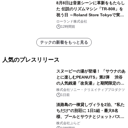
8月8日は音楽シーンに革新をもたらし
た 伝説のリズムマシン「TR-808」を
祝う日 ～Roland Store Tokyoで実機
を展示しての 記念キャンペーンを開
ローランド株式会社
催 英国ラジオ「NTS」の 特別プログ
12時間前
ラムや、「TR-808」を愛する伝説的
アーティストを フィーチャーしたアニ
テックの新着をもっと見る
メーションを公開～
人気のプレスリリース
スヌーピーの湯が登場！ 「サウナのあ
とに楽しむPEANUTS」第2弾 渋谷
の人気銭湯「改良湯」と期間限定のコ
1
ラボレーション サウナイキタイコラ
株式会社ソニー・クリエイティブプロダクツ
ボグッズも発売決定！
1日前
淡路島の一棟貸しヴィラを2泊、"私た
ちだけ"の別荘に 1日1組・最大8名
様、プールとサウナとジェットバス付
2
きで Villa Mon Temps AWAJIの連泊
株式会社ぷらど