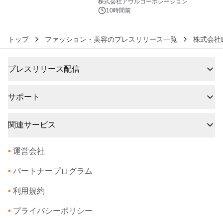
大人の冬旅を。ー夕日ヶ浦温泉「佳松
株式会社アウルコーポレーション
苑 別邸ふうか」ー
10時間前
トップ
ファッション・美容のプレスリリース一覧
株式会社BA
プレスリリース配信
サポート
関連サービス
•
運営会社
•
パートナープログラム
•
利用規約
•
プライバシーポリシー