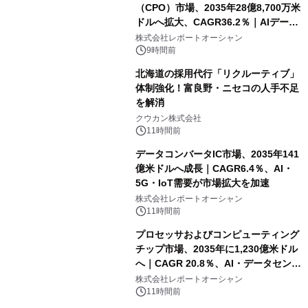
（CPO）市場、2035年28億8,700万米
ドルへ拡大、CAGR36.2％｜AIデータ
センター・高速光通信需要が成長を加
株式会社レポートオーシャン
速
9時間前
北海道の採用代行「リクルーティブ」
体制強化！富良野・ニセコの人手不足
を解消
クウカン株式会社
11時間前
データコンバータIC市場、2035年141
億米ドルへ成長｜CAGR6.4％、AI・
5G・IoT需要が市場拡大を加速
株式会社レポートオーシャン
11時間前
プロセッサおよびコンピューティング
チップ市場、2035年に1,230億米ドル
へ｜CAGR 20.8％、AI・データセンタ
ー需要が成長を牽引
株式会社レポートオーシャン
11時間前