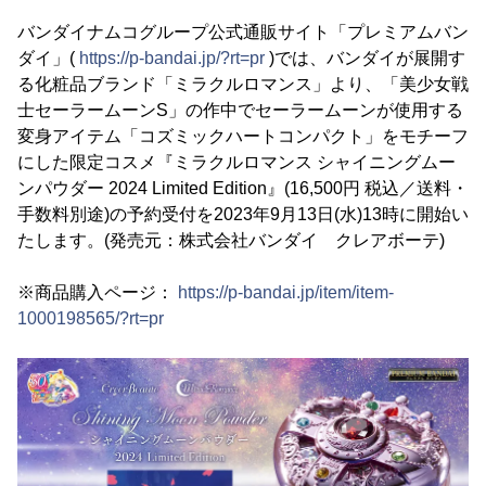
バンダイナムコグループ公式通販サイト「プレミアムバン
ダイ」(
https://p-bandai.jp/?rt=pr
)では、バンダイが展開す
る化粧品ブランド「ミラクルロマンス」より、「美少女戦
士セーラームーンS」の作中でセーラームーンが使用する
変身アイテム「コズミックハートコンパクト」をモチーフ
にした限定コスメ『ミラクルロマンス シャイニングムー
ンパウダー 2024 Limited Edition』(16,500円 税込／送料・
手数料別途)の予約受付を2023年9月13日(水)13時に開始い
たします。(発売元：株式会社バンダイ クレアボーテ)
※商品購入ページ：
https://p-bandai.jp/item/item-
1000198565/?rt=pr