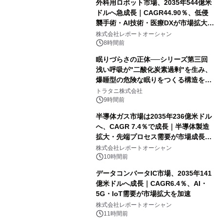
外科用ロボット市場、2035年544億米
ドルへ急成長｜CAGR44.90％、低侵
襲手術・AI技術・医療DXが市場拡大を
牽引
株式会社レポートオーシャン
8時間前
眠りづらさの正体──シリーズ第三回
浅い呼吸が"二酸化炭素過剰"を生み、
爆睡型の危険な眠りをつくる構造を解
説
トラタニ株式会社
9時間前
半導体ガス市場は2035年236億米ドル
へ、CAGR 7.4％で成長｜半導体製造
拡大・先端プロセス需要が市場成長を
加速
株式会社レポートオーシャン
10時間前
データコンバータIC市場、2035年141
億米ドルへ成長｜CAGR6.4％、AI・
5G・IoT需要が市場拡大を加速
株式会社レポートオーシャン
11時間前