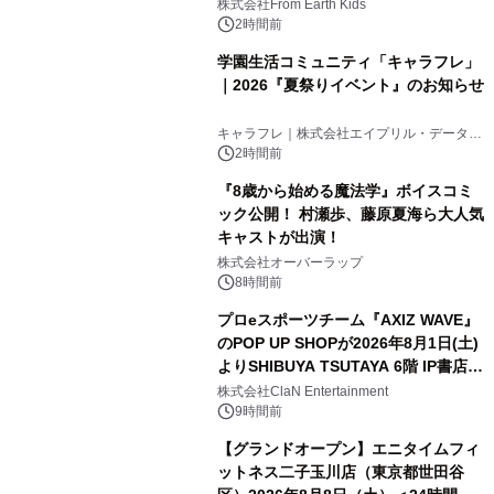
(日)開催
株式会社From Earth Kids
2時間前
学園生活コミュニティ「キャラフレ」
｜2026『夏祭りイベント』のお知らせ
キャラフレ｜株式会社エイプリル・データ・
デザインズ
2時間前
『8歳から始める魔法学』ボイスコミ
ック公開！ 村瀬歩、藤原夏海ら大人気
キャストが出演！
株式会社オーバーラップ
8時間前
プロeスポーツチーム『AXIZ WAVE』
のPOP UP SHOPが2026年8月1日(土)
よりSHIBUYA TSUTAYA 6階 IP書店で
開催決定！！
株式会社ClaN Entertainment
9時間前
【グランドオープン】エニタイムフィ
ットネス二子玉川店（東京都世田谷