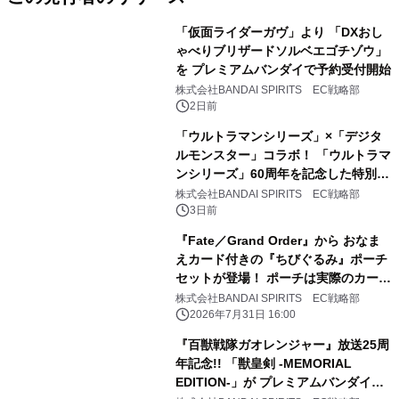
「仮面ライダーガヴ」より 「DXおし
ゃべりブリザードソルベエゴチゾウ」
を プレミアムバンダイで予約受付開始
株式会社BANDAI SPIRITS EC戦略部
2日前
「ウルトラマンシリーズ」×「デジタ
ルモンスター」コラボ！ 「ウルトラマ
ンシリーズ」60周年を記念した特別デ
ザインの 『デジタルモンスター
株式会社BANDAI SPIRITS EC戦略部
COLOR』が登場！
3日前
『Fate／Grand Order』から おなま
えカード付きの『ちびぐるみ』ポーチ
セットが登場！ ポーチは実際のカード
デザインがモチーフとなっておりま
株式会社BANDAI SPIRITS EC戦略部
す。
2026年7月31日 16:00
『百獣戦隊ガオレンジャー』放送25周
年記念!! 「獣皇剣 -MEMORIAL
EDITION-」が プレミアムバンダイで