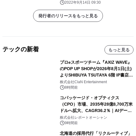
2022年9月14日 09:30
発行者のリリースをもっと見る
テックの新着
もっと見る
プロeスポーツチーム『AXIZ WAVE』
のPOP UP SHOPが2026年8月1日(土)
よりSHIBUYA TSUTAYA 6階 IP書店で
開催決定！！
株式会社ClaN Entertainment
8時間前
コパッケージド・オプティクス
（CPO）市場、2035年28億8,700万米
ドルへ拡大、CAGR36.2％｜AIデータ
センター・高速光通信需要が成長を加
株式会社レポートオーシャン
速
9時間前
北海道の採用代行「リクルーティブ」