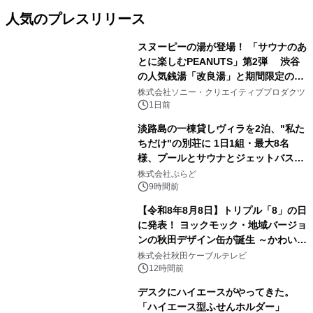
人気のプレスリリース
スヌーピーの湯が登場！ 「サウナのあ
とに楽しむPEANUTS」第2弾 渋谷
の人気銭湯「改良湯」と期間限定のコ
1
ラボレーション サウナイキタイコラ
株式会社ソニー・クリエイティブプロダクツ
ボグッズも発売決定！
1日前
淡路島の一棟貸しヴィラを2泊、"私た
ちだけ"の別荘に 1日1組・最大8名
様、プールとサウナとジェットバス付
2
きで Villa Mon Temps AWAJIの連泊
株式会社ぷらど
素泊りプラン
9時間前
【令和8年8月8日】トリプル「8」の日
に発表！ ヨックモック・地域バージョ
ンの秋田デザイン缶が誕生 ～かわいい
3
秋田犬の子犬と秋田の四季と名所を巡
株式会社秋田ケーブルテレビ
るパッケージ～ 9月1日(火)秋田県内で
12時間前
販売開始
デスクにハイエースがやってきた。
「ハイエース型ふせんホルダー」