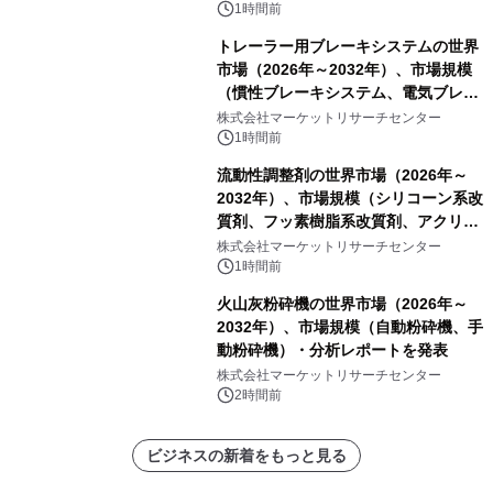
1時間前
トレーラー用ブレーキシステムの世界
市場（2026年～2032年）、市場規模
（慣性ブレーキシステム、電気ブレー
キシステム、その他）・分析レポート
株式会社マーケットリサーチセンター
を発表
1時間前
流動性調整剤の世界市場（2026年～
2032年）、市場規模（シリコーン系改
質剤、フッ素樹脂系改質剤、アクリル
系改質剤、ポリウレタン系改質剤、ワ
株式会社マーケットリサーチセンター
ックス系改質剤）・分析レポートを発
1時間前
表
火山灰粉砕機の世界市場（2026年～
2032年）、市場規模（自動粉砕機、手
動粉砕機）・分析レポートを発表
株式会社マーケットリサーチセンター
2時間前
ビジネスの新着をもっと見る