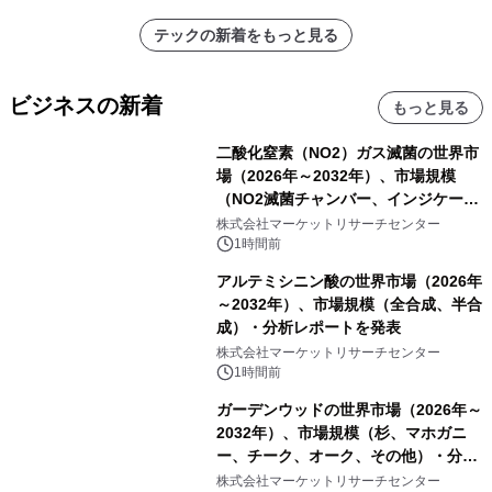
アーティストを フィーチャーしたアニ
テックの新着をもっと見る
メーションを公開～
ビジネスの新着
もっと見る
二酸化窒素（NO2）ガス滅菌の世界市
場（2026年～2032年）、市場規模
（NO2滅菌チャンバー、インジケータ
ーおよびモニタリングシステム、その
株式会社マーケットリサーチセンター
他）・分析レポートを発表
1時間前
アルテミシニン酸の世界市場（2026年
～2032年）、市場規模（全合成、半合
成）・分析レポートを発表
株式会社マーケットリサーチセンター
1時間前
ガーデンウッドの世界市場（2026年～
2032年）、市場規模（杉、マホガニ
ー、チーク、オーク、その他）・分析
レポートを発表
株式会社マーケットリサーチセンター