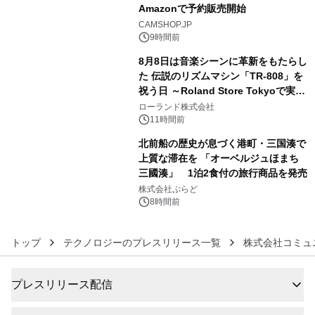
Amazonで予約販売開始
4
CAMSHOP.JP
9時間前
8月8日は音楽シーンに革新をもたらし
た 伝説のリズムマシン「TR-808」を
祝う日 ～Roland Store Tokyoで実機
5
を展示しての 記念キャンペーンを開
ローランド株式会社
催 英国ラジオ「NTS」の 特別プログ
11時間前
ラムや、「TR-808」を愛する伝説的
北前船の歴史が息づく港町・三国湊で
アーティストを フィーチャーしたアニ
上質な滞在を 「オーベルジュほまち
メーションを公開～
三國湊」 1泊2食付の旅行商品を発売
6
株式会社ぷらど
8時間前
トップ
テクノロジーのプレスリリース一覧
株式会社コミュ
プレスリリース配信