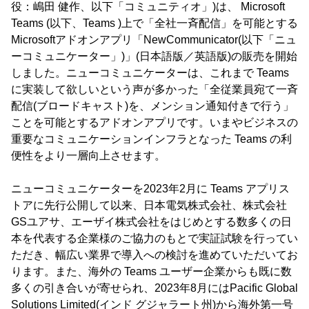
役：嶋田 健作、以下「コミュニティオ」)は、 Microsoft
Teams (以下、Teams )上で「全社一斉配信」を可能とする
Microsoftアドオンアプリ「NewCommunicator(以下「ニュ
ーコミュニケーター」)」(日本語版／英語版)の販売を開始
しました。ニューコミュニケーターは、これまで Teams
に実装して欲しいという声が多かった「全従業員宛て一斉
配信(ブロードキャスト)を、メンション通知付きで行う」
ことを可能とするアドオンアプリです。いまやビジネスの
重要なコミュニケーションインフラとなった Teams の利
便性をより一層向上させます。
ニューコミュニケーターを2023年2月に Teams アプリス
トアに先行公開して以来、日本電気株式会社、株式会社
GSユアサ、エーザイ株式会社をはじめとする数多くの日
本を代表する企業様のご協力のもとで実証試験を行ってい
ただき、幅広い業界で導入への検討を進めていただいてお
ります。また、海外の Teams ユーザー企業からも既に数
多くの引き合いが寄せられ、2023年8月にはPacific Global
Solutions Limited(インド グジャラート州)から海外第一号