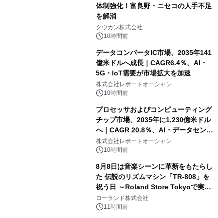
体制強化！富良野・ニセコの人手不足
を解消
クウカン株式会社
10時間前
データコンバータIC市場、2035年141
億米ドルへ成長｜CAGR6.4％、AI・
5G・IoT需要が市場拡大を加速
株式会社レポートオーシャン
10時間前
プロセッサおよびコンピューティング
チップ市場、2035年に1,230億米ドル
へ｜CAGR 20.8％、AI・データセンタ
ー需要が成長を牽引
株式会社レポートオーシャン
10時間前
8月8日は音楽シーンに革新をもたらし
た 伝説のリズムマシン「TR-808」を
祝う日 ～Roland Store Tokyoで実機
を展示しての 記念キャンペーンを開
ローランド株式会社
催 英国ラジオ「NTS」の 特別プログ
11時間前
ラムや、「TR-808」を愛する伝説的