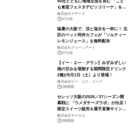
40社とともに地域交流を育む 「こど
も食堂フェスタデピッコリーナ」を9
月5日(土)開催
株式会社マザーズ
47分前
猛暑の大阪で、涼と塩分を一杯に！ 北
区のペット同伴カフェが「ソルティー
レモンジュース」を無料配布
株式会社グリーンアート
47分前
【イー・エー・グラン】みずみずしい
桃の甘みを堪能する期間限定ドリンク
2種が8月1日（土）より登場！
株式会社ピー・エス・コープ
2時間前
セレッソ大阪の2026／27シーズン開
幕戦に 「ウメダチーズラボ」が出店！
限定スイーツ販売＆選手直筆サイング
ッズが当たる抽選会を 8月8日に開催
株式会社ヤマタカ
3時間前