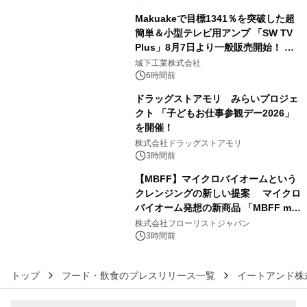
開始～
Makuakeで目標1341％を突破した超
簡単＆小型テレビ用アンプ 「SW TV
Plus」8月7日より一般販売開始！ ケ
4
ーブル1本つなぐだけ、テレビの音が
城下工業株式会社
ぐっと豊かに
6時間前
ドラッグストアモリ みらいプロジェ
クト 「子どもお仕事参観デー2026」
を開催！
5
株式会社ドラッグストアモリ
3時間前
【MBFF】マイクロバイオームという
クレンジングの新しい提案 マイクロ
バイオーム発想の新商品 「MBFF mb
6
クレンジングPRO」を2026年8月6日
株式会社フローリストジャパン
発売
3時間前
トップ
フード・飲食のプレスリリース一覧
イートアンド株