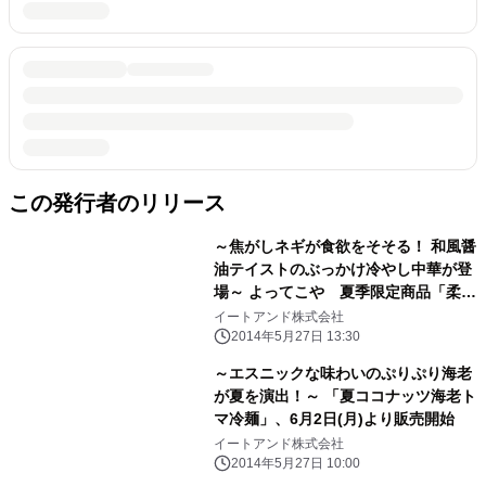
この発行者のリリース
～焦がしネギが食欲をそそる！ 和風醤
油テイストのぶっかけ冷やし中華が登
場～ よってこや 夏季限定商品「柔ら
か鶏の焦がしネギ冷やし中華」、 6月
イートアンド株式会社
2日(月)より販売開始！
2014年5月27日 13:30
～エスニックな味わいのぷりぷり海老
が夏を演出！～ 「夏ココナッツ海老ト
マ冷麺」、6月2日(月)より販売開始
イートアンド株式会社
2014年5月27日 10:00