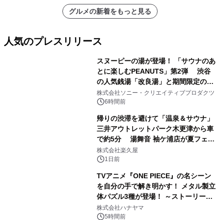
グルメの新着をもっと見る
人気のプレスリリース
スヌーピーの湯が登場！ 「サウナのあ
とに楽しむPEANUTS」第2弾 渋谷
の人気銭湯「改良湯」と期間限定のコ
1
ラボレーション サウナイキタイコラ
株式会社ソニー・クリエイティブプロダクツ
ボグッズも発売決定！
6時間前
帰りの渋滞を避けて「温泉＆サウナ」
三井アウトレットパーク木更津から車
で約5分 湯舞音 袖ケ浦店が夏フェア
2
メニューを提供
株式会社楽久屋
1日前
TVアニメ『ONE PIECE』の名シーン
を自分の手で解き明かす！ メタル製立
体パズル3種が登場！ ～ストーリーと
3
ギミックが融合した 大人の体験型パズ
株式会社ハナヤマ
ルが8月7日(金)12時より先行予約受付
5時間前