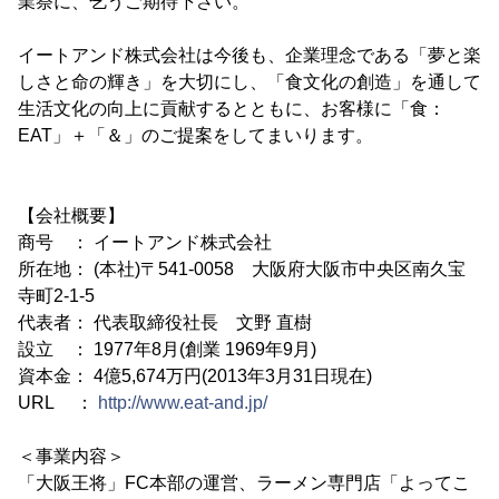
業祭に、乞うご期待下さい。
イートアンド株式会社は今後も、企業理念である「夢と楽
しさと命の輝き」を大切にし、「食文化の創造」を通して
生活文化の向上に貢献するとともに、お客様に「食：
EAT」＋「＆」のご提案をしてまいります。
【会社概要】
商号 ： イートアンド株式会社
所在地： (本社)〒541-0058 大阪府大阪市中央区南久宝
寺町2-1-5
代表者： 代表取締役社長 文野 直樹
設立 ： 1977年8月(創業 1969年9月)
資本金： 4億5,674万円(2013年3月31日現在)
URL ：
http://www.eat-and.jp/
＜事業内容＞
「大阪王将」FC本部の運営、ラーメン専門店「よってこ