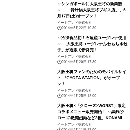
～シンガポールに大阪王将の新業態
～ 「骨汁鍋大阪王将ブギス店」、5
月17日(土)オープン！
イートアンド株式会社
2014年5月22日 10:30
～冷凍食品初！石垣産ユーグレナ使用
～ 「大阪王将ユーグレナふわもち水餃
子」が通販で新発売！
イートアンド株式会社
2014年5月20日 17:30
大阪王将ファンのためのモバイルサイ
ト 『GYOZA STATION』がオープ
ン！
イートアンド株式会社
2014年4月25日 18:00
大阪王将×「クローズ×WORST」限定
コラボメニュー販売開始！ ～黒酢(ク
ローズ)激闘烈麺など2種、KONAMIと
共同で商品開発～
イートアンド株式会社
2014年4月11日 17:00