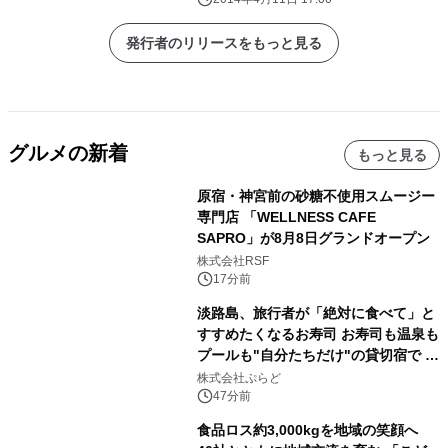
発行者のリリースをもっと見る
グルメの新着
もっと見る
原宿・神宮前の砂糖不使用スムージー
専門店 「WELLNESS CAFE
SAPRO」が8月8日グランドオープン
株式会社RSF
17分前
淡路島、旅行者が「絶対に食べて」と
すすめたくなるお寿司 お寿司も温泉も
プールも"自分たちだけ"の貸切宿で 1
日1組限定「岩屋温泉 絵島別庭 海と
株式会社ぷらど
森」の握り寿司プラン
47分前
食品ロス約3,000kgを地域の笑顔へ