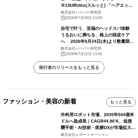
※1SURUtto(スルッと) 「ヘアエッセ
ンスオイル」「ヘアトリートメントミ
株式会社ハーバー研究所
スト」 全国のロフト※2・PLAZA※2
2026年7月28日 13:00
にて販売スタート！
自宅で叶う、至福のヘッドスパ体験
うるおいに満ちる、格上の頭皮ケア
へ 2026年9月24日(木)より数量限定
発売！ 『地肌マッサージクレンズ』
株式会社ハーバー研究所
2026年7月22日 13:00
発行者のリリースをもっと見る
ファッション・美容の新着
もっと見る
外科用ロボット市場、2035年544億米
ドルへ急成長｜CAGR44.90％、低侵
襲手術・AI技術・医療DXが市場拡大を
牽引
株式会社レポートオーシャン