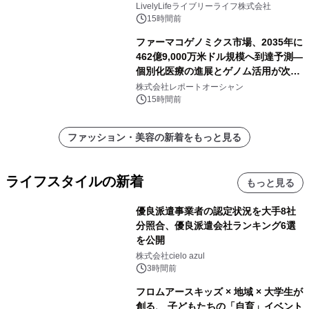
ー付きでスマホからパソコンまで幅広
LivelyLifeライブリーライフ株式会社
く活用可能
15時間前
ファーマコゲノミクス市場、2035年に
462億9,000万米ドル規模へ到達予測―
個別化医療の進展とゲノム活用が次世
代ヘルスケア投資を加速
株式会社レポートオーシャン
15時間前
ファッション・美容の新着をもっと見る
ライフスタイルの新着
もっと見る
優良派遣事業者の認定状況を大手8社
分照合、優良派遣会社ランキング6選
を公開
株式会社cielo azul
3時間前
フロムアースキッズ × 地域 × 大学生が
創る、 子どもたちの「自育」イベント