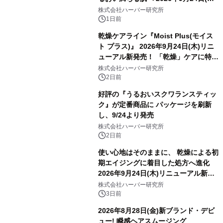
よりリニューアル新発売 『ディープモ
株式会社ハーバー研究所
イストセラム』
1日前
乾燥ケアライン『Moist Plus(モイス
ト プラス)』 2026年9月24日(木)リニ
ューアル新発売！ 「乾燥」ケアに特化
し、ライン使いで潤いに満ちた肌へ
株式会社ハーバー研究所
2日前
好評の『うるおいスクワランスティッ
ク』が定番商品に パッケージを刷新
し、9/24より発売
株式会社ハーバー研究所
2日前
使い心地はそのままに、 乾燥による初
期エイジングに着目した処方へ進化
2026年9月24日(木)リニューアル新発
売！ ハリ・つや満ちる、3D成分※1配
株式会社ハーバー研究所
合のジェルクリーム 『モイスチャーエ
3日前
ッセンスリッチジェル』
2026年8月28日(金)新ブランド・デビ
ュー! 瞬感ヘアスムージング