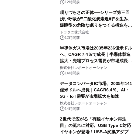
12時間前
眠りづらさの正体──シリーズ第三回
浅い呼吸が"二酸化炭素過剰"を生み、
爆睡型の危険な眠りをつくる構造を解
説
トラタニ株式会社
12時間前
半導体ガス市場は2035年236億米ドル
へ、CAGR 7.4％で成長｜半導体製造
拡大・先端プロセス需要が市場成長を
加速
株式会社レポートオーシャン
14時間前
データコンバータIC市場、2035年141
億米ドルへ成長｜CAGR6.4％、AI・
5G・IoT需要が市場拡大を加速
株式会社レポートオーシャン
14時間前
Z世代で広がる「有線イヤホン再注
目」の流れに対応。USB Type-C対応
イヤホンが登場！USB-A変換アダプタ