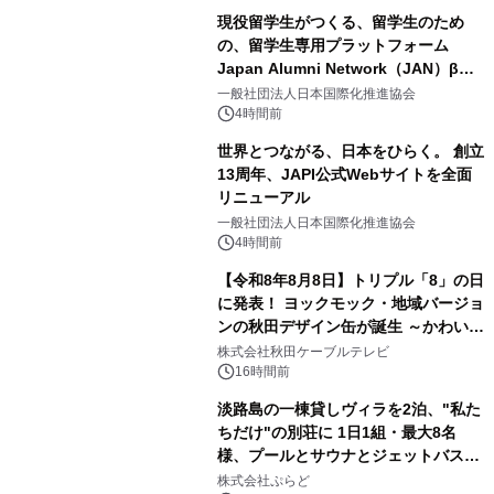
現役留学生がつくる、留学生のため
の、留学生専用プラットフォーム
Japan Alumni Network（JAN）β版
3
をリリース
一般社団法人日本国際化推進協会
4時間前
世界とつながる、日本をひらく。 創立
13周年、JAPI公式Webサイトを全面
リニューアル
4
一般社団法人日本国際化推進協会
4時間前
【令和8年8月8日】トリプル「8」の日
に発表！ ヨックモック・地域バージョ
ンの秋田デザイン缶が誕生 ～かわいい
5
秋田犬の子犬と秋田の四季と名所を巡
株式会社秋田ケーブルテレビ
るパッケージ～ 9月1日(火)秋田県内で
16時間前
販売開始
淡路島の一棟貸しヴィラを2泊、"私た
ちだけ"の別荘に 1日1組・最大8名
様、プールとサウナとジェットバス付
6
きで Villa Mon Temps AWAJIの連泊
株式会社ぷらど