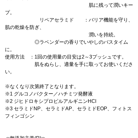
肌に残って潤いキー
プ。
リペアセラミド ：バリア機能を守り、
肌の乾燥を防ぎ、
潤いを持続。
◎ラベンダーの香りでいやしのバスタイム
に。
使用方法 ：1回の使用量の目安は2～3プッシュです。
肌をぬらし、適量を手に取ってお使いくださ
い。
※なくなり次第終了となります。
※1 グルコノバクター／ハチミツ発酵液
※2 ジヒドロキシプロピルアルギニンHCl
※3 セラミドNP、セラミドAP、セラミドEOP、フィトス
フィンゴシン