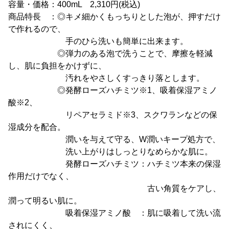
容量・価格：400mL 2,310円(税込)
商品特長 ：◎キメ細かくもっちりとした泡が、押すだけ
で作れるので、
手のひら洗いも簡単に出来ます。
◎弾力のある泡で洗うことで、摩擦を軽減
し、肌に負担をかけずに、
汚れをやさしくすっきり落とします。
◎発酵ローズハチミツ※1、吸着保湿アミノ
酸※2、
リペアセラミド※3、スクワランなどの保
湿成分を配合。
潤いを与えて守る、W潤いキープ処方で、
洗い上がりはしっとりなめらかな肌に。
発酵ローズハチミツ：ハチミツ本来の保湿
作用だけでなく、
古い角質をケアし、
潤って明るい肌に。
吸着保湿アミノ酸 ：肌に吸着して洗い流
されにくく、