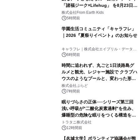
「諸福ジーク×Lifehug」 を8月23日
(日)開催
株式会社From Earth Kids
5時間前
学園生活コミュニティ「キャラフレ」
｜2026『夏祭りイベント』のお知らせ
キャラフレ｜株式会社エイプリル・データ・
デザインズ
6時間前
時間に追われず、丸ごと1日淡路島グ
ルメと観光、レジャー施設で クラブハ
ウスのようなプールと、変わった形の
サウナも 「THE BOXY AWAJI」のお
株式会社ぷらど
得な素泊まり連泊プランで
7時間前
眠りづらさの正体──シリーズ第三回
浅い呼吸が"二酸化炭素過剰"を生み、
爆睡型の危険な眠りをつくる構造を解
説
トラタニ株式会社
12時間前
【名城大学】ボランティア協議会が熊