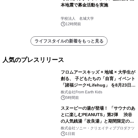
本地震で募金活動を実施
学校法人 名城大学
12時間前
ライフスタイルの新着をもっと見る
人気のプレスリリース
フロムアースキッズ × 地域 × 大学生が
創る、 子どもたちの「自育」イベント
「諸福ジーク×Lifehug」 を8月23日
1
(日)開催
株式会社From Earth Kids
5時間前
スヌーピーの湯が登場！ 「サウナのあ
とに楽しむPEANUTS」第2弾 渋谷
の人気銭湯「改良湯」と期間限定のコ
2
ラボレーション サウナイキタイコラ
株式会社ソニー・クリエイティブプロダクツ
ボグッズも発売決定！
1日前