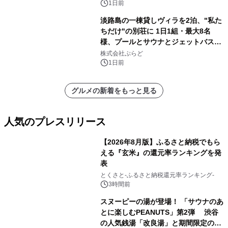
苑 別邸ふうか」ー
1日前
淡路島の一棟貸しヴィラを2泊、"私た
ちだけ"の別荘に 1日1組・最大8名
様、プールとサウナとジェットバス付
きで Villa Mon Temps AWAJIの連泊
株式会社ぷらど
素泊りプラン
1日前
グルメの新着をもっと見る
人気のプレスリリース
【2026年8月版】ふるさと納税でもら
える『玄米』の還元率ランキングを発
表
1
とくさと-ふるさと納税還元率ランキング-
3時間前
スヌーピーの湯が登場！ 「サウナのあ
とに楽しむPEANUTS」第2弾 渋谷
の人気銭湯「改良湯」と期間限定のコ