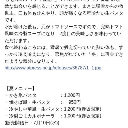
敵な出会いを感じることができます。まさに猛暑からの救
世主。口も体もひんやり、頭が痛くなる程冷たい生パスタ
です。
氷が溶けた後も、元がトマトソースですので、完熟トマト
風味の冷製スープになり、2度目の美味しさを味わってい
ただけます。
食べ終わるころには、猛暑で煮え切っていた熱い体も、す
っかり冷え冷えになり、恋焦がれていた「冬」に再会でき
たような気分になります。
http://www.atpress.ne.jp/releases/36787/1_1.jpg
【夏メニュー】
・かき氷パスタ ：1,200円
・焼そば風・生パスタ ： 950円
・冷やし中華風・生パスタ：1,200円(赤坂限定)
・冷製ごまカルボナーラ ：1,000円(赤坂限定)
(販売開始日：7月10日(水))