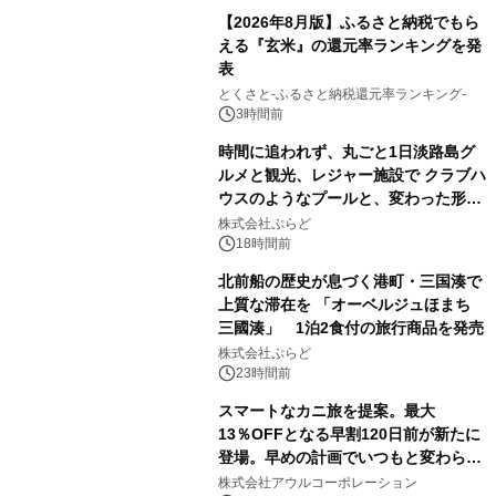
【2026年8月版】ふるさと納税でもら
える『玄米』の還元率ランキングを発
表
とくさと-ふるさと納税還元率ランキング-
3時間前
時間に追われず、丸ごと1日淡路島グ
ルメと観光、レジャー施設で クラブハ
ウスのようなプールと、変わった形の
サウナも 「THE BOXY AWAJI」のお
株式会社ぷらど
得な素泊まり連泊プランで
18時間前
北前船の歴史が息づく港町・三国湊で
上質な滞在を 「オーベルジュほまち
三國湊」 1泊2食付の旅行商品を発売
株式会社ぷらど
23時間前
スマートなカニ旅を提案。最大
13％OFFとなる早割120日前が新たに
登場。早めの計画でいつもと変わらぬ
大人の冬旅を。ー夕日ヶ浦温泉「佳松
株式会社アウルコーポレーション