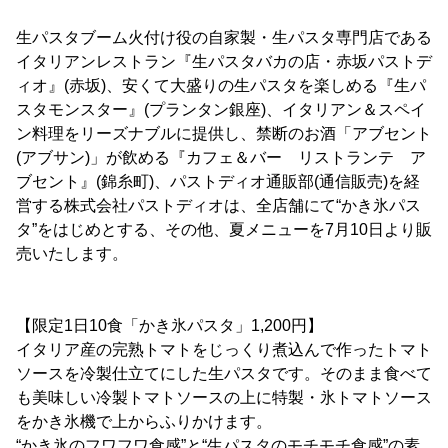
生パスタブーム火付け役の自家製・生パスタ専門店である
イタリアンレストラン『生パスタバカの店・赤坂パストデ
ィオ』(赤坂)、安くて大盛りの生パスタを楽しめる『生パ
スタモンスター』(プランタン銀座)、イタリアン＆スペイ
ン料理をリーズナブルに提供し、禁断のお酒「アブセント
(アブサン)」が飲める『カフェ＆バー リストランテ ア
ブセント』(錦糸町)、パストディオ通販部(通信販売)を経
営する株式会社パストディオは、全店舗にて“かき氷パス
タ”をはじめとする、その他、夏メニューを7月10日より販
売いたします。
【限定1日10食「かき氷パスタ」1,200円】
イタリア産の完熟トマトをじっくり煮込んで作ったトマト
ソースを冷製仕立てにした生パスタです。そのまま食べて
も美味しい冷製トマトソースの上に特製・氷トマトソース
をかき氷機で上からふりかけます。
“かき氷のフワフワ食感”と“生パスタのモチモチ食感”の素