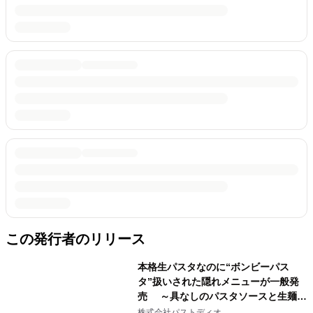
この発行者のリリース
本格生パスタなのに“ボンビーパス
タ”扱いされた隠れメニューが一般発
売 ～具なしのパスタソースと生麺だ
けの「ディオの生パスタ」150g 298円
株式会社パストディオ