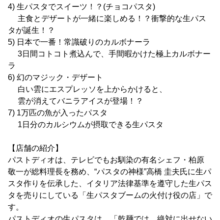
4) 生パスタでスイーツ！？(チョコパスタ)
主食とデザートが一緒に楽しめる！？衝撃的な生パス
タが誕生！？
5) 日本で一番！常識破りのカルボナーラ
3日間コトコト煮込んで、手間暇かけた極上カルボナー
ラ
6) 幻のマジック・デザート
白い雲にエスプレッソを上からかけると、
雲が消えてバニラアイスが登場！？
7) 1万匹の魚が入ったパスタ
1日分のカルシウムが摂取できる生パスタ
【店舗の紹介】
パストディオは、テレビでもお馴染の有名シェフ・柏原
敬一が総料理長を務め、“パスタの神様”高橋 圭夫氏に生パ
スタ作りを伝承した、イタリア法律基準を遵守した生パス
タを売りにしている「生パスタブームの火付け役の店」で
す。
パストディオの生パスタは、「乾麺では、絶対に出せない