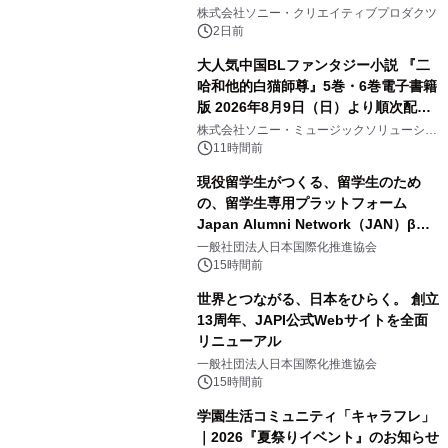
2
ラボレーション サウナイキタイコラ
株式会社ソニー・クリエイティブプロダクツ
ボグッズも発売決定！
2日前
大人気中国BLファンタジー小説 『二
哈和他的白猫師尊』5巻・6巻電子書籍
版 2026年8月9日（日）より順次配信
3
開始
株式会社ソニー・ミュージックソリューショ
ンズ
11時間前
現役留学生がつくる、留学生のため
の、留学生専用プラットフォーム
Japan Alumni Network（JAN）β版
4
をリリース
一般社団法人日本国際化推進協会
15時間前
世界とつながる、日本をひらく。 創立
13周年、JAPI公式Webサイトを全面
リニューアル
5
一般社団法人日本国際化推進協会
15時間前
学園生活コミュニティ「キャラフレ」
｜2026『夏祭りイベント』のお知らせ