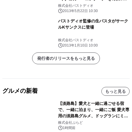
販売開始
株式会社パストディオ
2013年5月22日 10:30
パストディオ監修の生パスタがサーク
ルKサンクスに登場
株式会社パストディオ
2013年1月10日 10:00
発行者のリリースをもっと見る
グルメの新着
もっと見る
【淡路島】愛犬と一緒に過ごせる宿
で、一緒に泊まり、一緒にご飯 愛犬専
用の淡路島グルメ、ドッグランにミニ
プール グランピングとトレーラーハウ
株式会社ぷらど
スの2施設で
1時間前