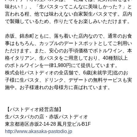
味わい！」、「生パスタってこんなに美味しかった？」と
言われる程、他では味わえない自家製生パスタです。店内
で製麺しているため、作りたてをお楽しみいただけます。
赤坂、錦糸町ともに、落ち着いた店内なので、通常のお食
事はもちろん、カップルのデートスポットとしてご利用い
ただけます。また、安心のお手頃価格でボトルワイン、本
格イタリアン、生パスタをご用意しており、40種類以上
のボトルワインを一律1,980円にて提供しています。
株式会社パストディオの全店舗で、6歳(未就学児)迄のお
子様に生パスタ、ドリンク、デザートの無料サービスも実
施中。お子様連れのお母様方に喜ばれています。
【パストディオ経営店舗】
生パスタバカの店・赤坂パストディオ
東京都港区赤坂2-14-28 鳳月堂ビルB1F
http://www.akasaka-pastodio.jp