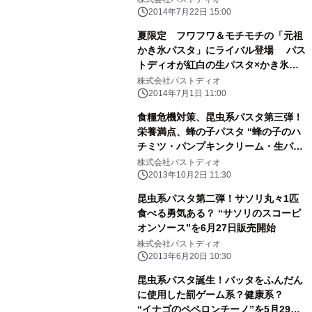
～
2014年7月22日 15:00
夏限定 フワフワ＆モチモチの「元祖
かき氷パスタ」にライバル登場 パス
トディオが紅白の生パスタ×かき氷を7
月5日より販売
株式会社パストディオ
2014年7月1日 11:00
食糧危機対策、昆虫系パスタ第三弾！
栄養満点、蜂の子パスタ “蜂の子のハ
チミツ・パンプキンクリーム・生パス
タ”を10月9日販売開始
株式会社パストディオ
2013年10月2日 11:30
昆虫系パスタ第二弾！サソリ丸々1匹
食べる勇気ある？ “サソリのスコーピ
オンソース”を6月27日販売開始
株式会社パストディオ
2013年6月20日 10:30
昆虫系パスタ誕生！バッタをふんだん
に使用した罰ゲーム系？健康系？
“イナゴのペペロンチーノ”を5月29日