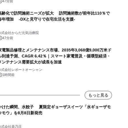
47分前
高齢化で訪問施術ニーズが拡大 訪問施術数が前年比110％で
毎年増加 -DXと見守りで在宅生活を支援-
株式会社からだ元気治療院
47分前
家電製品修理とメンテナンス市場、2035年3,068億9,000万米ド
ル到達予測、CAGR 6.42％｜スマート家電普及・循環型経済・
メンテナンス需要拡大が成長を加速
株式会社レポートオーシャン
1時間前
もっと見る
かけた瞬間、水餃子 夏限定ギョーザスイーツ「水ギョーザモ
ウモウ」を8月8日新発売
株式会社葵乃庄