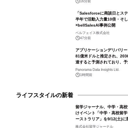
16分前
「Salesforceに商談日
半年で活動入力量10倍・そしてA
×bellSalesAI事例公開
ベルフェイス株式会社
47分前
アプリケーションデリバリー
81億米ドルと推定され、2036
達すると予測されており、予測
Panorama Data Insights Ltd.
1時間前
ライフスタイルの新着
留学ジャーナル、中学・高校
けイベント「中学・高校留学フ
ーストラリア」を9/12(土)に
株式会社留学ジャーナル