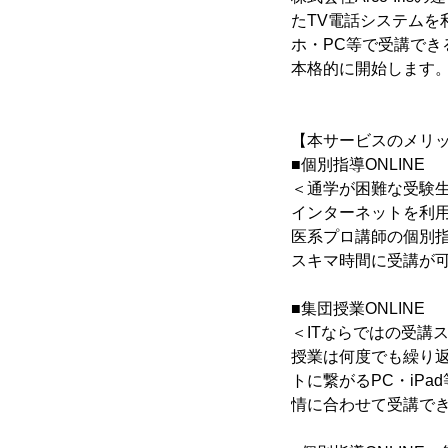
たTV電話システム
ホ・PC等で受講できる
本格的に開始します
【本サービスのメリ
■個別指導ONLINE
＜通学が困難な受験
インターネットを利
医系プロ講師の個別
スキマ時間に受講が
■集団授業ONLINE
＜ITならではの受講
授業は何度でも繰り
トに繋がるPC・iP
情に合わせて受講で