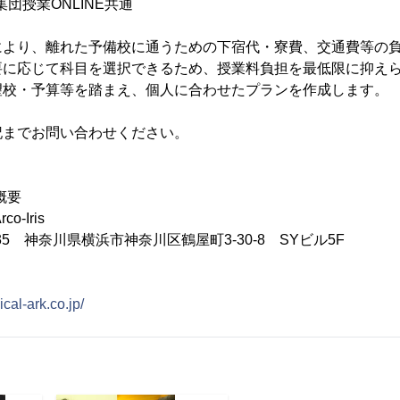
集団授業ONLINE共通
＞
により、離れた予備校に通うための下宿代・寮費、交通費等の
要に応じて科目を選択できるため、授業料負担を最低限に抑え
望校・予算等を踏まえ、個人に合わせたプランを作成します。
記までお問い合わせください。
 概要
-Iris
35 神奈川県横浜市神奈川区鶴屋町3-30-8 SYビル5F
ical-ark.co.jp/