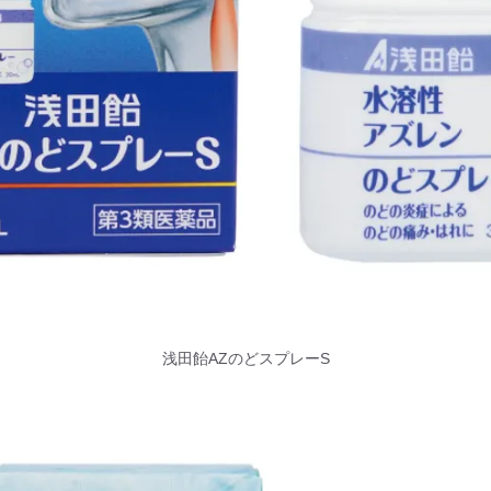
浅田飴AZのどスプレーS