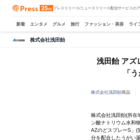
プレスリリース/ニュースリリース配信サービスの
新着
エンタメ
グルメ
旅行
ファッション・美容
ライ
株式会社浅田飴
浅田飴 アズ
「う
株式会社浅田飴
商品
株式会社浅田飴(所在
ン酸ナトリウム水和物
AZのどスプレーS」
分を配合したうがい薬「