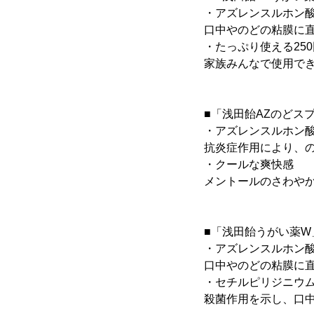
・アズレンスルホン酸
口中やのどの粘膜に
・たっぷり使える25
家族みんなで使用で
■「浅田飴AZのどス
・アズレンスルホン酸
抗炎症作用により、
・クールな爽快感
メントールのさわや
■「浅田飴うがい薬W
・アズレンスルホン酸
口中やのどの粘膜に
・セチルピリジニウム
殺菌作用を示し、口