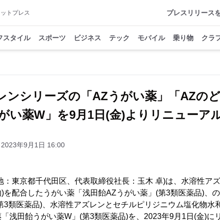
プレスリリース
アットプレス
フスタイル
スポーツ
ビジネス
テック
モバイル
乗り物
クラ
レンシリーズの「AZうがい薬」「AZの
がい薬W」を9月1日(金)よりリニューア
2023年9月1日 16:00
地：東京都千代田区、代表取締役社長：玉木 卓)は、水溶性アズ
)を配合したうがい薬「浅田飴AZうがい薬」(第3類医薬品)、
(第3類医薬品)、水溶性アズレンとセチルピリジニウム塩化物水和物
浅田飴うがい薬W」(第3類医薬品)を、2023年9月1日(金)