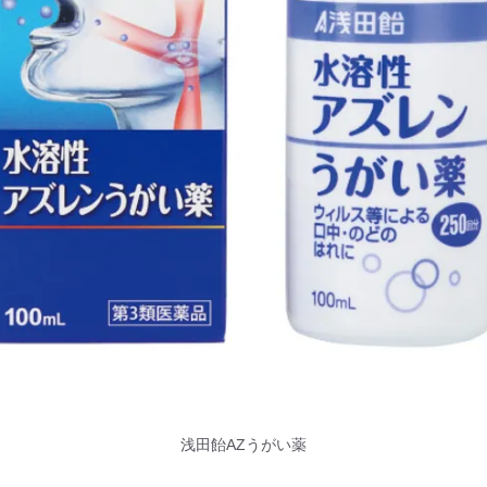
浅田飴AZうがい薬