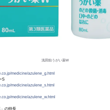
浅田飴うがい薬W
.co.jp/medicine/azulene_g.html
ーS
.co.jp/medicine/azulene_s.html
.co.jp/medicine/azulene_w.html
薬」の特長