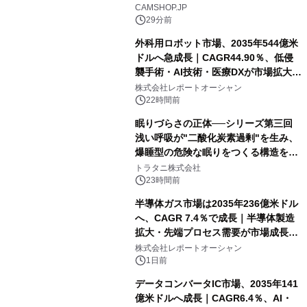
CAMSHOP.JP
29分前
外科用ロボット市場、2035年544億米
ドルへ急成長｜CAGR44.90％、低侵
襲手術・AI技術・医療DXが市場拡大を
牽引
株式会社レポートオーシャン
22時間前
眠りづらさの正体──シリーズ第三回
浅い呼吸が"二酸化炭素過剰"を生み、
爆睡型の危険な眠りをつくる構造を解
説
トラタニ株式会社
23時間前
半導体ガス市場は2035年236億米ドル
へ、CAGR 7.4％で成長｜半導体製造
拡大・先端プロセス需要が市場成長を
加速
株式会社レポートオーシャン
1日前
データコンバータIC市場、2035年141
億米ドルへ成長｜CAGR6.4％、AI・