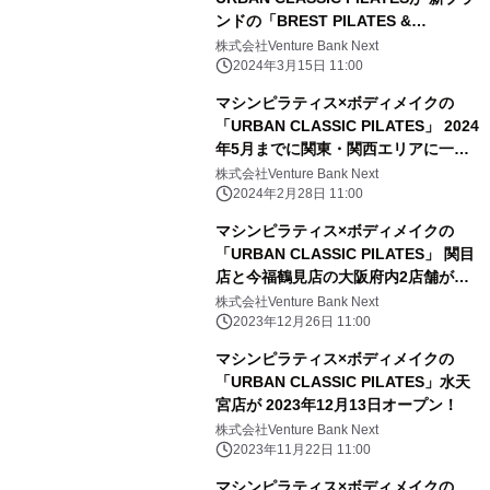
ンドの「BREST PILATES &
BODYMAKE」をオープン！ ～入会金
株式会社Venture Bank Next
無料のグランドオープンキャンペーン
2024年3月15日 11:00
を実施中～
マシンピラティス×ボディメイクの
「URBAN CLASSIC PILATES」 2024
年5月までに関東・関西エリアに一挙7
店舗をオープン！
株式会社Venture Bank Next
2024年2月28日 11:00
マシンピラティス×ボディメイクの
「URBAN CLASSIC PILATES」 関目
店と今福鶴見店の大阪府内2店舗が
2024年2月23日に同日オープン！
株式会社Venture Bank Next
2023年12月26日 11:00
マシンピラティス×ボディメイクの
「URBAN CLASSIC PILATES」水天
宮店が 2023年12月13日オープン！
株式会社Venture Bank Next
2023年11月22日 11:00
マシンピラティス×ボディメイクの