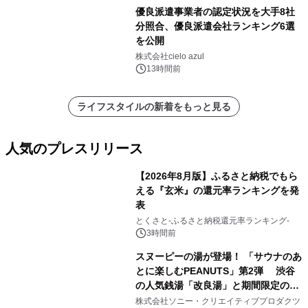
優良派遣事業者の認定状況を大手8社
分照合、優良派遣会社ランキング6選
を公開
株式会社cielo azul
13時間前
ライフスタイルの新着をもっと見る
人気のプレスリリース
【2026年8月版】ふるさと納税でもら
える『玄米』の還元率ランキングを発
表
1
とくさと-ふるさと納税還元率ランキング-
3時間前
スヌーピーの湯が登場！ 「サウナのあ
とに楽しむPEANUTS」第2弾 渋谷
の人気銭湯「改良湯」と期間限定のコ
2
ラボレーション サウナイキタイコラ
株式会社ソニー・クリエイティブプロダクツ