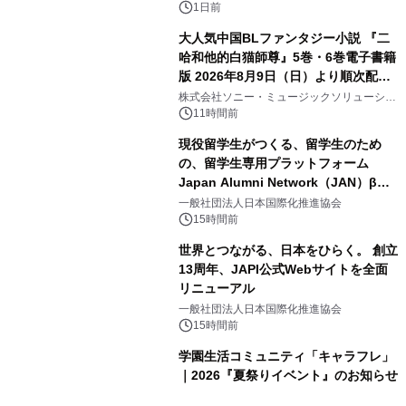
ボグッズも発売決定！
1日前
大人気中国BLファンタジー小説 『二
哈和他的白猫師尊』5巻・6巻電子書籍
版 2026年8月9日（日）より順次配信
3
開始
株式会社ソニー・ミュージックソリューショ
ンズ
11時間前
現役留学生がつくる、留学生のため
の、留学生専用プラットフォーム
Japan Alumni Network（JAN）β版
4
をリリース
一般社団法人日本国際化推進協会
15時間前
世界とつながる、日本をひらく。 創立
13周年、JAPI公式Webサイトを全面
リニューアル
5
一般社団法人日本国際化推進協会
15時間前
学園生活コミュニティ「キャラフレ」
｜2026『夏祭りイベント』のお知らせ
6