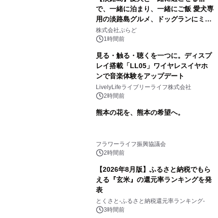
で、一緒に泊まり、一緒にご飯 愛犬専
用の淡路島グルメ、ドッグランにミニ
プール グランピングとトレーラーハウ
株式会社ぷらど
スの2施設で
1時間前
見る・触る・聴くを一つに。ディスプ
レイ搭載「LL05」ワイヤレスイヤホ
ンで音楽体験をアップデート
LivelyLifeライブリーライフ株式会社
2時間前
熊本の花を、熊本の希望へ。
フラワーライフ振興協議会
2時間前
【2026年8月版】ふるさと納税でもら
える『玄米』の還元率ランキングを発
表
とくさと-ふるさと納税還元率ランキング-
3時間前