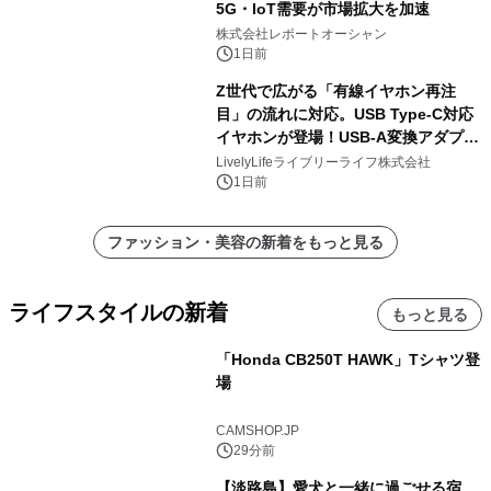
5G・IoT需要が市場拡大を加速
株式会社レポートオーシャン
1日前
Z世代で広がる「有線イヤホン再注
目」の流れに対応。USB Type-C対応
イヤホンが登場！USB-A変換アダプタ
ー付きでスマホからパソコンまで幅広
LivelyLifeライブリーライフ株式会社
く活用可能
1日前
ファッション・美容の新着をもっと見る
ライフスタイルの新着
もっと見る
「Honda CB250T HAWK」Tシャツ登
場
CAMSHOP.JP
29分前
【淡路島】愛犬と一緒に過ごせる宿