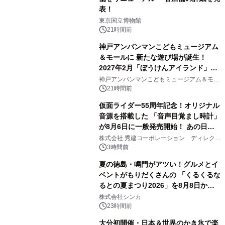
表！
1
東京国立博物館
21時間前
神戸アンパンマンこどもミュージアム
＆モールに 新たな遊び場が誕生！
2027年2月「ぼうけんアイランド」が
2
オープン
神戸アンパンマンこどもミュージアム＆モー
ル
21時間前
仮面ライダー55周年記念！オリジナル
音源を搭載した 「音声目覚まし時計」
が8月6日に一般発売開始！ あの日の
3
大興奮が今甦る
株式会社 秀建コーポレーション ディレクト
アートギャラリー
3時間前
夏の徳島・鳴門がアツい！グルメとイ
ベントがもりだくさんの 「くるくるな
るとの夏まつり2026」を8月8日から9
4
日間開催 ～夏限定メニューや大抽選
株式会社シンカ
会、大学芋スティックの振る舞いも～
23時間前
大分初開催・日本＆世界のかき氷で楽