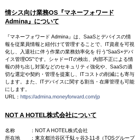
情シス向け業務OS『マネーフォワード
Admina』について
『マネーフォワード Admina』は、SaaSとデバイスの情
報を従業員情報と紐付けて管理することで、IT資産を可視
化し、入退社に伴う作業の業務効率化を 行う“SaaS×デバ
イス管理OS”です。シャドーITの検出、内部不正による情
報の持ち出し対策などのセキュリティ強化や、SaaSの適
切な選定や契約・管理を提案し、ITコストの削減にも寄与
します。また、ITデバイスに関する割当・在庫管理も可能
にします。
URL：
https://admina.moneyforward.com/jp
NOT A HOTEL株式会社について
名称 ：NOT A HOTEL株式会社
所在地 ：東京都渋谷区千駄ヶ谷3-11-8（TOSグループ