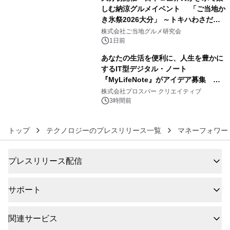
しむ納涼グルメイベント 「ご当地か
き氷祭2026大分」 ～トキハわさだタ
5
ウンで8月21日～31日まで11日間限定
株式会社ご当地グルメ研究会
開催～
1日前
あなたの生活を便利に、人生を豊かに
するIT型デジタル・ノート
『MyLifeNote』がアイデア募集 優
6
秀賞100名に1年間無償試用
株式会社プロスパー クリエイティブ
3時間前
トップ
テクノロジーのプレスリリース一覧
マネーフォワー
プレスリリース配信
サポート
関連サービス