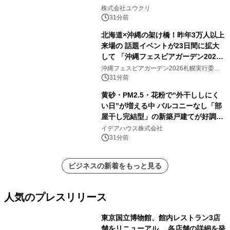
株式会社ユウクリ
31分前
北海道×沖縄の架け橋！昨年3万人以上
来場の 話題イベントが23日間に拡大
して 「沖縄フェスビアガーデン2026
in札幌」8/15(土)開幕！ ～初日は先着
沖縄フェスビアガーデン2026札幌実行委員
会
100杯のオリオン生ビール無料配布＆
31分前
開幕式を実施～
黄砂・PM2.5・花粉で“外干ししにく
い日”が増える中 バルコニーなし「部
屋干し完結型」の新築戸建てが好調
問い合せ件数が前年比約1.4倍に増加
イデアハウス株式会社
31分前
ビジネスの新着をもっと見る
人気のプレスリリース
東京国立博物館、館内レストラン3店
舗をリニューアル 各店舗の詳細を発