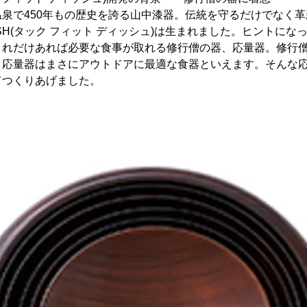
泉で450年もの歴史を誇る山中漆器。伝統を守るだけでなく
T DISH(タック フィット ディッシュ)は生まれました。ヒントに
これだけあれば必要な食事が取れる修行僧の器、応量器。修行
、応量器はまさにアウトドアに最適な食器といえます。そんな
てつくりあげました。