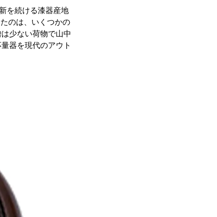
革新を続ける漆器産地
なったのは、いくつかの
僧は少ない荷物で山中
応量器を現代のアウト