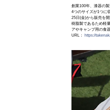
創業100年、漆器の
4つのサイズが1つに収納
25日(金)から販売を
樹脂製であるため軽
アやキャンプ用の食
URL：
https://takenak