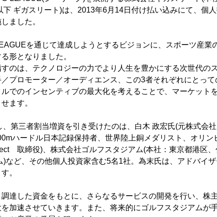
以下 ギガスリート)は、2013年6月14日付け払い込みにて、個
施しました。
EAGUEを通じて達成しようとするビジョンに、スポーツ産業
する形となりました。
すのは、テクノロジーの力でより人生を豊かにする次世代のス
手／プロモーター／オーディエンス、この3者それぞれにとって
タルでのインセンティブの最大化を考えることで、マーケット
させます。
目し、第三者割当増資を引き受けたのは、白木 政宏氏(元株式会
(400mハードル日本記録保持者、世界陸上銅メダリスト、オリン
oject 取締役)、株式会社ゴルフスタジアム(本社：東京都港区
ム)など、その他個人投資家含む5名1社。為末氏は、アドバイ
ます。
調達した資金をもとに、さらなるサービスの開発を行い、株主
大を加速させていきます。また、将来的にゴルフスタジアムが