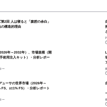
ズ第2回 人は寝ると「腹腔の余白」
当の構造的理由
P
026年～2032年）、市場規模（開
手術用注入キット）・分析レポー
ター
デューサの世界市場（2026年～
 FS、≥±1% FS）・分析レポート
ター