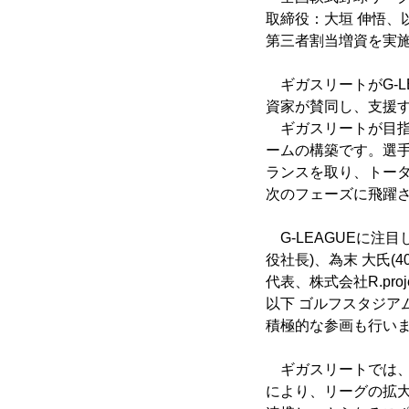
取締役：大垣 伸悟、
第三者割当増資を実
ギガスリートがG-L
資家が賛同し、支援
ギガスリートが目指
ームの構築です。選
ランスを取り、トー
次のフェーズに飛躍
G-LEAGUEに注
役社長)、為末 大氏
代表、株式会社R.pr
以下 ゴルフスタジア
積極的な参画も行い
ギガスリートでは、
により、リーグの拡