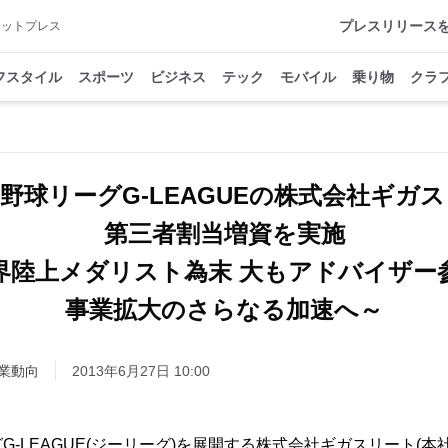
プレスリリース
アットプレス
フスタイル
スポーツ
ビジネス
テック
モバイル
乗り物
クラ
野球リーグG-LEAGUEの株式会社ギガ
第三者割当増資を実施
界陸上メダリスト為末 大もアドバイザー
事業拡大のさらなる加速へ～
業動向
2013年6月27日 10:00
-LEAGUE(ジーリーグ)を展開する株式会社ギガスリート(