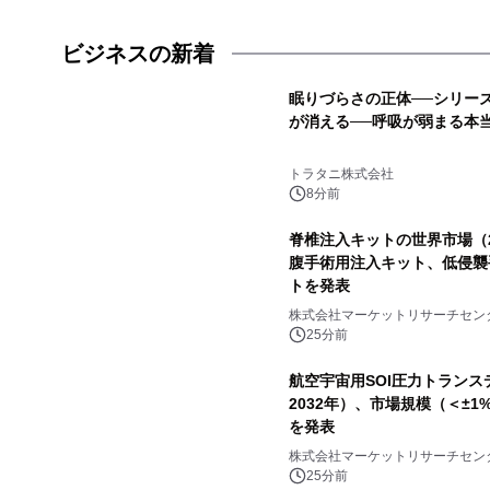
ビジネスの新着
眠りづらさの正体──シリー
が消える──呼吸が弱まる本
トラタニ株式会社
8分前
脊椎注入キットの世界市場（2
腹手術用注入キット、低侵襲
トを発表
株式会社マーケットリサーチセン
25分前
航空宇宙用SOI圧力トランス
2032年）、市場規模（＜±1%
を発表
株式会社マーケットリサーチセン
25分前