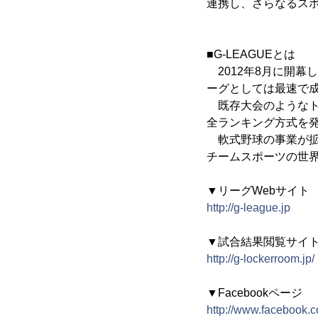
連携し、さらなるス
■G-LEAGUEとは
2012年8月に開幕
ーグとしては最速で
既存大会のようなト
全ランキング方式を
軟式野球の事業が拡
チームスポーツの世
▼リーグWebサイト
http://g-league.jp
▼試合結果閲覧サイト「
http://g-lockerroom.jp/
▼Facebookページ
http://www.facebook.