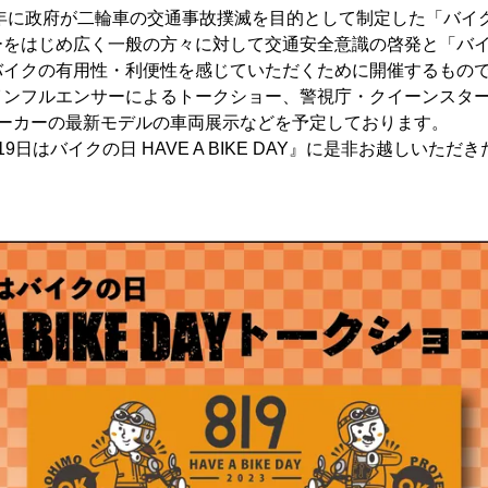
9年に政府が二輪車の交通事故撲滅を目的として制定した「バイクの
ーをはじめ広く一般の方々に対して交通安全意識の啓発と「バ
バイクの有用性・利便性を感じていただくために開催するもの
インフルエンサーによるトークショー、警視庁・クイーンスタ
メーカーの最新モデルの車両展示などを予定しております。
9日はバイクの日 HAVE A BIKE DAY』に是非お越しいた