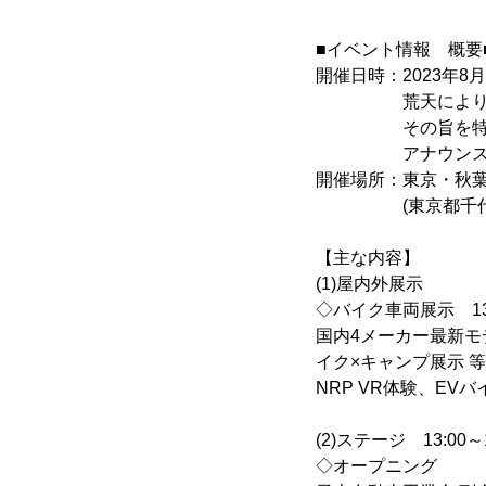
■イベント情報 概要
開催日時：2023年8月1
荒天によりイベ
その旨を特設WEB
アナウンスを
開催場所：東京・秋葉
(東京都千代田区外
【主な内容】
(1)屋内外展示
◇バイク車両展示 13:0
国内4メーカー最新モ
イク×キャンプ展示 等
NRP VR体験、EV
(2)ステージ 13:00～1
◇オープニング