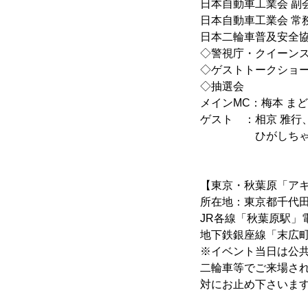
日本自動車工業会 副
日本自動車工業会 常
日本二輪車普及安全協
◇警視庁・クイーンス
◇ゲストトークショ
◇抽選会
メインMC：梅本 ま
ゲスト ：相京 雅行、
ひがしちゃん、ゆ
【東京・秋葉原「ア
所在地：東京都千代田区
JR各線「秋葉原駅」
地下鉄銀座線「末広町
※イベント当日は公
二輪車等でご来場さ
対にお止め下さいま