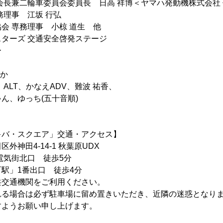
会長兼二輪車委員会委員長 日高 祥博＜ヤマハ発動機株式会社
務理事 江坂 行弘
会 専務理事 小椋 道生 他
ターズ 交通安全啓発ステージ
ー
どか
ALT、かなえADV、難波 祐香、
っち(五十音順)
キバ・スクエア」交通・アクセス】
外神田4-14-1 秋葉原UDX
電気街北口 徒歩5分
駅」1番出口 徒歩4分
共交通機関をご利用ください。
れる場合は必ず駐車場に留め置きいただき、近隣の迷惑となり
すようお願い申し上げます。