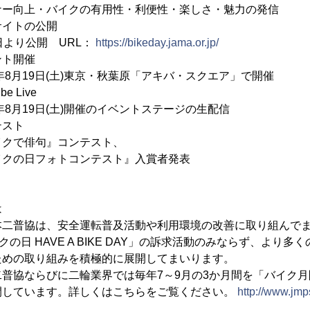
バイクの有用性・利便性・楽しさ・魅力の発信
サイトの公開
公開 URL：
https://bikeday.jama.or.jp/
開催
日(土)東京・秋葉原「アキバ・スクエア」で開催
Live
9日(土)開催のイベントステージの生配信
スト
句』コンテスト、
ォトコンテスト』入賞者発表
は
本二普協は、安全運転普及活動や利用環境の改善に取り組んで
クの日 HAVE A BIKE DAY」の訴求活動のみならず、より
ための取り組みを積極的に展開してまいります。
普協ならびに二輪業界では毎年7～9月の3か月間を「バイク
開しています。詳しくはこちらをご覧ください。
http://www.jmp