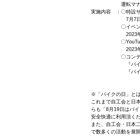
運転マナー向上・
実施内容 ：〇特設
7月7日より
〇イベント
2023年8月19
〇YouTube 
2023年8月1
〇コンテ
『バイクで俳
『バイクの日フ
※「バイクの日」と
これまで自工会と日
らも「8月19日はバイ
安全快適に利用頂く
また、自工会・日本二
で数多くの活動を展