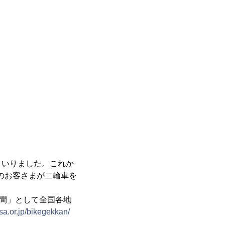
まいりました。これか
多くのお客さまが二輪車を
月間」として全国各地
sa.or.jp/bikegekkan/