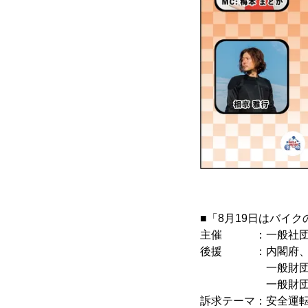
■「8月19日はバイクの日
主催 ：一般社団法
後援 ：内閣府、警
一般財団法人全
一般財団法人日
訴求テーマ：安全運転