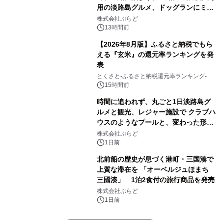
用の淡路島グルメ、ドッグランにミニ
プール グランピングとトレーラーハウ
株式会社ぷらど
スの2施設で
13時間前
【2026年8月版】ふるさと納税でもら
える『玄米』の還元率ランキングを発
表
とくさと-ふるさと納税還元率ランキング-
15時間前
時間に追われず、丸ごと1日淡路島グ
ルメと観光、レジャー施設で クラブハ
ウスのようなプールと、変わった形の
サウナも 「THE BOXY AWAJI」のお
株式会社ぷらど
得な素泊まり連泊プランで
1日前
北前船の歴史が息づく港町・三国湊で
上質な滞在を 「オーベルジュほまち
三國湊」 1泊2食付の旅行商品を発売
株式会社ぷらど
1日前