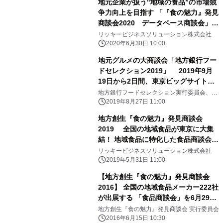
地元企業が扱う“地域の食品”の市場競
争力向上を目指す 「『食の魅力』発見
商談会2020 データベース商談会」
2020年8月1日(土)～10月31日(土)に開
リッキービジネスソリューション株式会社
催
2020年6月30日 10:00
地元グルメの大商談会「地方銀行フー
ドセレクション2019」 2019年9月
19日から2日間、東京ビッグサイトで
開催！
地方銀行フードセレクション実行委員会、リ
ッキービジネスソリューション株式会社
2019年8月27日 11:00
地方創生『食の魅力』発見商談会
2019 全国の地域食品が東京に大集
結！ 地域食品に特化した食品商談会が
6月12日(水)TRC東京流通センターで
リッキービジネスソリューション株式会社
開催！
2019年5月31日 11:00
【地方創生『食の魅力』発見商談会
2016】 全国の地域食品メーカー222社
が出展する 「食品商談会」を6月29日
に開催！
地方創生『食の魅力』発見商談会 実行委員会
2016年6月15日 10:30