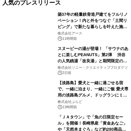
人気のプレスリリース
築37年の軽量鉄骨造戸建てをフルリノ
ベーション！内と外をつなぐ「土間リ
ビング」で新たな暮らしを叶えた施工
1
事例を株式会社アースが公開
株式会社アース
11時間前
スヌーピーの湯が登場！ 「サウナのあ
とに楽しむPEANUTS」第2弾 渋谷
の人気銭湯「改良湯」と期間限定のコ
2
ラボレーション サウナイキタイコラ
株式会社ソニー・クリエイティブプロダクツ
ボグッズも発売決定！
2日前
【淡路島】愛犬と一緒に過ごせる宿
で、一緒に泊まり、一緒にご飯 愛犬専
用の淡路島グルメ、ドッグランにミニ
3
プール グランピングとトレーラーハウ
株式会社ぷらど
スの2施設で
13時間前
「ＪＡタウン」で「魚の日限定セー
ル」を開催！長崎県産「黄金あなご」
や「天然本まぐろ」など約280商品を