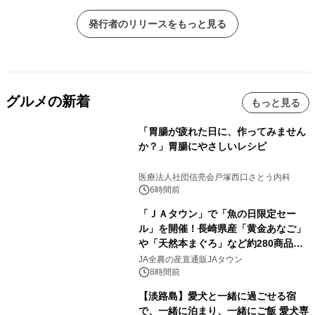
発行者のリリースをもっと見る
グルメの新着
もっと見る
「胃腸が疲れた日に、作ってみません
か？」胃腸にやさしいレシピ
医療法人社団信亮会戸塚西口さとう内科
6時間前
「ＪＡタウン」で「魚の日限定セー
ル」を開催！長崎県産「黄金あなご」
や「天然本まぐろ」など約280商品を
販売！～毎月１０日の定例企画～
JA全農の産直通販JAタウン
8時間前
【淡路島】愛犬と一緒に過ごせる宿
で、一緒に泊まり、一緒にご飯 愛犬専