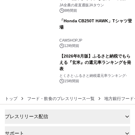
4
販売！～毎月１０日の定例企画～
JA全農の産直通販JAタウン
8時間前
「Honda CB250T HAWK」Tシャツ登
場
5
CAMSHOP.JP
12時間前
【2026年8月版】ふるさと納税でもら
える『玄米』の還元率ランキングを発
表
6
とくさと-ふるさと納税還元率ランキング-
15時間前
トップ
フード・飲食のプレスリリース一覧
地方銀行フード
プレスリリース配信
サポート