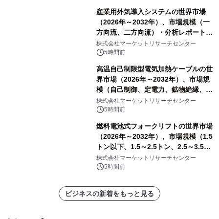
産業用外気導入システムの世界市場
（2026年～2032年）、市場規模（一
方向流、二方向流）・分析レポートを
発表
株式会社マーケットリサーチセンター
5時間前
高温自己制限型電気加熱ケーブルの世
界市場（2026年～2032年）、市場規
模（自己制御、定電力、鉱物絶縁、表
皮効果）・分析レポートを発表
株式会社マーケットリサーチセンター
5時間前
燃料電池式フォークリフトの世界市場
（2026年～2032年）、市場規模（1.5
トン以下、1.5～2.5トン、2.5～3.5ト
ン、3.5～5.0トン、その他）・分析レ
株式会社マーケットリサーチセンター
ポートを発表
5時間前
ビジネスの新着をもっと見る