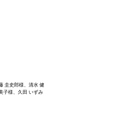
藤 圭史郎様、清水 健
美子様、久田 いずみ