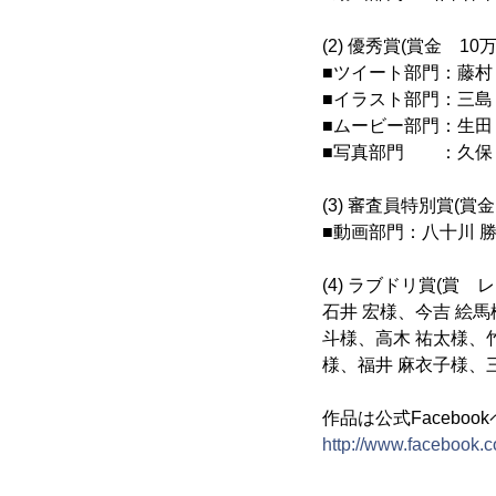
(2) 優秀賞(賞金 
■ツイート部門：藤村 
■イラスト部門：三島 
■ムービー部門：生田 
■写真部門 ：久保 
(3) 審査員特別賞(
■動画部門：八十川 勝
(4) ラブドリ賞(賞
石井 宏様、今吉 絵馬
斗様、高木 祐太様、
様、福井 麻衣子様、
作品は公式Facebo
http://www.facebook.c