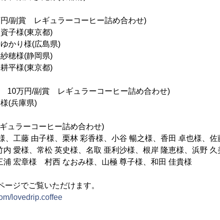
10万円/副賞 レギュラーコーヒー詰め合わせ)
資子様(東京都)
ゆかり様(広島県)
紗穂様(静岡県)
耕平様(東京都)
賞金 10万円/副賞 レギュラーコーヒー詰め合わせ)
様(兵庫県)
 レギュラーコーヒー詰め合わせ)
様、工藤 由子様、栗林 彩香様、小谷 暢之様、香田 卓也様、佐
竹内 愛様、常松 英史様、名取 亜利沙様、根岸 隆恵様、浜野 久
三浦 宏章様 村西 なおみ様、山極 尊子様、和田 佳貴様
okページでご覧いただけます。
om/lovedrip.coffee