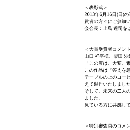
＜表彰式＞
2013年6月16日(日
賞者の方々にご参加
会会長：上島 達司
＜大賞受賞者コメン
山口 祥平様、柴田 沙
「この度は、大変、
この作品は『答えを
テーブルの上のコー
えて製作いたしまし
そして、未来の二人
ました。
見ている方に共感し
＜特別審査員のコメ