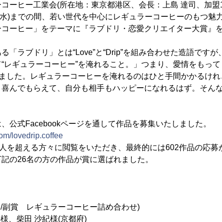
コーヒー工業会(所在地：東京都港区、会長：上島 達司、加盟13社
10日(水)までの間、若い世代を中心にレギュラーコーヒーのもつ
ーコーヒー」をテーマに『ラブドリ・恋愛クリエイター大賞』
「ラブドリ」とは“Love”と“Drip”を組み合わせた造語です
“レギュラーコーヒー”を淹れること。」つまり、愛情をもっ
けました。レギュラーコーヒーを淹れるのはひと手間かかるけ
り喜んでもらえて、自分も相手もハッピーになれるはず。そん
、公式Facebookページを通して作品を募集いたしました。
om/lovedrip.coffee
万人を超える方々に閲覧をいただき、最終的には602作品の応募
記の26名の方の作品が賞に選ばれました。
0万円/副賞 レギュラーコーヒー詰め合わせ)
様、柴田 沙紀様(京都府)