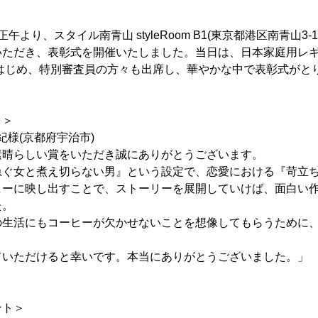
)の正午より、スタイル南青山 styleRoom B1(東京都港区南青山3
いただき、表彰式を開催いたしました。当日は、日本家庭用レ
をはじめ、特別審査員の方々も出席し、華やかな中で表彰式がと
ト＞
紀様(京都府宇治市)
素晴らしい賞をいただき誠にありがとうございます。
急ぐ女と煮え切らない男』という設定で、恋愛における『苛立
ヒーに映し出すことで、ストーリーを展開していけば、面白い
た。
の生活にもコーヒーが欠かせないことを想像してもらうために
ていただけると幸いです。本当にありがとうございました。」
ント＞