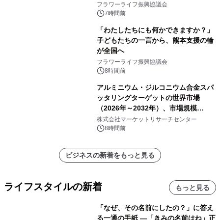
フラワーライフ振興協議会
7時間前
「わたしたちにも何かできますか？」
子どもたちの一言から、熊本支援の輪
が全国へ
フラワーライフ振興協議会
8時間前
アルミニウム・ジルコニウム合金スパ
ッタリングターゲットの世界市場
（2026年～2032年）、市場規模
（0.995、0.999、その他）・分析レポ
株式会社マーケットリサーチセンター
ートを発表
8時間前
ビジネスの新着をもっと見る
ライフスタイルの新着
もっと見る
「なぜ、その名前にしたの？」に答え
る一通の手紙 ―「きみの名前はね」正