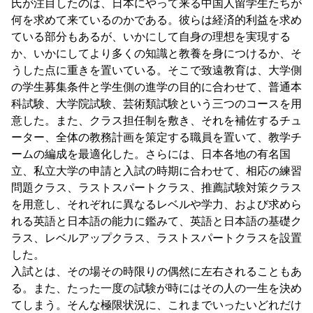
氏が注目したのは、日本にやって来る中国人留学生たちが
何を求めて来ているのかである。彼らは経済的利益を求め
ている部分もあるが、いかにして自身の理想を実現する
か、いかにしてより多くの知識と教養を身につけるか、そ
うした点に重きを置いている。そこで致遠教育は、大学側
の学生募集条件と学生側の進学の目的に合わせて、普通本
科試験、大学院試験、芸術類試験という三つのコースを用
意した。また、クラス担任制を敷き、それを補佐するチュ
ーター、全体の教務計画を策定する職員を置いて、教学チ
ームの編成を最適化した。さらには、日本各地の有名国
立、私立大学の申請と入試の時期に合わせて、相応の練習
問題クラス、ラストスパートクラス、推薦試験対策クラス
を用意し、それぞれに異なるレベルや学力、および求めら
れる英語と日本語の能力に鑑みて、英語と日本語の基礎ク
ラス、レベルアップクラス、ラストスパートクラスを設置
した。
入試とは、その場その時限りの偶然に左右されることもあ
る。また、たった一度の試験が時にはその人の一生を決め
てしまう。そんな極限状況に、これまでいったいどれだけ