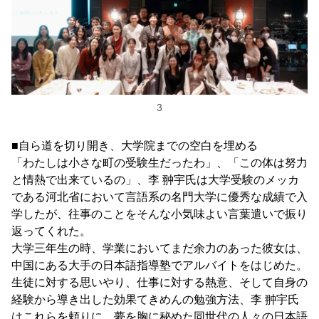
3
■自ら道を切り開き、大学院までの空白を埋める
「わたしは小さな町の受験生だったわ」、「この体は努力
と情熱で出来ているの」、李 翀宇氏は大学受験のメッカ
である河北省において言語系の名門大学に優秀な成績で入
学したが、往事のことをそんな小気味よい言葉遣いで振り
返ってくれた。
大学三年生の時、学業においてまだ余力のあった彼女は、
中国にある大手の日本語指導塾でアルバイトをはじめた。
生徒に対する思いやり、仕事に対する熱意、そして自身の
経験から導き出した効果てきめんの勉強方法、李 翀宇氏
はこれらを頼りに、夢を胸に秘めた同世代の人々の日本語