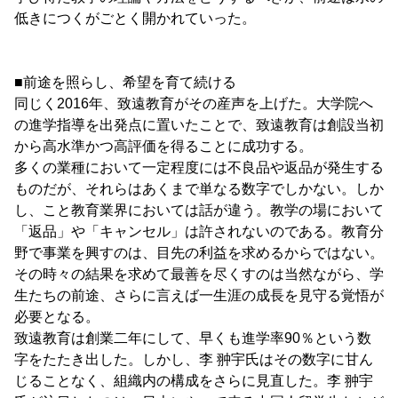
低きにつくがごとく開かれていった。
■前途を照らし、希望を育て続ける
同じく2016年、致遠教育がその産声を上げた。大学院へ
の進学指導を出発点に置いたことで、致遠教育は創設当初
から高水準かつ高評価を得ることに成功する。
多くの業種において一定程度には不良品や返品が発生する
ものだが、それらはあくまで単なる数字でしかない。しか
し、こと教育業界においては話が違う。教学の場において
「返品」や「キャンセル」は許されないのである。教育分
野で事業を興すのは、目先の利益を求めるからではない。
その時々の結果を求めて最善を尽くすのは当然ながら、学
生たちの前途、さらに言えば一生涯の成長を見守る覚悟が
必要となる。
致遠教育は創業二年にして、早くも進学率90％という数
字をたたき出した。しかし、李 翀宇氏はその数字に甘ん
じることなく、組織内の構成をさらに見直した。李 翀宇