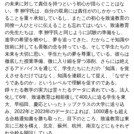
の未来に対して責任を持つという初心が揺らぐことはな
い。李 翀宇氏は、自分の双肩には責任がのしかかってい
ることを重々承知しているし、またこの初心を致遠教育の
同僚一人ひとりに伝えることも忘れてはいない。致遠教育
の先生たちは、李 翀宇氏と同じように試験の準備をし、
進学の希望を燃やし、夢を追ってきた。だからこそ知識や
技術に対しても畏敬の念を持っている。そして学生たちの
未来を大切に思い、学生たちの夢を尊重している。彼らは
徹底した授業準備、微に入り細を穿つ添削、さらには絶え
ざるアドバイスを通じて、学生たちにただの「知識」を覚
えさせるだけではなく、知識を連鎖として捉え、「なぜそ
うであるのか」というレベルで理解を促すのである。
錚々たる教学の実力は堂々たるデータに表れている。法人
化して6年、致遠教育は相前後して400人に迫る学生を東
大、早稲田、慶応といったトップクラスの大学に送り込
み、2022年と2023年のデータによれば、1000通をも超え
る合格通知書を勝ち取った。目下のところ、致遠教育は東
京に三校を構え、北京、蘇州、杭州、南京などにもそれぞ
れ分校を開設している。