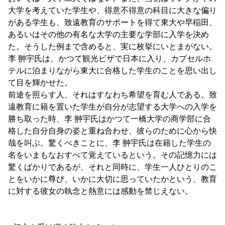
大学を考えていた学生や、得意不得意の科目に大きな偏り
がある学生も、致遠教育のサポートを得て東大や早稲田、
あるいはその他の有名な大学の主要な学部に入学を決め
た。そうした例まで含めると、実に枚挙にいとまがない。
李 翀宇氏は、かつて観光ビザで日本に入り、カプセルホ
テルに泊まりながら東大に合格した学生のことを思い出し
て目を輝かせた。
前途を照らす人、それはすなわち希望を育む人である。致
遠教育に籍を置いた学生が自分が志望する大学への入学を
勝ち取った時、李 翀宇氏はかつて一橋大学の商学部に合
格した自分自身の姿と重ね合わせ、彼らのために心から快
哉を叫ぶ。驚くべきことに、李 翀宇氏は在籍した学生の
名をいまもなおすべて覚えているという。その記憶力には
驚くばかりであるが、それと同時に、学生一人ひとりのこ
とをいかに尊び、いかに大切に思っていたかという、教育
に対する彼女の執念と熱意には感動を禁じえない。