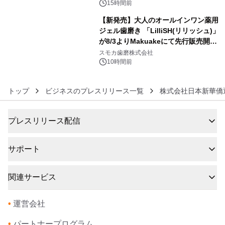
15時間前
【新発売】大人のオールインワン薬用
ジェル歯磨き 「LilliSH(リリッシュ)」
が8/3よりMakuakeにて先行販売開
6
始！
スモカ歯磨株式会社
10時間前
トップ
ビジネスのプレスリリース一覧
株式会社日本新華僑
プレスリリース配信
サポート
関連サービス
•
運営会社
•
パートナープログラム