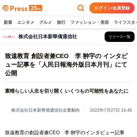
ログイン/会員登録
新着
エンタメ
グルメ
旅行
ファッション・美容
ライフスタ
株式会社日本新華僑通信社
リリース一覧
致遠教育 創設者兼CEO 李 翀宇の インタビ
ュー記事を「人民日報海外版日本月刊」にて
公開
素晴らしい人生を切り開く いくつもの可能性をあなたに
株式会社日本新華僑通信社
企業動向
2023年7月27日 15:45
致遠教育の創設者兼CEO 李 翀宇のインタビュー記事