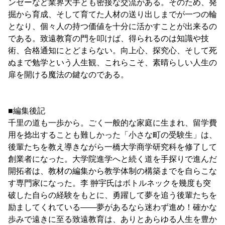
ンゼーなど業界大手とも密接な交流がある。そのため、発
掘から育成、そして育てた人材の送り出しまでが一つの輪
となり、個々人の持つ価値を十分に活かすことが出来るの
である。致遠教育の門を叩けば、得られるのは知識や技
術、合格通知にとどまらない。向上心、探究心、そして死
ぬまで勉学という人生観、これらこそ、素晴らしい人生の
扉を開ける魔法の鍵なのである。
■編集後記
千里の道も一歩から。ごく一般的な家庭に生まれ、留学費
用を捻出することも難しかった「小さな町の受験生」は、
後輩たちを教え導きながら一橋大学商学研究科を修了して
創業者になった。大学院進学へと続く道を手探りで進んだ
開拓者は、教材の編集から教学体制の構築までを自らこな
す専門家になった。李 翀宇氏はボトルネックを幾度も突
破した自らの経験をもとに、勇躍して夢を追う後輩たちを
励ましてくれている――夢があるなら迷わず進め！確かな
歩みで遠きに至る致遠教育は、ありとあらゆる人生を豊か