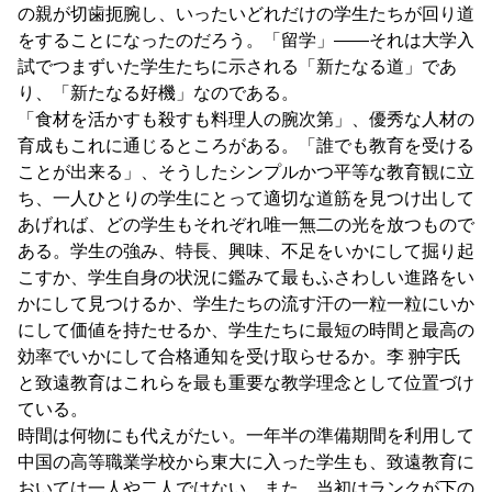
の親が切歯扼腕し、いったいどれだけの学生たちが回り道
をすることになったのだろう。「留学」――それは大学入
試でつまずいた学生たちに示される「新たなる道」であ
り、「新たなる好機」なのである。
「食材を活かすも殺すも料理人の腕次第」、優秀な人材の
育成もこれに通じるところがある。「誰でも教育を受ける
ことが出来る」、そうしたシンプルかつ平等な教育観に立
ち、一人ひとりの学生にとって適切な道筋を見つけ出して
あげれば、どの学生もそれぞれ唯一無二の光を放つもので
ある。学生の強み、特長、興味、不足をいかにして掘り起
こすか、学生自身の状況に鑑みて最もふさわしい進路をい
かにして見つけるか、学生たちの流す汗の一粒一粒にいか
にして価値を持たせるか、学生たちに最短の時間と最高の
効率でいかにして合格通知を受け取らせるか。李 翀宇氏
と致遠教育はこれらを最も重要な教学理念として位置づけ
ている。
時間は何物にも代えがたい。一年半の準備期間を利用して
中国の高等職業学校から東大に入った学生も、致遠教育に
おいては一人や二人ではない。また、当初はランクが下の