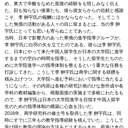
め、東大で辛酸をなめた面接の経験をも惜しみなく伝え
た。顔も知らない後輩たち、彼ら彼女らからの信頼と感謝
こそ、李 翀宇氏の報酬にほかならなかった。そしてこう
した無償の活動がある人々の目に留まるとは、当の李 翀
宇氏にとっても思いも寄らぬことであった。
当時、日本で影響力のあった華僑の進学指導グループが、
李 翀宇氏に白羽の矢を立てたのである。彼らは李 翀宇氏
に、日本にやって来た中国人留学生が日本の大学院に進学
するまでの空白の時間を指導し、そうした留学生たちのた
めに大学院進学への指導体制を整えるという重大な任務を
打診してきた。こうして李 翀宇氏は商学に関する研鑽を
積み上げつつ、大学院へ進む予科において指導に当たるよ
うになった。その内容は各種の研究計画のひな形作成や各
学科の教材編集から、模擬面接の実施まで多岐にわたるも
ので、李 翀宇氏は日本の大学院進学を目指す中国人留学
生のための指導体制の構築に心血を注いだ。
2016年、商学研究科の修士号を取得した李 翀宇氏は、同
時にすでに三年もの教学指導経験を積んでいた。こうして
学び得た教学の理論や方法をどうするべきか、前途は水の