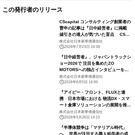
この発行者のリリース
CScapital コンサルティング創業者の
曹申の記事は『日中経営者』に掲載
値引きの達人が気づいた盲点 CS
DMIメソッドが導いたトップセールス
株式会社日本新華僑通信社
の再生
2026年7月23日 10:30
『日中経営者』、ジャパントラックシ
ョー2026で 注目を集めたZO
MOTORSへの独占インタビューを公
開 商用EVの日本市場開拓の軌跡に
株式会社日本新華僑通信社
迫る
2026年6月5日 16:00
『アイピー・フロント、FLUXと連
携 日本市場における 物流DX・スマ
ート倉庫ソリューションの展開を推
進』を 『日中経営者』にて公開
株式会社日本新華僑通信社
2026年5月26日 14:15
『半導体競争は「マテリアル時代」
へ 世界が注目する華人科学者の成