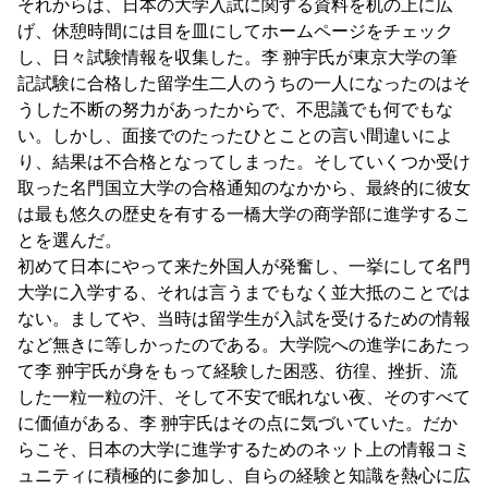
それからは、日本の大学入試に関する資料を机の上に広
げ、休憩時間には目を皿にしてホームページをチェック
し、日々試験情報を収集した。李 翀宇氏が東京大学の筆
記試験に合格した留学生二人のうちの一人になったのはそ
うした不断の努力があったからで、不思議でも何でもな
い。しかし、面接でのたったひとことの言い間違いによ
り、結果は不合格となってしまった。そしていくつか受け
取った名門国立大学の合格通知のなかから、最終的に彼女
は最も悠久の歴史を有する一橋大学の商学部に進学するこ
とを選んだ。
初めて日本にやって来た外国人が発奮し、一挙にして名門
大学に入学する、それは言うまでもなく並大抵のことでは
ない。ましてや、当時は留学生が入試を受けるための情報
など無きに等しかったのである。大学院への進学にあたっ
て李 翀宇氏が身をもって経験した困惑、彷徨、挫折、流
した一粒一粒の汗、そして不安で眠れない夜、そのすべて
に価値がある、李 翀宇氏はその点に気づいていた。だか
らこそ、日本の大学に進学するためのネット上の情報コミ
ュニティに積極的に参加し、自らの経験と知識を熱心に広