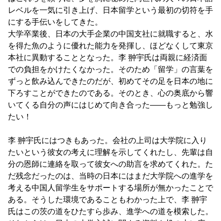
レベルを一気に引き上げ、日本留学という最初の切符を手
にする手伝いをしてきた。
大学卒業後、日本の大手企業の中国支社に就職すると、水
を得た魚のように優れた能力を発揮し、ほどなくして東京
本社に異動することとなった。李 翀宇氏は両親に経済面
での負担をかけたくなかった。そのため「留学」の言葉を
ずっと飲み込んできたのだが、初めてその足を日本の地に
下ろすことができたのである。そのとき、心の奥底から響
いてくる自分の声にはじめて向き合った――もっと勉強し
たい！
李 翀宇氏にはつきもあった。会社の上司は大学院に入り
たいという彼女の考えに理解を示してくれたし、先輩は自
分の恩師に連絡を取って彼女への助言を求めてくれた。た
だ残念だったのは、当時の日本にはまだ大学院への進学を
考える中国人留学生をサポートする場所が無かったことで
ある。そうした環境であることもわかった上で、李 翀宇
氏はこの茨の道をひたすら歩み、進学への道を模索した。