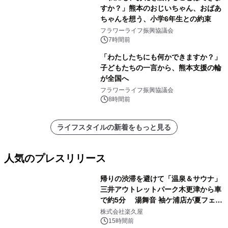
すか？」熊本のおじいちゃん、おばあ
ちゃんを想う、小学6年生との約束
フラワーライフ振興協議会
7時間前
「わたしたちにも何かできますか？」
子どもたちの一言から、熊本支援の輪
が全国へ
フラワーライフ振興協議会
8時間前
ライフスタイルの新着をもっと見る
人気のプレスリリース
帰りの渋滞を避けて「温泉＆サウナ」
三井アウトレットパーク木更津から車
で約5分 湯舞音 袖ケ浦店が夏フェア
1
メニューを提供
株式会社楽久屋
15時間前