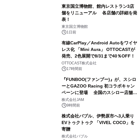
東京国立博物館、館内レストラン3店
舗をリニューアル 各店舗の詳細を発
表！
2
東京国立博物館
1日前
有線CarPlay／Android Autoをワイヤ
レス化 「Mini Aura」 OTTOCASTが
発売、2色展開で8/31まで40％OFF！
3
OTTOCAST株式会社
17時間前
『FUNBOO(ファンブー)』が、スシロ
ーとGAZOO Racing 初コラボキャン
ペーンに登場 全国のスシロー店舗で
4
GR 4車種の FUNBOO(ミニカー)付き
株式会社JAM
メニューが展開されます
9時間前
株式会社バブル、伊勢原市へ3人乗り
EVトゥクトゥク 「VIVEL COCO」を
寄贈
5
株式会社バブル