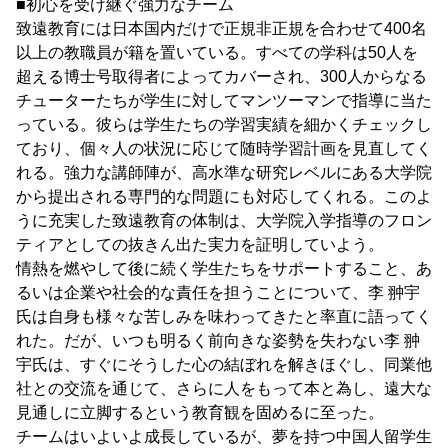
■初心を受け継ぐ強力なチーム
致遠教育には日本国内だけで正規非正規を合わせて400名
以上の教職員が籍を置いている。すべての学科は50人を
超える博士号取得者によってカバーされ、300人からなる
チューターたちが学生に対してマンツーマンで指導に当た
っている。彼らは学生たちの学習実績を細かくチェックし
ており、個々人の状況に応じて随時学習計画を見直してく
れる。強力な講師陣が、高水準な研究レベルにある大学院
から提出される専門的な問題にも対応してくれる。このよ
うに充実した致遠教育の体制は、大学院入学指導のフロン
ティアとしての抜きん出た実力を証明していよう。
情熱を燃やして後に続く学生たちをサポートすること、あ
るいは企業や社会的な責任を担うことについて、李 翀宇
氏は自身も様々な苦しみを味わってきたと率直に語ってく
れた。だが、いつも明るく前向きな姿勢を失わない李 翀
宇氏は、すぐにそうした心の結ぼれを解きほぐし、同業他
社との交流を通じて、さらに人をもって本と為し、遠大な
見通しに立脚するという教育観を固めるに至った。
チームはいよいよ成長しているが、夢を持つ中国人留学生