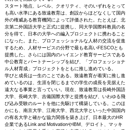
スタート地点、レベル、クオリティ、そのいずれをとって
も高い水準にある致遠教育は、創設からほどなくして国内
外の権威ある教育機関によって評価された。たとえば、北
京第二外国語大学と正式に提携し、同大学国際科教員の名
分を得て、日本の大学への編入プロジェクトに携わること
になった。また、プロフェッショナルな人材の交流を促進
するため、人材サービスの分野で最も名高いFESCOとも
提携した。さらには国内のハイエンド教育サービスである
中公教育とパートナーシップを結び、「プロフェッショナ
ル人材育成」プロジェクトをともに推し進めている。
学びと成長は一生のことである。致遠教育が着実に推し進
めているのは、生涯を閉じるまでの学生の成長を見据えた
遠大なる事業と言っていい。現在、致遠教育は長崎外国語
大学、長崎大学、吉備国際大学と提携を結び、いわゆる飛
び込み受験のルートを他に先駆けて構築している。このほ
かにも、南京大学、江南大学、西北大学といった中国国内
の有名大学と確かな協力関係を築き上げ、日本最大のHR
企業であるLink and MotivationやIBM、デロイト、マッキ