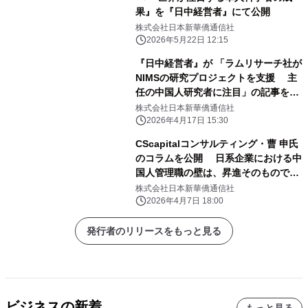
果』を『日中経営者』にて公開
株式会社日本新華僑通信社
2026年5月22日 12:15
『日中経営者』が 「ラムリサーチ社が
NIMSの研究プロジェクトを支援 主
任の中国人研究者に注目」の記事を公
開
株式会社日本新華僑通信社
2026年4月17日 15:30
CScapitalコンサルティング・曹 申氏
のコラムを公開 日系企業における中
国人管理職の壁は、昇進そのものでは
なく、 昇進後に求められる優先順位の
株式会社日本新華僑通信社
再構築にある
2026年4月7日 18:00
発行者のリリースをもっと見る
ビジネスの新着