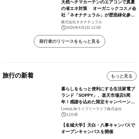
天然ヘチマカーテンのエアコンで真夏
の省エネ対策 オーガニックコスメ会
社「ネオナチュラル」が壁面緑化参加
者を募集
株式会社ネオナチュラル
2026年4月2日 12:00
発行者のリリースをもっと見る
旅行の新着
もっと見る
暮らしをもっと便利にする生活家電ブ
ランド「SOPPY」、楽天市場店5周
年！感謝を込めた限定キャンペーンを
8月10日より開催
LivelyLifeライブリーライフ株式会社
11分前
【名城大学】天白・八事キャンパスで
オープンキャンパスを開催