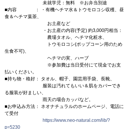
未就学児：無料 ※お弁当別途
■内容 ： ・有機ヘチマ水＆トウモロコシ収穫、昼
食＆ヘチマ葉茶、
お土産など
・お土産の内容(予定) 約3,000円相当：
農場タオル、ヘチマ化粧水、
トウモロコシ(ポップコーン用のため
生食不可)、
ヘチマの実、ハーブ
※参加費は当日受付にて現金でお支
払いください。
■持ち物・格好： タオル、帽子、園芸用手袋、長靴、
服装は汚れてもいい＆肌をカバーでき
る服装が好ましい、
雨天の場合カッパなど。
■お申込み方法： ネオナチュラルのホームページ、電話に
て受付
https://www.neo-natural.com/lib/?
p=5230