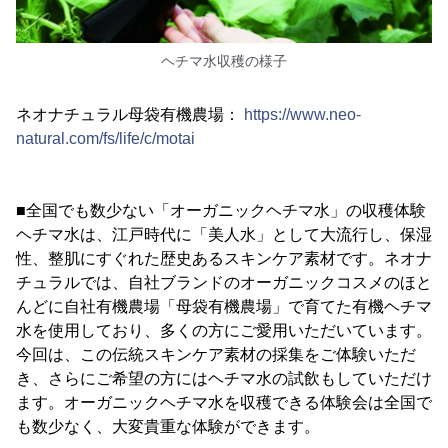
ヘチマ水収穫の様子
ネオナチュラル母袋有機農場：
https://www.neo-
natural.com/fs/life/c/motai
■全国でも数少ない「オーガニックヘチマ水」の収穫体験
ヘチマ水は、江戸時代に「美人水」として大流行し、保湿
性、整肌にすぐれた歴史あるスキンケア素材です。ネオナ
チュラルでは、自社ブランドのオーガニックコスメのほと
んどに自社有機農場「母袋有機農場」で育てた有機ヘチマ
水を使用しており、多くの方にご愛用いただいています。
今回は、この伝統スキンケア素材の採集をご体験いただ
き、さらにご希望の方にはヘチマ水の試飲もしていただけ
ます。オーガニックヘチマ水を収穫できる体験会は全国で
も数少なく、大変貴重な体験ができます。