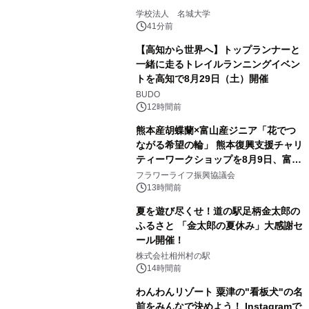
学校法人 名城大学
41分前
【高知から世界へ】トップランナーと
一緒に走るトレイルランニングイベン
トを高知で8月29日（土）開催
BUDO
12時間前
熊本産胡蝶蘭×富山産ジニア「花でつ
ながる希望の輪」 熊本復興支援チャリ
ティーワークショップを8月9日、富
山・射水で開催
フラワーライフ振興協議会
13時間前
夏を遊び尽くせ！道の駅足柄金太郎の
ふるさと 「金太郎の夏休み」大感謝セ
ール開催！
株式会社相州村の駅
14時間前
わんわんリゾート 粟津の"看板犬"の名
前をみんなで決めよう！ Instagramで