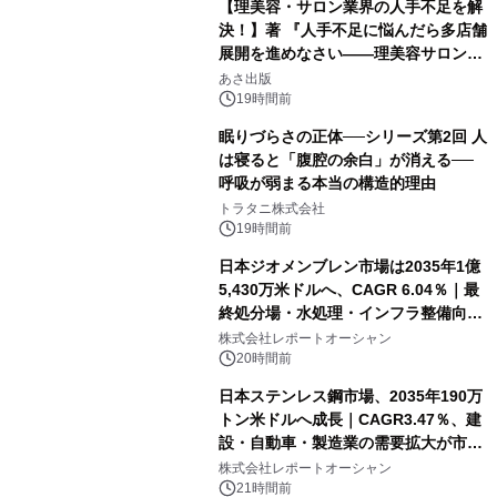
【理美容・サロン業界の人手不足を解
決！】著 『人手不足に悩んだら多店舗
展開を進めなさい――理美容サロン
「多店舗展開」の教科書』2026年8月
あさ出版
24日（月）発売
19時間前
眠りづらさの正体──シリーズ第2回 人
は寝ると「腹腔の余白」が消える──
呼吸が弱まる本当の構造的理由
トラタニ株式会社
19時間前
日本ジオメンブレン市場は2035年1億
5,430万米ドルへ、CAGR 6.04％｜最
終処分場・水処理・インフラ整備向け
需要拡大
株式会社レポートオーシャン
20時間前
日本ステンレス鋼市場、2035年190万
トン米ドルへ成長｜CAGR3.47％、建
設・自動車・製造業の需要拡大が市場
を牽引
株式会社レポートオーシャン
21時間前