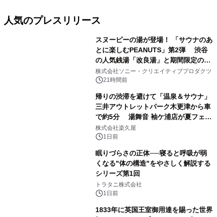
人気のプレスリリース
スヌーピーの湯が登場！ 「サウナのあ
とに楽しむPEANUTS」第2弾 渋谷
の人気銭湯「改良湯」と期間限定のコ
1
ラボレーション サウナイキタイコラ
株式会社ソニー・クリエイティブプロダクツ
ボグッズも発売決定！
21時間前
帰りの渋滞を避けて「温泉＆サウナ」
三井アウトレットパーク木更津から車
で約5分 湯舞音 袖ケ浦店が夏フェア
2
メニューを提供
株式会社楽久屋
1日前
眠りづらさの正体──寝ると呼吸が弱
くなる"体の構造"をやさしく解説する
シリーズ第1回
3
トラタニ株式会社
1日前
1833年に英国王室御用達を賜った世界