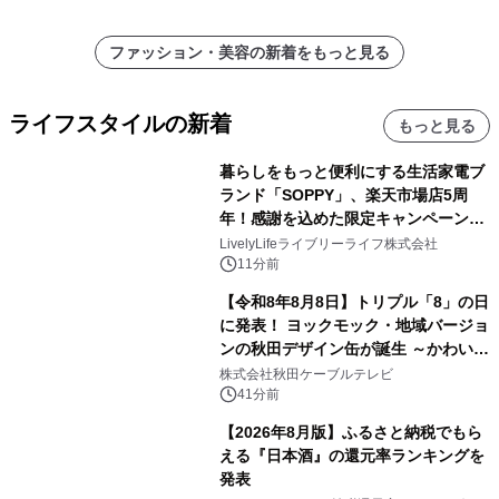
ファッション・美容の新着をもっと見る
ライフスタイルの新着
もっと見る
暮らしをもっと便利にする生活家電ブ
ランド「SOPPY」、楽天市場店5周
年！感謝を込めた限定キャンペーンを
8月10日より開催
LivelyLifeライブリーライフ株式会社
11分前
【令和8年8月8日】トリプル「8」の日
に発表！ ヨックモック・地域バージョ
ンの秋田デザイン缶が誕生 ～かわいい
秋田犬の子犬と秋田の四季と名所を巡
株式会社秋田ケーブルテレビ
るパッケージ～ 9月1日(火)秋田県内で
41分前
販売開始
【2026年8月版】ふるさと納税でもら
える『日本酒』の還元率ランキングを
発表