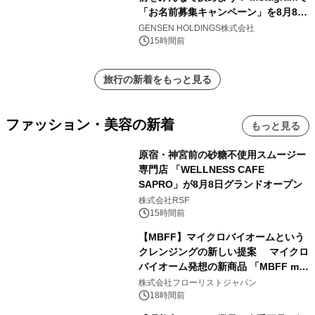
「お名前募集キャンペーン」を8月8日
(土)より開催
GENSEN HOLDINGS株式会社
15時間前
旅行の新着をもっと見る
ファッション・美容の新着
もっと見る
原宿・神宮前の砂糖不使用スムージー
専門店 「WELLNESS CAFE
SAPRO」が8月8日グランドオープン
株式会社RSF
15時間前
【MBFF】マイクロバイオームという
クレンジングの新しい提案 マイクロ
バイオーム発想の新商品 「MBFF mb
クレンジングPRO」を2026年8月6日
株式会社フローリストジャパン
発売
18時間前