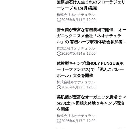
無添加石けん生まれのフローラジェリ
ーソープ 6/15(月)発売
株式会社ネオナチュラル
2026年6月11日 12:00
善玉菌が豊富な有機農場で開催 オー
ガニックコスメ会社「ネオナチュラ
ル」の 有機ハーブ収穫体験会参加者募
集
株式会社ネオナチュラル
2026年5月14日 12:00
体験型キャンプ場HOLY FUNGUS(ホ
ーリーファンガス)で 「泥んこバレー
ボール」大会を開催
株式会社ネオナチュラル
2026年4月22日 12:00
美肌菌が豊富なオーガニック農場で ＜
5/23(土)＞田植え体験＆キャンプ宿泊
を開催
株式会社ネオナチュラル
2026年4月17日 12:00