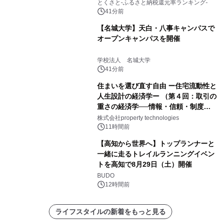
とくさと-ふるさと納税還元率ランキング-
41分前
【名城大学】天白・八事キャンパスで
オープンキャンパスを開催
学校法人 名城大学
41分前
住まいを選び直す自由 ー住宅流動性と
人生設計の経済学ー （第４回：取引の
重さの経済学──情報・信頼・制度を
PropTechはどう組み替えるか）｜
株式会社property technologies
PropTech-Lab
11時間前
【高知から世界へ】トップランナーと
一緒に走るトレイルランニングイベン
トを高知で8月29日（土）開催
BUDO
12時間前
ライフスタイルの新着をもっと見る