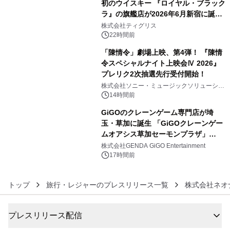
初のウイスキー 『ロイヤル・ブラック
ラ』の旗艦店が2026年6月新宿に誕
4
生 バカルディ ジャパンと連携した
株式会社ティグリス
没入型バー「BAR Arca」
22時間前
「陳情令」劇場上映、第4弾！ 『陳情
令スペシャルナイト上映会Ⅳ 2026』
プレリク2次抽選先行受付開始！
5
株式会社ソニー・ミュージックソリューショ
ンズ
14時間前
GiGOのクレーンゲーム専門店が埼
玉・草加に誕生 「GiGOクレーンゲー
ムオアシス草加セーモンプラザ」
6
2026年8月7日(金)10時グランドオープ
株式会社GENDA GiGO Entertainment
ン
17時間前
トップ
旅行・レジャーのプレスリリース一覧
株式会社ネオ
プレスリリース配信