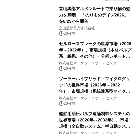
立山黒部アルペンルートで乗り物の魅
力を満喫 「のりものデイズ2026」
を8/29から開催
立山黒部貫光株式会社
26分前
セルロースフレークの世界市場（2026
年～2032年）、市場規模（木材パルプ
系、綿系、その他）・分析レポートを
発表
株式会社マーケットリサーチセンター
26分前
ソーラーハイブリッド・マイクログリ
ッドの世界市場（2026年～2032
年）、市場規模（系統連系型マイクロ
グリッド、独立型マイクログリッ
株式会社マーケットリサーチセンター
ド）・分析レポートを発表
26分前
船舶用油圧バルブ遠隔制御システムの
世界市場（2026年～2032年）、市場
規模（全自動システム、半自動システ
ム）・分析レポートを発表
株式会社マーケットリサーチセンター