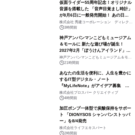
仮面ライダー55周年記念！オリジナル
音源を搭載した 「音声目覚まし時計」
が8月6日に一般発売開始！ あの日の
2
大興奮が今甦る
株式会社 秀建コーポレーション ディレクト
アートギャラリー
3時間前
神戸アンパンマンこどもミュージアム
＆モールに 新たな遊び場が誕生！
2027年2月「ぼうけんアイランド」が
3
オープン
神戸アンパンマンこどもミュージアム＆モー
ル
21時間前
あなたの生活を便利に、人生を豊かに
するIT型デジタル・ノート
『MyLifeNote』がアイデア募集 優
4
秀賞100名に1年間無償試用
株式会社プロスパー クリエイティブ
4時間前
加圧ポンプ一体型で炭酸保持をサポー
ト 「DIONYSOS シャンパンストッパ
ー」を8/4発売
5
株式会社ライフエキスパート
2時間前