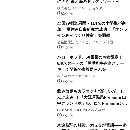
にさき 森と海のドッグリゾート～
株式会社リロバケーションズ
26分前
全国39都道府県・114名の小学生が参
加 夏休み自由研究大成功！「オンラ
インみそづくり教室」を開催
公益財団法人ノエビアグリーン財団
41分前
ハローキッド、50回目のお盆限定！
8/8スタートの「黒毛和牛赤身ステー
キ」で至福の家族団らんを
株式会社バーガーキッド
56分前
飲み放題もカラオケも”楽しいが、ぜ
んぶ込み”！『大江戸温泉Premium 山
中グランドホテル』にてPremiumシリ
ーズ初のオールインクルーシブ導入
GENSEN HOLDINGS株式会社
56分前
水道修理の相談、95.2％が電話―― 約