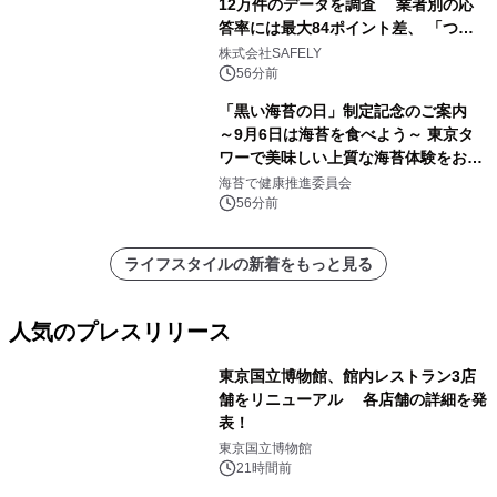
12万件のデータを調査 業者別の応
答率には最大84ポイント差、 「つな
がりやすさ」も選定基準に
株式会社SAFELY
56分前
「黒い海苔の日」制定記念のご案内
～9月6日は海苔を食べよう～ 東京タ
ワーで美味しい上質な海苔体験をお届
けします！
海苔で健康推進委員会
56分前
ライフスタイルの新着をもっと見る
人気のプレスリリース
東京国立博物館、館内レストラン3店
舗をリニューアル 各店舗の詳細を発
表！
1
東京国立博物館
21時間前