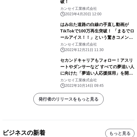
破！
カンセイ工業株式会社
2023年4月20日 12:00
はみ出た道路の白線の手直し動画が
TikTokで100万再生突破！ 「まるでロ
ールアイス！！」という驚きコメント
も！
カンセイ工業株式会社
2022年12月21日 11:30
セカンドキャリアもフォロー！アスリ
ートやダンサーなど すべての夢追い人
に向けた「夢追い人応援採用」を開
始 ～夢を諦めずに働きたい方に最適
カンセイ工業株式会社
な環境を～
2022年10月14日 09:45
発行者のリリースをもっと見る
ビジネスの新着
もっと見る