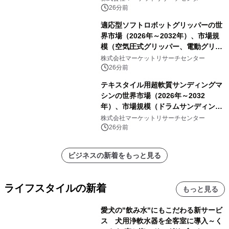
26分前
適応型ソフトロボットグリッパーの世
界市場（2026年～2032年）、市場規
模（空気圧式グリッパー、電動グリッ
パー）・分析レポートを発表
株式会社マーケットリサーチセンター
26分前
テキスタイル用超軟質サンディングマ
シンの世界市場（2026年～2032
年）、市場規模（ドラムサンディング
マシン、ジェットサンディングマシ
株式会社マーケットリサーチセンター
ン、ローラーサンディングマシン、そ
26分前
の他）・分析レポートを発表
ビジネスの新着をもっと見る
ライフスタイルの新着
もっと見る
愛犬の"飲み水"にもこだわる新サービ
ス 犬用浄軟水器を全客室に導入～く