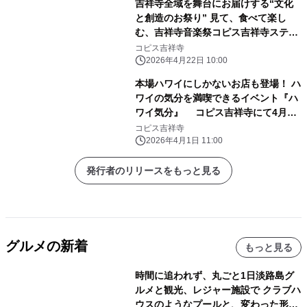
吉祥寺全域を舞台にお届けする“文化
と創造のお祭り” 見て、食べて楽し
む、吉祥寺音楽祭コピス吉祥寺ステー
ジを 5月3日(日)～5月5日(火・祝)の3
コピス吉祥寺
日間開催！
2026年4月22日 10:00
本場ハワイにしかないお店も登場！ ハ
ワイの気分を満喫できるイベント『ハ
ワイ気分』 コピス吉祥寺にて4月25
日(土)～4月26日(日)に初開催！
コピス吉祥寺
2026年4月1日 11:00
発行者のリリースをもっと見る
グルメの新着
もっと見る
時間に追われず、丸ごと1日淡路島グ
ルメと観光、レジャー施設で クラブハ
ウスのようなプールと、変わった形の