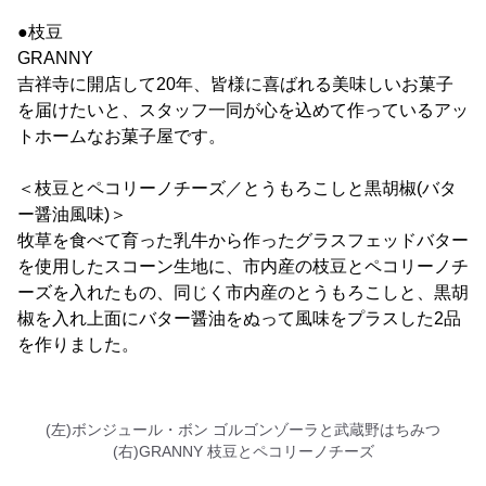
●枝豆
GRANNY
吉祥寺に開店して20年、皆様に喜ばれる美味しいお菓子
を届けたいと、スタッフ一同が心を込めて作っているアッ
トホームなお菓子屋です。
＜枝豆とペコリーノチーズ／とうもろこしと黒胡椒(バタ
ー醤油風味)＞
牧草を食べて育った乳牛から作ったグラスフェッドバター
を使用したスコーン生地に、市内産の枝豆とペコリーノチ
ーズを入れたもの、同じく市内産のとうもろこしと、黒胡
椒を入れ上面にバター醤油をぬって風味をプラスした2品
を作りました。
(左)ボンジュール・ボン ゴルゴンゾーラと武蔵野はちみつ
(右)GRANNY 枝豆とペコリーノチーズ