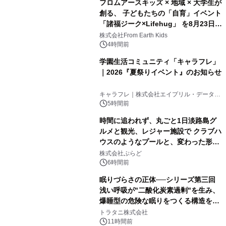
フロムアースキッズ × 地域 × 大学生が
創る、 子どもたちの「自育」イベント
「諸福ジーク×Lifehug」 を8月23日
(日)開催
株式会社From Earth Kids
4時間前
学園生活コミュニティ「キャラフレ」
｜2026『夏祭りイベント』のお知らせ
キャラフレ｜株式会社エイプリル・データ・
デザインズ
5時間前
時間に追われず、丸ごと1日淡路島グ
ルメと観光、レジャー施設で クラブハ
ウスのようなプールと、変わった形の
サウナも 「THE BOXY AWAJI」のお
株式会社ぷらど
得な素泊まり連泊プランで
6時間前
眠りづらさの正体──シリーズ第三回
浅い呼吸が"二酸化炭素過剰"を生み、
爆睡型の危険な眠りをつくる構造を解
説
トラタニ株式会社
11時間前