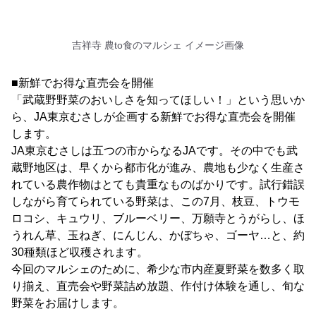
吉祥寺 農to食のマルシェ イメージ画像
■新鮮でお得な直売会を開催
「武蔵野野菜のおいしさを知ってほしい！」という思いか
ら、JA東京むさしが企画する新鮮でお得な直売会を開催
します。
JA東京むさしは五つの市からなるJAです。その中でも武
蔵野地区は、早くから都市化が進み、農地も少なく生産さ
れている農作物はとても貴重なものばかりです。試行錯誤
しながら育てられている野菜は、この7月、枝豆、トウモ
ロコシ、キュウリ、ブルーベリー、万願寺とうがらし、ほ
うれん草、玉ねぎ、にんじん、かぼちゃ、ゴーヤ…と、約
30種類ほど収穫されます。
今回のマルシェのために、希少な市内産夏野菜を数多く取
り揃え、直売会や野菜詰め放題、作付け体験を通し、旬な
野菜をお届けします。