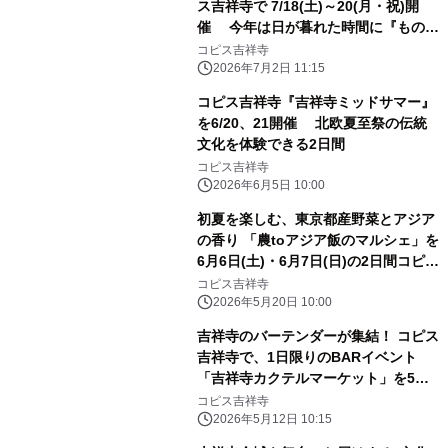
ス吉祥寺で 7/18(土)～20(月・祝)開
催 今年は日が暮れた時間に『ものの
けきぶん』を楽しもう
コピス吉祥寺
2026年7月2日 11:15
コピス吉祥寺『吉祥寺ミッドサマー』
を6/20、21開催 北欧夏至祭の伝統
文化を体験できる2日間
コピス吉祥寺
2026年6月5日 10:00
初夏を楽しむ、東京都産野菜とアジア
の香り 「農toアジア飯のマルシェ」を
6月6日(土)・6月7日(日)の2日間コピス
吉祥寺で開催！
コピス吉祥寺
2026年5月20日 10:00
吉祥寺のバーテンダーが集結！ コピス
吉祥寺で、1日限りのBARイベント
「吉祥寺カクテルマーケット」を5月
24日(日)に開催！
コピス吉祥寺
2026年5月12日 10:15