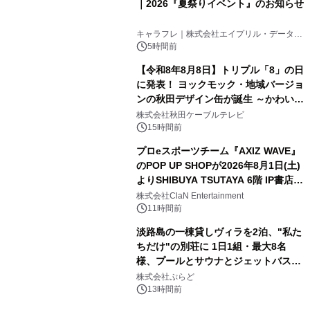
｜2026『夏祭りイベント』のお知らせ
3
キャラフレ｜株式会社エイプリル・データ・
デザインズ
5時間前
【令和8年8月8日】トリプル「8」の日
に発表！ ヨックモック・地域バージョ
ンの秋田デザイン缶が誕生 ～かわいい
4
秋田犬の子犬と秋田の四季と名所を巡
株式会社秋田ケーブルテレビ
るパッケージ～ 9月1日(火)秋田県内で
15時間前
販売開始
プロeスポーツチーム『AXIZ WAVE』
のPOP UP SHOPが2026年8月1日(土)
よりSHIBUYA TSUTAYA 6階 IP書店で
5
開催決定！！
株式会社ClaN Entertainment
11時間前
淡路島の一棟貸しヴィラを2泊、"私た
ちだけ"の別荘に 1日1組・最大8名
様、プールとサウナとジェットバス付
6
きで Villa Mon Temps AWAJIの連泊
株式会社ぷらど
素泊りプラン
13時間前