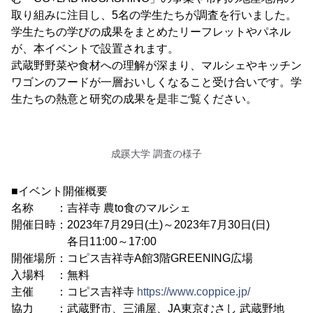
取り組みに注目し、5名の学生たちが調査を行いました。
学生たちの学びの成果をまとめたリーフレットやパネル
が、本イベントで設置されます。
武蔵野野菜や食材への理解が深まり、マルシェやキッチン
ワゴンのフードが一層おいしくなること受け合いです。学
生たちの熱意と研究の成果を是非ご覧ください。
成蹊大学 調査の様子
■イベント開催概要
名称 ：吉祥寺 農to食のマルシェ
開催日時：2023年7月29日(土)～2023年7月30日(日)
各日11:00～17:00
開催場所：コピス吉祥寺A館3階GREENING広場
入場料 ：無料
主催 ：コピス吉祥寺
https://www.coppice.jp/
協力 ：武蔵野市、三浦屋、JA東京むさし 武蔵野地