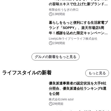
の旨味エキスで仕上げた新ブランド
「井口の誉」誕生
有限会社うなぎの井口
13時間前
暮らしをもっと便利にする生活家電ブ
ランド「SOPPY」、楽天市場店5周
年！感謝を込めた限定キャンペーンを
8月10日より開催
LivelyLifeライブリーライフ株式会社
15時間前
グルメの新着をもっと見る
ライフスタイルの新着
もっと見る
優良派遣事業者の認定状況を大手8社
分照合、優良派遣会社ランキング6選
を公開
株式会社cielo azul
2時間前