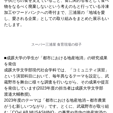
子供たちの食を支えていること、食に関わる者として食べ
物をなるべく廃棄しないという考えのもと行っている冷凍
加工やフードバンクへの寄付まで、三浦屋の「地域を愛
し、愛される企業」としての取り組みをまとめた展示もい
たします。
スーパー三浦屋 食育現場の様子
■成蹊大学の学生が「都市における地産地消」の研究成果
を発信
成蹊大学文学部現代社会学科では、「コミュニティ演習」
という演習科目において、毎年異なるテーマを設定し、武
蔵野市を舞台に様々な調査を行いながら、その成果や提言
を発信しています(2023年度の担当者は成蹊大学文学部
渡邉大輔教授)。
2023年度のテーマは「都市における地産地消～都市農業
がうむ新しいつながり」です。とくに、武蔵野市が取り組
む「CO+LAB MUSASHINO」の事業や市内の地産地消の