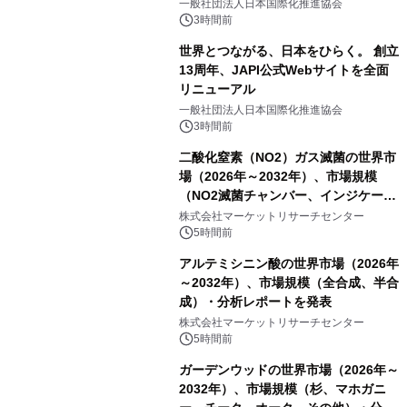
をリリース
一般社団法人日本国際化推進協会
3時間前
世界とつながる、日本をひらく。 創立
13周年、JAPI公式Webサイトを全面
リニューアル
一般社団法人日本国際化推進協会
3時間前
二酸化窒素（NO2）ガス滅菌の世界市
場（2026年～2032年）、市場規模
（NO2滅菌チャンバー、インジケータ
ーおよびモニタリングシステム、その
株式会社マーケットリサーチセンター
他）・分析レポートを発表
5時間前
アルテミシニン酸の世界市場（2026年
～2032年）、市場規模（全合成、半合
成）・分析レポートを発表
株式会社マーケットリサーチセンター
5時間前
ガーデンウッドの世界市場（2026年～
2032年）、市場規模（杉、マホガニ