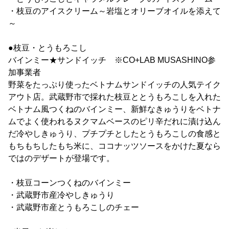
・枝豆のアイスクリーム～岩塩とオリーブオイルを添えて
～
●枝豆・とうもろこし
バインミー★サンドイッチ ※CO+LAB MUSASHINO参
加事業者
野菜をたっぷり使ったベトナムサンドイッチの人気テイク
アウト店。武蔵野市で採れた枝豆ととうもろこしを入れた
ベトナム風つくねのバインミー、新鮮なきゅうりをベトナ
ムでよく使われるヌクマムベースのピリ辛だれに漬け込ん
だ冷やしきゅうり、プチプチとしたとうもろこしの食感と
もちもちしたもち米に、ココナッツソースをかけた夏なら
ではのデザートが登場です。
・枝豆コーンつくねのバインミー
・武蔵野市産冷やしきゅうり
・武蔵野市産とうもろこしのチェー