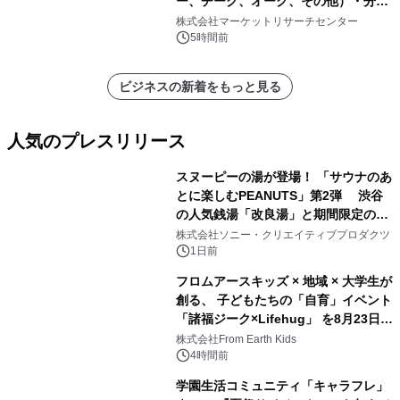
ー、チーク、オーク、その他）・分析
レポートを発表
株式会社マーケットリサーチセンター
5時間前
ビジネスの新着をもっと見る
人気のプレスリリース
スヌーピーの湯が登場！ 「サウナのあ
とに楽しむPEANUTS」第2弾 渋谷
の人気銭湯「改良湯」と期間限定のコ
1
ラボレーション サウナイキタイコラ
株式会社ソニー・クリエイティブプロダクツ
ボグッズも発売決定！
1日前
フロムアースキッズ × 地域 × 大学生が
創る、 子どもたちの「自育」イベント
「諸福ジーク×Lifehug」 を8月23日
2
(日)開催
株式会社From Earth Kids
4時間前
学園生活コミュニティ「キャラフレ」