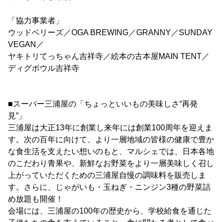
「協力事業者」
ウッドベリーズ／OGA BREWING／GRANNY／SUNDAY
VEGAN／
ヤキトリてっちゃん吉祥寺／絵本の古本屋MAIN TENT／
ディグボウル吉祥寺
■スーパー三浦屋の「ちょっといいもの美味しさ“再発
見”」
三浦屋は大正13年に創業し来年には創業100周年を迎えま
す。次の百年に向けて、より一層地域の皆様の健康で豊か
な食生活を支えたい想いのもと、マルシェでは、日本各地
のこだわり青果や、新鮮なお野菜をより一層美味しく召し
上がっていただくための三浦屋自慢の調味料を販売しま
す。さらに、じゃがいも・玉ねぎ・ニンジン3種の野菜詰
め放題も開催！
会場には、三浦屋の100年の歴史から、学校給食を通じた