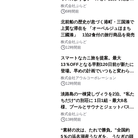
サウナも 「THE BOXY AWAJI」のお
株式会社ぷらど
得な素泊まり連泊プランで
6時間前
北前船の歴史が息づく港町・三国湊で
上質な滞在を 「オーベルジュほまち
三國湊」 1泊2食付の旅行商品を発売
株式会社ぷらど
12時間前
スマートなカニ旅を提案。最大
13％OFFとなる早割120日前が新たに
登場。早めの計画でいつもと変わらぬ
大人の冬旅を。ー夕日ヶ浦温泉「佳松
株式会社アウルコーポレーション
苑 別邸ふうか」ー
12時間前
淡路島の一棟貸しヴィラを2泊、"私た
ちだけ"の別荘に 1日1組・最大8名
様、プールとサウナとジェットバス付
きで Villa Mon Temps AWAJIの連泊
株式会社ぷらど
素泊りプラン
13時間前
“素材の次は、たれで勝負。”全国約
5％の浜名湖産うなぎを、 うなぎの頭