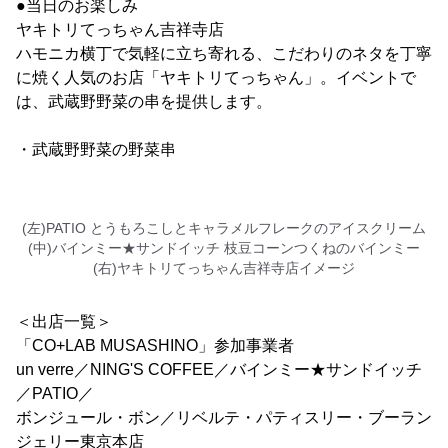
●当日のお楽しみ
ヤキトリてっちゃん吉祥寺店
ハモニカ横丁で気軽に立ち寄れる、こだわりのネタを丁寧
に焼く人気のお店「ヤキトリてっちゃん」。イベントで
は、武蔵野野菜の串を提供します。
・武蔵野野菜の野菜串
(左)PATIO とうもろこしとキャラメルフレークのアイスクリーム
(中)バインミー★サンドイッチ 枝豆コーンつくねのバインミー
(右)ヤキトリてっちゃん吉祥寺店イメージ
＜出店一覧＞
「CO+LAB MUSASHINO」参加事業者
un verre／NING'S COFFEE／バインミー★サンドイッチ
／PATIO／
ボンジュール・ボン／リベルテ・パティスリー・ブーラン
ジェリー東京本店