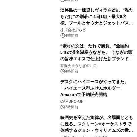
ラムや、「TR-808」を愛する伝説的
淡路島の一棟貸しヴィラを2泊、"私た
アーティストを フィーチャーしたアニ
ちだけ"の別荘に 1日1組・最大8名
メーションを公開～
様、プールとサウナとジェットバス付
3
きで Villa Mon Temps AWAJIの連泊
株式会社ぷらど
素泊りプラン
4時間前
“素材の次は、たれで勝負。”全国約
5％の浜名湖産うなぎを、 うなぎの頭
の旨味エキスで仕上げた新ブランド
4
「井口の誉」誕生
有限会社うなぎの井口
4時間前
デスクにハイエースがやってきた。
「ハイエース型ふせんホルダー」
Amazonで予約販売開始
5
CAMSHOP.JP
3時間前
映画史を変えた旋律が、名場面ととも
に甦る。スクリーン×オーケストラで
体感するジョン・ウィリアムズの世
6
界。ジョン・ウィリアムズ：シネマ・