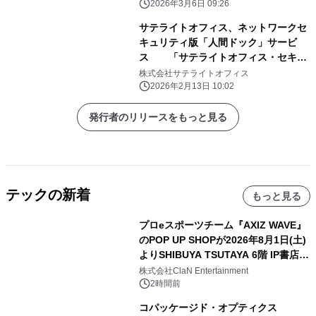
速・向上、監査対応の効率化とコスト
2026年3月6日 09:26
削減を同時に実現
サテライトオフィス、ネットワークセ
キュリティ版「人間ドック」サービ
ス 「サテライトオフィス・セキュ
ア・レントゲン」の提供を開始 ～フ
株式会社サテライトオフィス
ルパケットキャプチャとAI分析によ
2026年2月13日 10:02
り、既存防御では見逃されがちな「内
部脅威」や「未知の脅威」を可視化～
発行者のリリースをもっと見る
テックの新着
もっと見る
プロeスポーツチーム『AXIZ WAVE』
のPOP UP SHOPが2026年8月1日(土)
よりSHIBUYA TSUTAYA 6階 IP書店で
開催決定！！
株式会社ClaN Entertainment
2時間前
コパッケージド・オプティクス