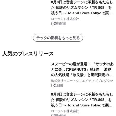
8月8日は音楽シーンに革新をもたらし
た 伝説のリズムマシン「TR-808」を
祝う日 ～Roland Store Tokyoで実機
を展示しての 記念キャンペーンを開
ローランド株式会社
催 英国ラジオ「NTS」の 特別プログ
5時間前
ラムや、「TR-808」を愛する伝説的
アーティストを フィーチャーしたアニ
テックの新着をもっと見る
メーションを公開～
人気のプレスリリース
スヌーピーの湯が登場！ 「サウナのあ
とに楽しむPEANUTS」第2弾 渋谷
の人気銭湯「改良湯」と期間限定のコ
1
ラボレーション サウナイキタイコラ
株式会社ソニー・クリエイティブプロダクツ
ボグッズも発売決定！
1日前
8月8日は音楽シーンに革新をもたらし
た 伝説のリズムマシン「TR-808」を
祝う日 ～Roland Store Tokyoで実機
2
を展示しての 記念キャンペーンを開
ローランド株式会社
催 英国ラジオ「NTS」の 特別プログ
5時間前