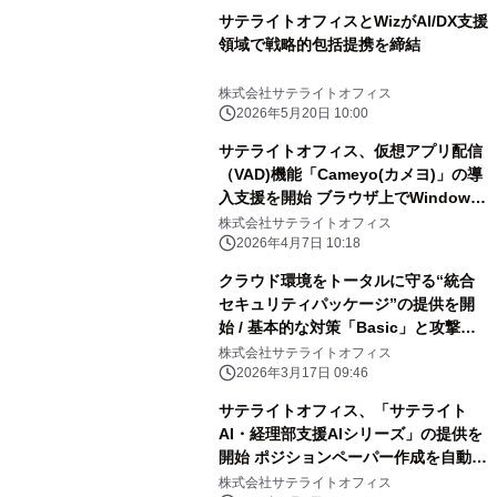
サテライトオフィスとWizがAI/DX支援
領域で戦略的包括提携を締結
株式会社サテライトオフィス
2026年5月20日 10:00
サテライトオフィス、仮想アプリ配信
（VAD)機能「Cameyo(カメヨ)」の導
入支援を開始 ブラウザ上でWindows
アプリが動作可能！
株式会社サテライトオフィス
2026年4月7日 10:18
クラウド環境をトータルに守る“統合
セキュリティパッケージ”の提供を開
始 / 基本的な対策「Basic」と攻撃対
策や訓練まで備えた「Pro」を提供 /
株式会社サテライトオフィス
サービス名：サテライトオフィス/ネク
2026年3月17日 09:46
ストセット セキュリティスイート
サテライトオフィス、「サテライト
AI・経理部支援AIシリーズ」の提供を
開始 ポジションペーパー作成を自動化
し決算品質向上 会計AIが決算力を加
株式会社サテライトオフィス