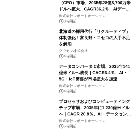
（CPO）市場、2035年28億8,700万米
ドルへ拡大、CAGR36.2％｜AIデータ
センター・高速光通信需要が成長を加
株式会社レポートオーシャン
速
3時間前
北海道の採用代行「リクルーティブ」
体制強化！富良野・ニセコの人手不足
を解消
クウカン株式会社
4時間前
データコンバータIC市場、2035年141
億米ドルへ成長｜CAGR6.4％、AI・
5G・IoT需要が市場拡大を加速
株式会社レポートオーシャン
4時間前
プロセッサおよびコンピューティング
チップ市場、2035年に1,230億米ドル
へ｜CAGR 20.8％、AI・データセンタ
ー需要が成長を牽引
株式会社レポートオーシャン
5時間前