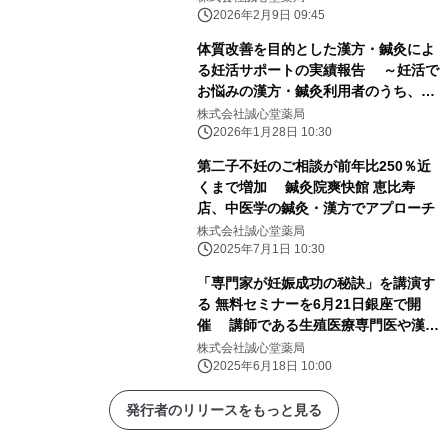
2026年2月9日 09:45
体質改善を目的とした漢方・鍼灸によ
る妊活サポートの実績報告 ～妊活で
お悩みの漢方・鍼灸利用者のうち、
2025年の妊娠者は298名～
株式会社誠心堂薬局
2026年1月28日 10:30
第二子不妊のご相談が前年比250％近
くまで増加 鍼灸院爽快館 恵比寿
店、中医学の鍼灸・漢方でアプローチ
株式会社誠心堂薬局
2025年7月1日 10:30
「専門家が妊娠成功の秘訣」を講演す
る 無料セミナーを6月21日銀座で開
催 講師である生殖医療専門医や漢方
の専門家との 個別相談＆機械測定の体
株式会社誠心堂薬局
験あり
2025年6月18日 10:00
発行者のリリースをもっと見る