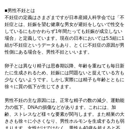
■男性不妊とは
不妊症の定義はさまざまですが日本産婦人科学会では「不
妊症とは、妊娠を望む健康な男女が避妊をしないで性交を
しているにもかかわらず1年間たっても妊娠が成立しない
場合」と定義しています。現在の日本においては5.5組に1
組が不妊症というデータもあり、とくに不妊症の原因が男
性側にある場合を、男性不妊といいます。
卵子とは異なり精子は思春期以降、年齢を重ねても毎日新
たに生成されるため、妊娠には問題ないと捉えている方も
少なくないようです。しかし実際には精子も年齢とともに
徐々に質の低下が生じてきます。
男性不妊の主な原因には、正常な精子の数の減少、運動能
力の低下、DNAの損傷などがあります。これには、加
齢、ストレスなど様々な要素が関与します。また精巣の大
きさも徐々に小さくなり、男性ホルモンを生成する力も弱
まります。女性だけではなく、男性も40歳を超えると不