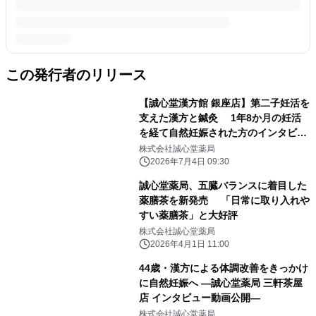
この発行者のリリース
【誠心堂漢方館 銀座店】第二子妊活を
支えた漢方と鍼灸 1年8か月の妊活
を経て自然妊娠された方のインタビュ
ー動画を公開
株式会社誠心堂薬局
2026年7月4日 09:30
誠心堂薬局、五臓バランスに着目した
薬膳茶を新発売 「日常に取り入れや
すい薬膳茶」と大好評
株式会社誠心堂薬局
2026年4月1日 11:00
44歳・漢方による体調改善をきっかけ
に自然妊娠へ ―誠心堂薬局 三軒茶屋
店 インタビュー動画公開―
株式会社誠心堂薬局