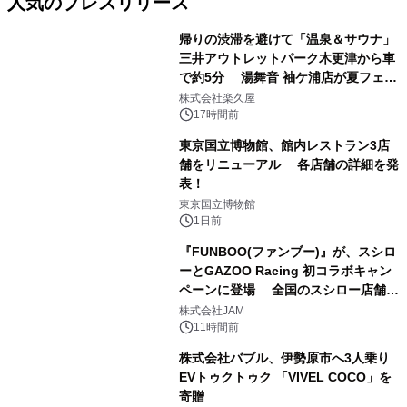
人気のプレスリリース
帰りの渋滞を避けて「温泉＆サウナ」
三井アウトレットパーク木更津から車
で約5分 湯舞音 袖ケ浦店が夏フェア
1
メニューを提供
株式会社楽久屋
17時間前
東京国立博物館、館内レストラン3店
舗をリニューアル 各店舗の詳細を発
表！
2
東京国立博物館
1日前
『FUNBOO(ファンブー)』が、スシロ
ーとGAZOO Racing 初コラボキャン
ペーンに登場 全国のスシロー店舗で
3
GR 4車種の FUNBOO(ミニカー)付き
株式会社JAM
メニューが展開されます
11時間前
株式会社バブル、伊勢原市へ3人乗り
EVトゥクトゥク 「VIVEL COCO」を
寄贈