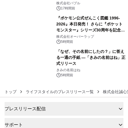
4
株式会社バブル
17時間前
『ポケモン公式ぜんこく図鑑 1996-
2026』本日発売！ さらに『ポケット
モンスター』シリーズ30周年を記念し
5
た画集『ポケットモンスター ビジュア
株式会社オーバーラップ
ルアートブック』の発売決定！ 2026
5時間前
年12月18日（金）、3冊同時発売！
「なぜ、その名前にしたの？」に答え
る一通の手紙 ―「きみの名前はね」正
式リリース
6
きみの名前はね
5時間前
トップ
ライフスタイルのプレスリリース一覧
株式会社誠心
プレスリリース配信
サポート