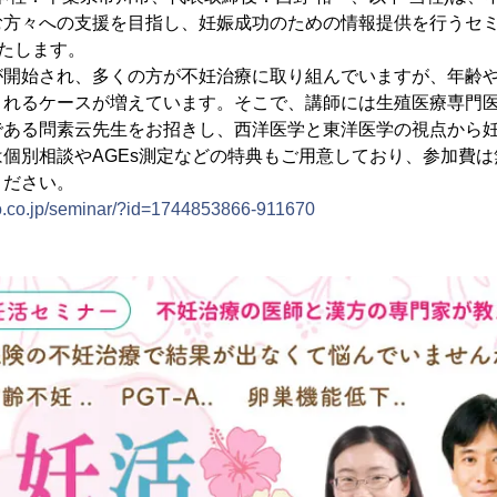
方々への支援を目指し、妊娠成功のための情報提供を行うセミナー
いたします。
が開始され、多くの方が不妊治療に取り組んでいますが、年齢
まれるケースが増えています。そこで、講師には生殖医療専門
である問素云先生をお招きし、西洋医学と東洋医学の視点から
個別相談やAGEs測定などの特典もご用意しており、参加費は
ください。
do.co.jp/seminar/?id=1744853866-911670