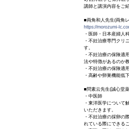
講師と講演内容をご
■両角和人先生(両角
https://morozumi-lc.co
・医師・日本産婦人
・不妊治療専門クリ
す。
・不妊治療の保険適
法や特徴があるのか
・不妊治療の保険適
・高齢や卵巣機能低
■問素云先生(誠心堂薬
・中医師
・東洋医学について
いただきます。
・不妊治療の採卵の
れている際にできる