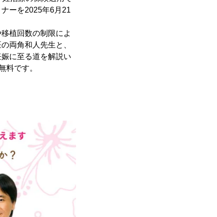
を2025年6月21
や移植回数の制限によ
医の両角和人先生と、
妊娠に至る道を解説い
無料です。