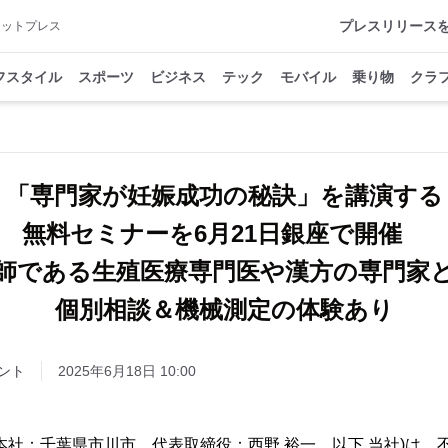
プレスリリース
アットプレス
フスタイル
スポーツ
ビジネス
テック
モバイル
乗り物
クラ
「専門家が妊娠成功の秘訣」を講演する
無料セミナーを6月21日銀座で開催
師である生殖医療専門医や漢方の専門家
個別相談＆機械測定の体験あり
ント
2025年6月18日 10:00
本社：千葉県市川市、代表取締役：西野 裕一、以下 当社)は、