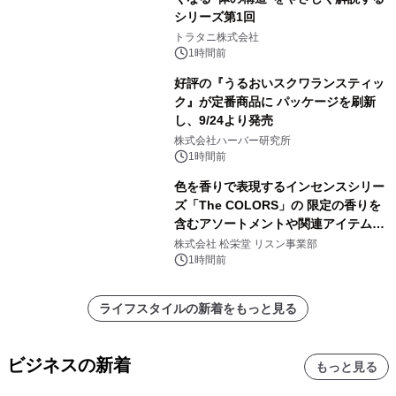
シリーズ第1回
トラタニ株式会社
1時間前
好評の『うるおいスクワランスティッ
ク』が定番商品に パッケージを刷新
し、9/24より発売
株式会社ハーバー研究所
1時間前
色を香りで表現するインセンスシリー
ズ「The COLORS」の 限定の香りを
含むアソートメントや関連アイテムを
8月6日発売
株式会社 松栄堂 リスン事業部
1時間前
ライフスタイルの新着をもっと見る
ビジネスの新着
もっと見る