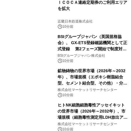
ＩＣＯＣＡ連絡定期券のご利用エリア
を拡大
近畿日本鉄道株式会社
10分前
BSIグループジャパン（英国規格協
会）、 GX-ETS登録確認機関として正
式登録 第2フェーズ開始で制度対応
が義務化、 企業の対応はどう変わるの
BSIグループジャパン株式会社
か？ 法的拘束力をもつGX-ETSの実
10分前
務ポイント解説セミナーの アーカイブ
鉱物鋳物の世界市場（2026年～2032
動画を公開中
年）、市場規模（エポキシ樹脂結合
型、セメント結合型、その他）・分析
レポートを発表
株式会社マーケットリサーチセンター
10分前
ヒトNK細胞細胞毒性アッセイキット
の世界市場（2026年～2032年）、市
場規模（細胞毒性測定用LDH放出アッ
セイ、細胞毒性測定用CCK8アッセ
株式会社マーケットリサーチセンター
イ、細胞毒性測定用MTTアッセイ、細
10分前