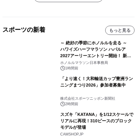
スポーツの新着
もっと見る
～ 絶好の季節にホノルルを走る ～
ハワイズハーフマラソン ハパルア
2027アーリーエントリー開始！ 新カ
テゴリー「ハパルアIKI(イキ)」(約
ホノルルマラソン日本事務局
13.4km)が登場
1時間前
「より速く！大和輸送カップ豊洲ラン
ニングまつり2026」参加者募集中
株式会社スポーツニッポン新聞社
2時間前
スズキ「KATANA」を1/12スケールで
リアルに再現！310ピースのブロック
モデルが登場
CAMSHOP.JP