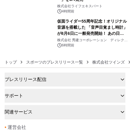
5
株式会社ライフエキスパート
4時間前
仮面ライダー55周年記念！オリジナル
音源を搭載した 「音声目覚まし時計」
が8月6日に一般発売開始！ あの日の
6
大興奮が今甦る
株式会社 秀建コーポレーション ディレクト
アートギャラリー
6時間前
トップ
スポーツのプレスリリース一覧
株式会社ツインズ
プレスリリース配信
サポート
関連サービス
•
運営会社