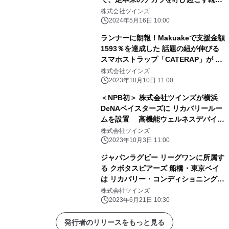
「MAGIC LACE(マジックレース)」を
株式会社ツインズ
ゲットしよう！
2024年5月16日 10:00
ランナーに朗報！Makuakeで支援金額
1593％を達成した 話題の紐が伸びる
スマホストラップ「CATERAP」が 10
月9日に自社オンラインストアやスポ
株式会社ツインズ
ーツ量販店で発売
2023年10月10日 11:00
＜NPB初＞ 株式会社ツインズが横浜
DeNAベイスターズに リカバリールー
ムを設置 高機能ウェルネスデバイス
のパイオニア、Hyperice社の製品を使
株式会社ツインズ
用
2023年10月3日 11:00
ジャパンラグビー リーグワンに所属す
る クボタスピアーズ 船橋・東京ベイ
は リカバリー・コンディショニングの
最新アイテムを展開するHypericeの製
株式会社ツインズ
品を使い クラブハウス内にリカバリー
2023年6月21日 10:30
ルームを設置します。
発行者のリリースをもっと見る