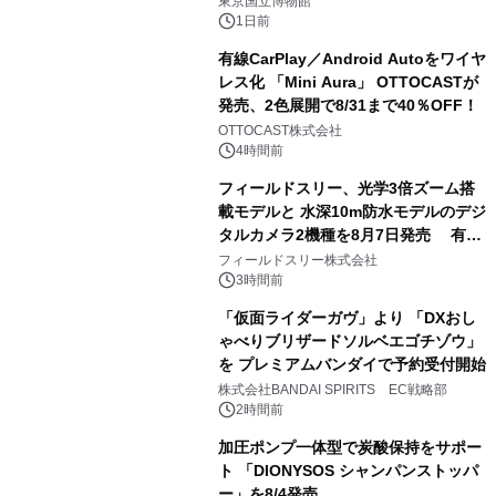
東京国立博物館
1日前
有線CarPlay／Android Autoをワイヤ
レス化 「Mini Aura」 OTTOCASTが
発売、2色展開で8/31まで40％OFF！
2
OTTOCAST株式会社
4時間前
フィールドスリー、光学3倍ズーム搭
載モデルと 水深10m防水モデルのデジ
タルカメラ2機種を8月7日発売 有効
3
約1300万画素、用途別に選べるコンデ
フィールドスリー株式会社
ジ新登場
3時間前
「仮面ライダーガヴ」より 「DXおし
ゃべりブリザードソルベエゴチゾウ」
を プレミアムバンダイで予約受付開始
4
株式会社BANDAI SPIRITS EC戦略部
2時間前
加圧ポンプ一体型で炭酸保持をサポー
ト 「DIONYSOS シャンパンストッパ
ー」を8/4発売