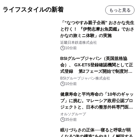
ライフスタイルの新着
もっと見る
「“なつやすみ親子企画” おさかな先生
と行く！ 『伊勢志摩お魚図鑑』でおさ
かなの旅ミニ体験」の実施
近畿日本鉄道株式会社
10分前
BSIグループジャパン（英国規格協
会）、 GX-ETS登録確認機関として正
式登録 第2フェーズ開始で制度対応
が義務化、 企業の対応はどう変わるの
BSIグループジャパン株式会社
か？ 法的拘束力をもつGX-ETSの実
10分前
務ポイント解説セミナーの アーカイブ
健康寿命と平均寿命の「10年のギャッ
動画を公開中
プ」に挑む。マレーシア政府公認プロ
ジェクトと、日本の整形外科専門医が
サステナブルな「エシカル・ツバメの
オルソグループ
巣」の共同臨床検証を開始
35分前
眠りづらさの正体──寝ると呼吸が弱
くなる"体の構造"をやさしく解説する