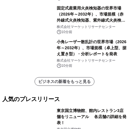
胞毒性測定用CAM標識標的細胞アッセ
固定式産業用火炎検知器の世界市場
イ、細胞毒性測定用CFSE標識標的細
（2026年～2032年）、市場規模（赤
胞アッセイ）・分析レポートを発表
外線式火炎検知器、紫外線式火炎検知
器、UV&IR火炎検知器、その他）・分
株式会社マーケットリサーチセンター
析レポートを発表
10分前
小角レーザー散乱計の世界市場（2026
年～2032年）、市場規模（卓上型、据
え置き型）・分析レポートを発表
株式会社マーケットリサーチセンター
10分前
ビジネスの新着をもっと見る
人気のプレスリリース
東京国立博物館、館内レストラン3店
舗をリニューアル 各店舗の詳細を発
表！
1