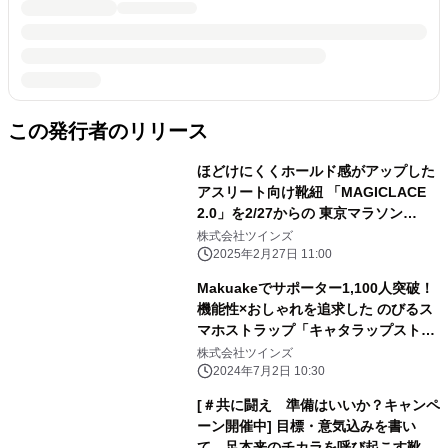
この発行者のリリース
ほどけにくくホールド感がアップした
アスリート向け靴紐 「MAGICLACE
2.0」を2/27からの 東京マラソン
EXPOに出品します。
株式会社ツインズ
2025年2月27日 11:00
Makuakeでサポーター1,100人突破！
機能性×おしゃれを追求した のびるス
マホストラップ「キャタラップストレ
ッチ」先行販売実施中
株式会社ツインズ
2024年7月2日 10:30
[＃共に闘え 準備はいいか？キャンペ
ーン開催中] 目標・意気込みを書い
て、足本来のチカラを呼び起こす靴紐