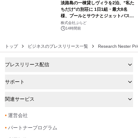
淡路島の一棟貸しヴィラを2泊、"私た
ちだけ"の別荘に 1日1組・最大8名
様、プールとサウナとジェットバス付
6
きで Villa Mon Temps AWAJIの連泊
株式会社ぷらど
素泊りプラン
14時間前
トップ
ビジネスのプレスリリース一覧
Research Nester Pri
プレスリリース配信
サポート
関連サービス
•
運営会社
•
パートナープログラム