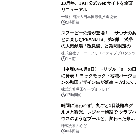
13周年、JAPI公式Webサイトを全面
リニューアル
2
一般社団法人日本国際化推進協会
5時間前
スヌーピーの湯が登場！ 「サウナのあ
とに楽しむPEANUTS」第2弾 渋谷
の人気銭湯「改良湯」と期間限定のコ
3
ラボレーション サウナイキタイコラ
株式会社ソニー・クリエイティブプロダクツ
ボグッズも発売決定！
1日前
【令和8年8月8日】トリプル「8」の日
に発表！ ヨックモック・地域バージョ
ンの秋田デザイン缶が誕生 ～かわいい
4
秋田犬の子犬と秋田の四季と名所を巡
株式会社秋田ケーブルテレビ
るパッケージ～ 9月1日(火)秋田県内で
17時間前
販売開始
時間に追われず、丸ごと1日淡路島グ
ルメと観光、レジャー施設で クラブハ
ウスのようなプールと、変わった形の
5
サウナも 「THE BOXY AWAJI」のお
株式会社ぷらど
得な素泊まり連泊プランで
8時間前