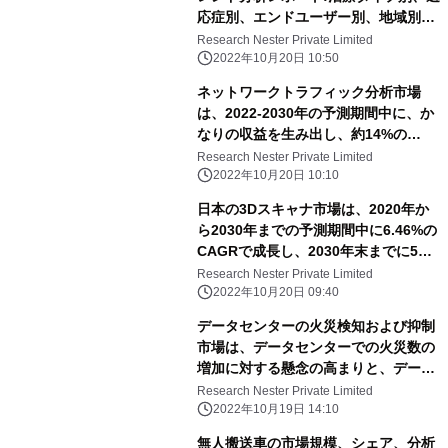
応症別、エンドユーザー別、地域別、
セグメント別予測(2021~2030年)
Research Nester Private Limited
2022年10月20日 10:50
ネットワークトラフィック分析市場
は、2022-2030年の予測期間中に、か
なりの収益を生み出し、約14%の
CAGRで成長すると推定されていま
Research Nester Private Limited
す。
2022年10月20日 10:10
日本の3Dスキャナ市場は、2020年か
ら2030年までの予測期間中に6.46%の
CAGRで成長し、2030年末までに5億
300万米ドルの収益を得ると推定され
Research Nester Private Limited
ています。
2022年10月20日 09:40
データセンターの火災検知および抑制
市場は、データセンターでの火災数の
増加に対する懸念の高まりと、データ
センターのラック密度の年々の増加に
Research Nester Private Limited
起因する可能性があります。
2022年10月19日 14:10
無人搬送車の市場規模、シェア、分析