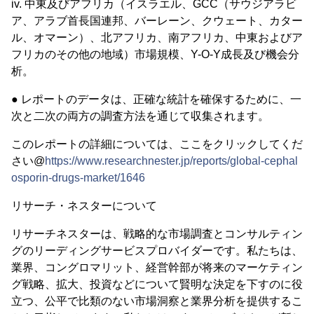
iv. 中東及びアフリカ（イスラエル、GCC（サウジアラビ
ア、アラブ首長国連邦、バーレーン、クウェート、カター
ル、オマーン）、北アフリカ、南アフリカ、中東およびア
フリカのその他の地域）市場規模、Y-O-Y成長及び機会分
析。
● レポートのデータは、正確な統計を確保するために、一
次と二次の両方の調査方法を通じて収集されます。
このレポートの詳細については、ここをクリックしてくだ
さい@
https://www.researchnester.jp/reports/global-cephal
osporin-drugs-market/1646
リサーチ・ネスターについて
リサーチネスターは、戦略的な市場調査とコンサルティン
グのリーディングサービスプロバイダーです。私たちは、
業界、コングロマリット、経営幹部が将来のマーケティン
グ戦略、拡大、投資などについて賢明な決定を下すのに役
立つ、公平で比類のない市場洞察と業界分析を提供するこ