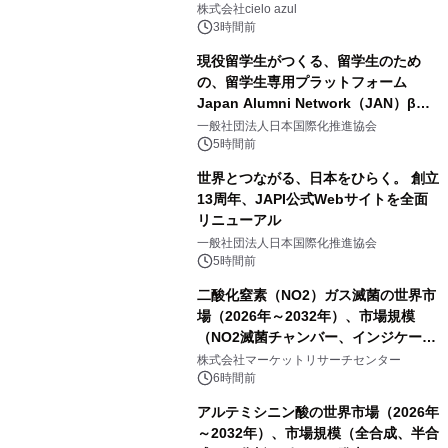
株式会社cielo azul
3時間前
現役留学生がつくる、留学生のため
の、留学生専用プラットフォーム
Japan Alumni Network（JAN）β版
をリリース
一般社団法人日本国際化推進協会
5時間前
世界とつながる、日本をひらく。 創立
13周年、JAPI公式Webサイトを全面
リニューアル
一般社団法人日本国際化推進協会
5時間前
二酸化窒素（NO2）ガス滅菌の世界市
場（2026年～2032年）、市場規模
（NO2滅菌チャンバー、インジケータ
ーおよびモニタリングシステム、その
株式会社マーケットリサーチセンター
他）・分析レポートを発表
6時間前
アルテミシニン酸の世界市場（2026年
～2032年）、市場規模（全合成、半合