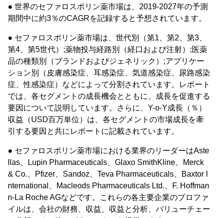
● 世界のセファロスポリン薬市場は、2019-2027年の予測
期間中に約3％のCAGRを記録すると予想されています。
● セファロスポリン薬市場は、世代別（第1、第2、第3、
第4、第5世代）;薬物投与経路別（経口および注射）;医薬
品の種類別（ブランドおよびジェネリック）;アプリケー
ション別（皮膚感染症、耳感染症、気道感染症、尿路感染
症、性感染症）などによって分割されています。レポート
では、各セグメントの成長機会とともに、成長を促進する
要因について説明しています。さらに、Y-o-Y成長（％）
収益（USD百万単位）は、各セグメントの市場成長を牽
引する要因と共にレポートに記載されています。
● セファロスポリン薬市場における業界のリーダーはAste
llas、Lupin Pharmaceuticals、Glaxo SmithKline、Merck
& Co.、Pfizer、Sandoz、Teva Pharmaceuticals、Baxtor I
nternational、Macleods Pharmaceuticals Ltd.、F. Hoffman
n-La Roche AGなどです。これらの各主要企業のプロファ
イルは、会社の財務、収益、収益と分析、バリューチェー