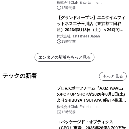
開催決定！！
株式会社ClaN Entertainment
12時間前
【グランドオープン】エニタイムフィ
ットネス二子玉川店（東京都世田谷
区）2026年8月8日（土）＜24時間年
中無休のフィットネスジム＞
株式会社Fast Fitness Japan
13時間前
エンタメの新着をもっと見る
テックの新着
もっと見る
プロeスポーツチーム『AXIZ WAVE』
のPOP UP SHOPが2026年8月1日(土)
よりSHIBUYA TSUTAYA 6階 IP書店で
開催決定！！
株式会社ClaN Entertainment
12時間前
コパッケージド・オプティクス
（CPO）市場、2035年28億8,700万米