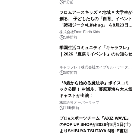
ンズ
5分前
フロムアースキッズ × 地域 × 大学生が
創る、 子どもたちの「自育」イベント
「諸福ジーク×Lifehug」 を8月23日
(日)開催
株式会社From Earth Kids
5時間前
学園生活コミュニティ「キャラフレ」
｜2026『夏祭りイベント』のお知らせ
キャラフレ｜株式会社エイプリル・データ・
デザインズ
5時間前
『8歳から始める魔法学』ボイスコミ
ック公開！ 村瀬歩、藤原夏海ら大人気
キャストが出演！
株式会社オーバーラップ
11時間前
プロeスポーツチーム『AXIZ WAVE』
のPOP UP SHOPが2026年8月1日(土)
よりSHIBUYA TSUTAYA 6階 IP書店で