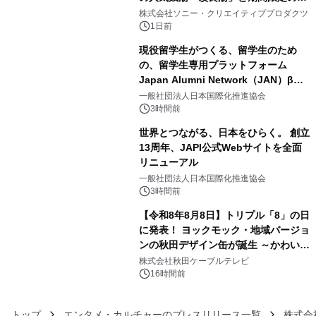
3
ラボレーション サウナイキタイコラ
株式会社ソニー・クリエイティブプロダクツ
ボグッズも発売決定！
1日前
現役留学生がつくる、留学生のため
の、留学生専用プラットフォーム
Japan Alumni Network（JAN）β版
4
をリリース
一般社団法人日本国際化推進協会
3時間前
世界とつながる、日本をひらく。 創立
13周年、JAPI公式Webサイトを全面
リニューアル
5
一般社団法人日本国際化推進協会
3時間前
【令和8年8月8日】トリプル「8」の日
に発表！ ヨックモック・地域バージョ
ンの秋田デザイン缶が誕生 ～かわいい
6
秋田犬の子犬と秋田の四季と名所を巡
株式会社秋田ケーブルテレビ
るパッケージ～ 9月1日(火)秋田県内で
16時間前
販売開始
トップ
エンタメ・カルチャーのプレスリリース一覧
株式会