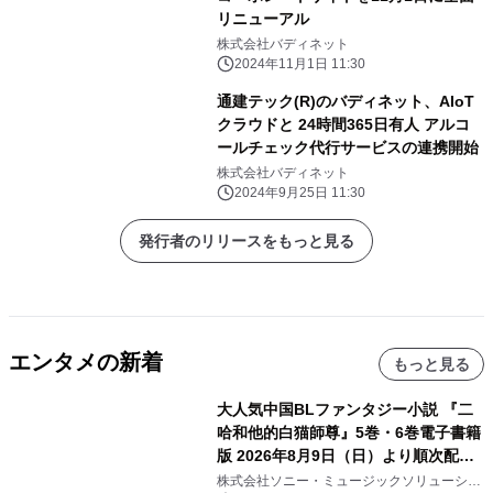
リニューアル
株式会社バディネット
2024年11月1日 11:30
通建テック(R)のバディネット、AIoT
クラウドと 24時間365日有人 アルコ
ールチェック代行サービスの連携開始
株式会社バディネット
2024年9月25日 11:30
発行者のリリースをもっと見る
エンタメの新着
もっと見る
大人気中国BLファンタジー小説 『二
哈和他的白猫師尊』5巻・6巻電子書籍
版 2026年8月9日（日）より順次配信
開始
株式会社ソニー・ミュージックソリューショ