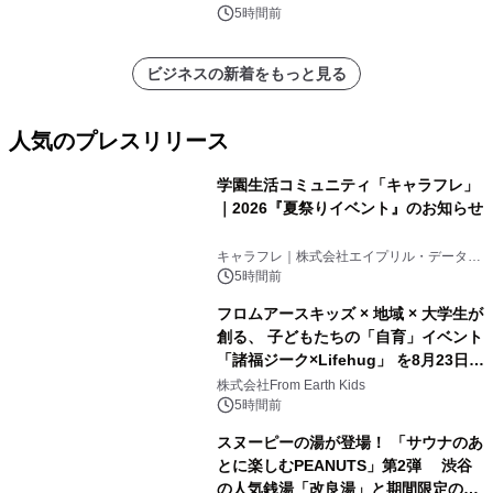
5時間前
ビジネスの新着をもっと見る
人気のプレスリリース
学園生活コミュニティ「キャラフレ」
｜2026『夏祭りイベント』のお知らせ
1
キャラフレ｜株式会社エイプリル・データ・
デザインズ
5時間前
フロムアースキッズ × 地域 × 大学生が
創る、 子どもたちの「自育」イベント
「諸福ジーク×Lifehug」 を8月23日
2
(日)開催
株式会社From Earth Kids
5時間前
スヌーピーの湯が登場！ 「サウナのあ
とに楽しむPEANUTS」第2弾 渋谷
の人気銭湯「改良湯」と期間限定のコ