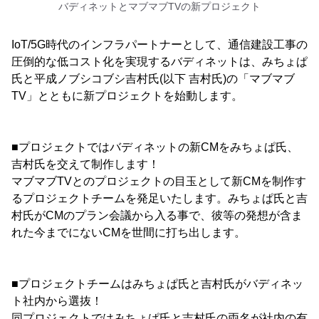
バディネットとマブマブTVの新プロジェクト
IoT/5G時代のインフラパートナーとして、通信建設工事の
圧倒的な低コスト化を実現するバディネットは、みちょぱ
氏と平成ノブシコブシ吉村氏(以下 吉村氏)の「マブマブ
TV」とともに新プロジェクトを始動します。
■プロジェクトではバディネットの新CMをみちょぱ氏、
吉村氏を交えて制作します！
マブマブTVとのプロジェクトの目玉として新CMを制作す
るプロジェクトチームを発足いたします。みちょぱ氏と吉
村氏がCMのプラン会議から入る事で、彼等の発想が含ま
れた今までにないCMを世間に打ち出します。
■プロジェクトチームはみちょぱ氏と吉村氏がバディネッ
ト社内から選抜！
同プロジェクトではみちょぱ氏と吉村氏の両名が社内の有