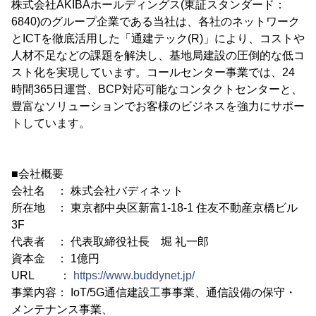
株式会社AKIBAホールディングス(東証スタンダード：
6840)のグループ企業である当社は、各社のネットワーク
とICTを徹底活用した「通建テック(R)」により、コストや
人材不足などの課題を解決し、基地局建設の圧倒的な低コ
スト化を実現しています。コールセンター事業では、24
時間365日運営、BCP対応可能なコンタクトセンターと、
豊富なソリューションでお客様のビジネスを強力にサポー
トしています。
■会社概要
会社名 ： 株式会社バディネット
所在地 ： 東京都中央区新富1-18-1 住友不動産京橋ビル
3F
代表者 ： 代表取締役社長 堀 礼一郎
資本金 ： 1億円
URL ：
https://www.buddynet.jp/
事業内容： IoT/5G通信建設工事事業、通信設備の保守・
メンテナンス事業、