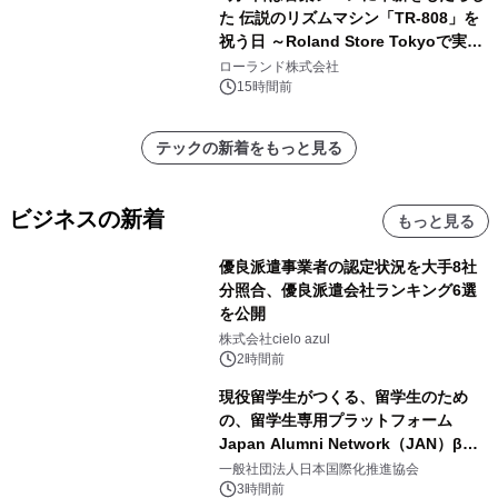
た 伝説のリズムマシン「TR-808」を
祝う日 ～Roland Store Tokyoで実機
を展示しての 記念キャンペーンを開
ローランド株式会社
催 英国ラジオ「NTS」の 特別プログ
15時間前
ラムや、「TR-808」を愛する伝説的
アーティストを フィーチャーしたアニ
テックの新着をもっと見る
メーションを公開～
ビジネスの新着
もっと見る
優良派遣事業者の認定状況を大手8社
分照合、優良派遣会社ランキング6選
を公開
株式会社cielo azul
2時間前
現役留学生がつくる、留学生のため
の、留学生専用プラットフォーム
Japan Alumni Network（JAN）β版
をリリース
一般社団法人日本国際化推進協会
3時間前