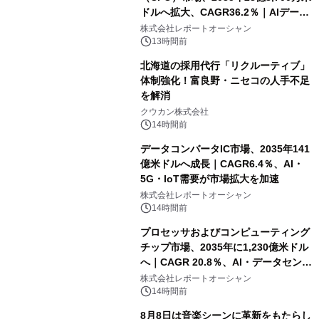
ドルへ拡大、CAGR36.2％｜AIデータ
センター・高速光通信需要が成長を加
株式会社レポートオーシャン
速
13時間前
北海道の採用代行「リクルーティブ」
体制強化！富良野・ニセコの人手不足
を解消
クウカン株式会社
14時間前
データコンバータIC市場、2035年141
億米ドルへ成長｜CAGR6.4％、AI・
5G・IoT需要が市場拡大を加速
株式会社レポートオーシャン
14時間前
プロセッサおよびコンピューティング
チップ市場、2035年に1,230億米ドル
へ｜CAGR 20.8％、AI・データセンタ
ー需要が成長を牽引
株式会社レポートオーシャン
14時間前
8月8日は音楽シーンに革新をもたらし