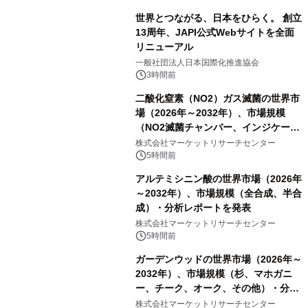
世界とつながる、日本をひらく。 創立
13周年、JAPI公式Webサイトを全面
リニューアル
一般社団法人日本国際化推進協会
3時間前
二酸化窒素（NO2）ガス滅菌の世界市
場（2026年～2032年）、市場規模
（NO2滅菌チャンバー、インジケータ
ーおよびモニタリングシステム、その
株式会社マーケットリサーチセンター
他）・分析レポートを発表
5時間前
アルテミシニン酸の世界市場（2026年
～2032年）、市場規模（全合成、半合
成）・分析レポートを発表
株式会社マーケットリサーチセンター
5時間前
ガーデンウッドの世界市場（2026年～
2032年）、市場規模（杉、マホガニ
ー、チーク、オーク、その他）・分析
レポートを発表
株式会社マーケットリサーチセンター