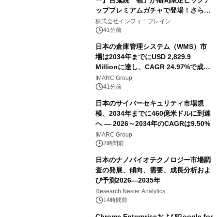
ー】百鬼院 嶺」が期間限定ピックア
ッププレミアムガチャで登場！さらに
マップイベント「バニーとヨミハラク
株式会社インフィニブレイン
ライシス」が開催！
41分前
日本の倉庫管理システム（WMS）市
場は2034年までにUSD 2,829.9
Millionに達し、CAGR 24.97%で成長
すると予測
IMARC Group
41分前
日本のサイバーセキュリティ市場規
模、2034年までに460億米ドルに到達
へ ― 2026～2034年のCAGRは9.50%
IMARC Group
2時間前
日本のナノバイオテクノロジー市場調
査の発展、傾向、需要、成長分析およ
び予測2026―2035年
Research Nester Analytics
14時間前
Chrome EnterpriseおよびGoogle for