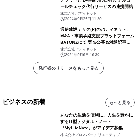
クラウドと 24時間365日有人 アルコ
ールチェック代行サービスの連携開始
株式会社バディネット
2024年9月25日 11:30
通信建設テック(R)のバディネット、
M&A・事業承継支援プラットフォーム
BATONZにて 実名公募＆対談記事を
公開
株式会社バディネット
2024年9月6日 16:30
発行者のリリースをもっと見る
ビジネスの新着
もっと見る
あなたの生活を便利に、人生を豊かに
するIT型デジタル・ノート
『MyLifeNote』がアイデア募集 優
秀賞100名に1年間無償試用
株式会社プロスパー クリエイティブ