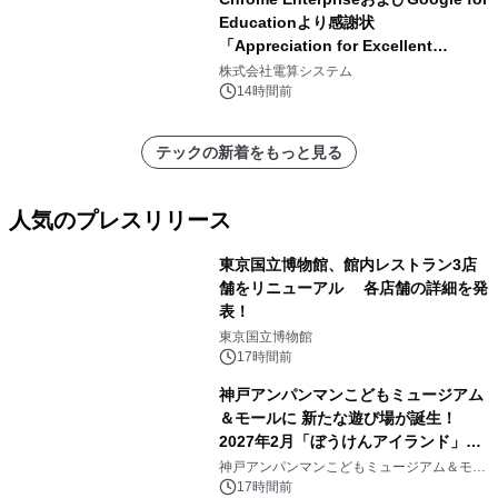
Educationより感謝状
「Appreciation for Excellent
Partnership 2026」を 「Chrome
株式会社電算システム
Enterprise Reseller パートナー
14時間前
ChromeOS部門」 「Chrome
Enterprise Reseller パートナー
テックの新着をもっと見る
Chrome Enterprise Premium部門」
「Google for Education Reseller パ
ートナー部門」 「Google for
人気のプレスリリース
Education PD パートナー部門」の分
野で 受贈いたしました
東京国立博物館、館内レストラン3店
舗をリニューアル 各店舗の詳細を発
表！
1
東京国立博物館
17時間前
神戸アンパンマンこどもミュージアム
＆モールに 新たな遊び場が誕生！
2027年2月「ぼうけんアイランド」が
2
オープン
神戸アンパンマンこどもミュージアム＆モー
ル
17時間前