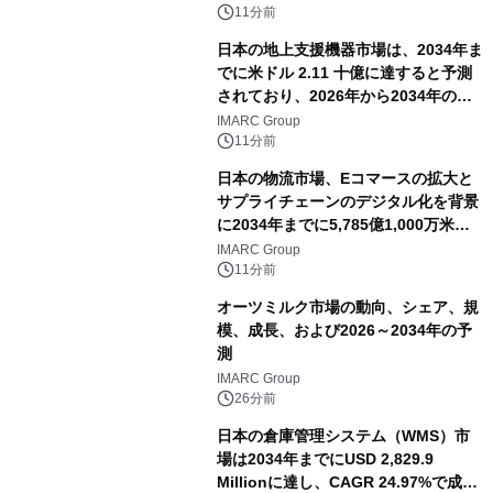
11分前
日本の地上支援機器市場は、2034年ま
でに米ドル 2.11 十億に達すると予測
されており、2026年から2034年の期
間に6.44%のCAGRで拡大し、空港の
IMARC Group
近代化と航空交通量の増加によって牽
11分前
引されています。
日本の物流市場、Eコマースの拡大と
サプライチェーンのデジタル化を背景
に2034年までに5,785億1,000万米ド
ルに達する見通し
IMARC Group
11分前
オーツミルク市場の動向、シェア、規
模、成長、および2026～2034年の予
測
IMARC Group
26分前
日本の倉庫管理システム（WMS）市
場は2034年までにUSD 2,829.9
Millionに達し、CAGR 24.97%で成長