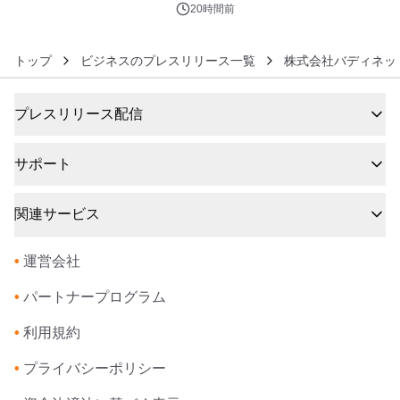
ィバル」、 グラングリーン大阪 ショ
20時間前
ップ&レストランでは 「I LIKE
SUMMER TIME with PEANUTS」を
トップ
ビジネスのプレスリリース一覧
株式会社バディネッ
初開催！
プレスリリース配信
サポート
関連サービス
•
運営会社
•
パートナープログラム
•
利用規約
•
プライバシーポリシー