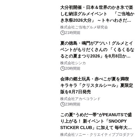
大分初開催・日本＆世界のかき氷で楽
しむ納涼グルメイベント 「ご当地か
き氷祭2026大分」 ～トキハわさだタ
3
ウンで8月21日～31日まで11日間限定
株式会社ご当地グルメ研究会
開催～
21時間前
夏の徳島・鳴門がアツい！グルメとイ
ベントがもりだくさんの 「くるくるな
るとの夏まつり2026」を8月8日から9
4
日間開催 ～夏限定メニューや大抽選
株式会社シンカ
会、大学芋スティックの振る舞いも～
20時間前
会津の郷土玩具・赤べこが夏を満喫
キラキラ「クリスタルシール」夏限定
版を8月7日発売
5
株式会社アカベコランド
23時間前
この夏“うめだ一帯”がPEANUTSで盛
り上がる！ 新イベント「SNOOPY
STICKER CLUB」に加えて 毎年大好
6
評阪急の「うめだスヌーピーフェステ
株式会社ソニー・クリエイティブプロダクツ