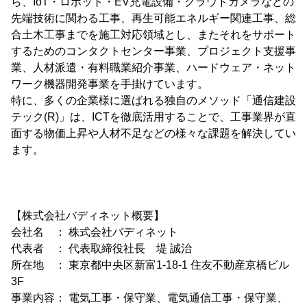
ら、IoT・ロボット・EV充電設備・クラウドカメラなどの
先端技術に関わる工事、再生可能エネルギー関連工事、総
合土木工事までを施工対応領域とし、またそれをサポート
するためのコンタクトセンター事業、プロジェクト支援事
業、人材派遣・有料職業紹介事業、ハードウェア・ネット
ワーク機器開発事業を手掛けています。
特に、多くの企業様に選ばれる独自のメソッド「通信建設
テック(R)」は、ICTを徹底活用することで、工事業界が直
面する物価上昇や人材不足などの様々な課題を解決してい
ます。
【株式会社バディネット概要】
会社名 ： 株式会社バディネット
代表者 ： 代表取締役社長 堤 誠治
所在地 ： 東京都中央区新富1-18-1 住友不動産京橋ビル
3F
事業内容： 電気工事・保守業、電気通信工事・保守業、