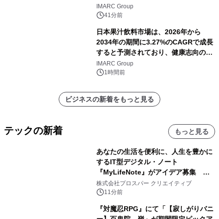
すると予測
IMARC Group
41分前
日本果汁飲料市場は、2026年から
2034年の期間に3.27%のCAGRで成長
すると予測されており、健康志向の消
費の高まりを背景に、2034年までに米
IMARC Group
ドル 13 十億に達する見通しです。
1時間前
ビジネスの新着をもっと見る
テックの新着
もっと見る
あなたの生活を便利に、人生を豊かに
するIT型デジタル・ノート
『MyLifeNote』がアイデア募集 優
秀賞100名に1年間無償試用
株式会社プロスパー クリエイティブ
11分前
『対魔忍RPG』にて「【寂しがりバニ