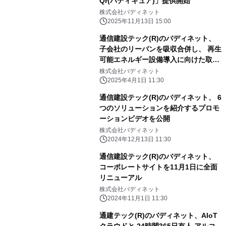
Qr(バディキュア)」提供開始
株式会社バディネット
2025年11月13日 15:00
通信建設テック(R)のバディネット、
子会社のリーバンを吸収合併し、 再生
可能エネルギー設備導入に向けた取り
組みを強化
株式会社バディネット
2025年4月1日 11:30
通信建設テック(R)のバディネット、 6
つのソリューションを紹介するプロモ
ーションビデオを公開
株式会社バディネット
2024年12月13日 11:30
通信建設テック(R)のバディネット、
コーポレートサイトを11月1日に全面
リニューアル
株式会社バディネット
2024年11月1日 11:30
通建テック(R)のバディネット、AIoT