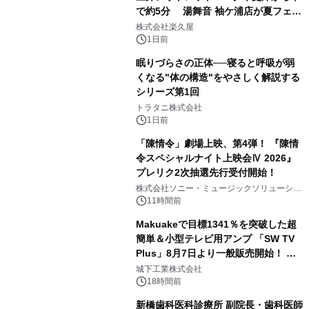
で約5分 湯舞音 袖ケ浦店が夏フェア
2
メニューを提供
株式会社楽久屋
1日前
眠りづらさの正体──寝ると呼吸が弱
くなる"体の構造"をやさしく解説する
シリーズ第1回
3
トラタニ株式会社
1日前
「陳情令」劇場上映、第4弾！ 『陳情
令スペシャルナイト上映会Ⅳ 2026』
プレリク2次抽選先行受付開始！
4
株式会社ソニー・ミュージックソリューショ
ンズ
11時間前
Makuakeで目標1341％を突破した超
簡単＆小型テレビ用アンプ 「SW TV
Plus」8月7日より一般販売開始！ ケ
5
ーブル1本つなぐだけ、テレビの音が
城下工業株式会社
ぐっと豊かに
18時間前
新橋歯科医科診療所 副院長・歯科医師