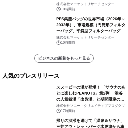
ク包装、その他）・分析レポートを発
株式会社マーケットリサーチセンター
表
10時間前
PPS集塵バッグの世界市場（2026年～
2032年）、市場規模（円筒形フィルタ
ーバッグ、平袋型フィルターバッグ、
プリーツフィルターバッグ、その
株式会社マーケットリサーチセンター
他）・分析レポートを発表
10時間前
ビジネスの新着をもっと見る
人気のプレスリリース
スヌーピーの湯が登場！ 「サウナのあ
とに楽しむPEANUTS」第2弾 渋谷
の人気銭湯「改良湯」と期間限定のコ
1
ラボレーション サウナイキタイコラ
株式会社ソニー・クリエイティブプロダクツ
ボグッズも発売決定！
17時間前
帰りの渋滞を避けて「温泉＆サウナ」
三井アウトレットパーク木更津から車