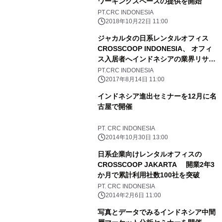
ワーキングスペースの提供を開始
PT.CRC INDONESIA
2018年10月22日 11:00
ジャカルタの日系レンタルオフィス
CROSSCOOP INDONESIA、 オフィ
ス入居者へインドネシアの業界リサー
チ 「BIZLAB Indonesia」の無償提供
PT.CRC INDONESIA
を開始
2017年8月14日 11:00
インドネシア進出セミナーを12月に名
古屋で開催
PT. CRC INDONESIA
2014年10月30日 13:00
日系企業向けレンタルオフィスの
CROSSCOOP JAKARTA 開業2年3
か月で累計利用社数100社を突破
PT. CRC INDONESIA
2014年2月6日 11:00
写真とデータでみるインドネシア中間