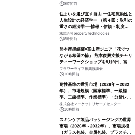
8時間前
住まいを選び直す自由 ー住宅流動性と
人生設計の経済学ー （第４回：取引の
重さの経済学──情報・信頼・制度を
PropTechはどう組み替えるか）｜
株式会社property technologies
PropTech-Lab
8時間前
熊本産胡蝶蘭×富山産ジニア「花でつ
ながる希望の輪」 熊本復興支援チャリ
ティーワークショップを8月9日、富
山・射水で開催
フラワーライフ振興協議会
10時間前
耐性基準の世界市場（2026年～2032
年）、市場規模（国家標準、一級標
準、二級標準、作業標準）・分析レポ
ートを発表
株式会社マーケットリサーチセンター
10時間前
スキンケア製品パッケージングの世界
市場（2026年～2032年）、市場規模
（ガラス包装、金属包装、プラスチッ