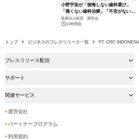
小野宇宙が「後悔しない歯科選び」
「痛くない歯科治療」「不安がない治
6
療計画」をテーマに専門監修
医療法人財団 興学会
10時間前
トップ
ビジネスのプレスリリース一覧
PT. CRC INDONESI
プレスリリース配信
サポート
関連サービス
•
運営会社
•
パートナープログラム
•
利用規約