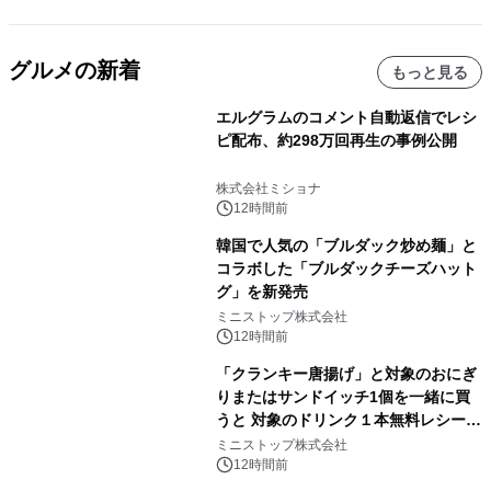
グルメの新着
もっと見る
エルグラムのコメント自動返信でレシ
ピ配布、約298万回再生の事例公開
株式会社ミショナ
12時間前
韓国で人気の「ブルダック炒め麺」と
コラボした「ブルダックチーズハット
グ」を新発売
ミニストップ株式会社
12時間前
「クランキー唐揚げ」と対象のおにぎ
りまたはサンドイッチ1個を一緒に買
うと 対象のドリンク１本無料レシート
クーポンもらえる！※1
ミニストップ株式会社
12時間前