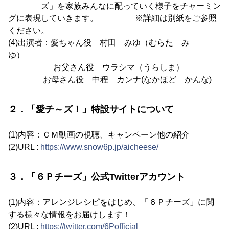
ズ」を家族みんなに配っていく様子をチャーミン
グに表現していきます。 ※詳細は別紙をご参照
ください。
(4)出演者：愛ちゃん役 村田 みゆ（むらた み
ゆ）
お父さん役 ウラシマ（うらしま）
お母さん役 中程 カンナ(なかほど かんな)
２．「愛チ～ズ！」特設サイトについて
(1)内容：ＣＭ動画の視聴、キャンペーン他の紹介
(2)URL :
https://www.snow6p.jp/aicheese/
３．「６Ｐチーズ」公式Twitterアカウント
(1)内容：アレンジレシピをはじめ、「６Ｐチーズ」に関
する様々な情報をお届けします！
(2)URL :
https://twitter.com/6Pofficial