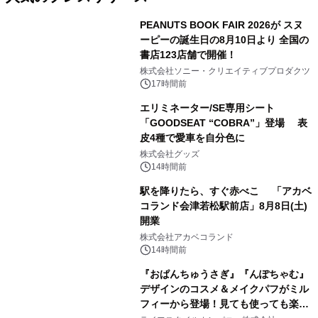
PEANUTS BOOK FAIR 2026が スヌ
ーピーの誕生日の8月10日より 全国の
書店123店舗で開催！
1
株式会社ソニー・クリエイティブプロダクツ
17時間前
エリミネーター/SE専用シート
「GOODSEAT “COBRA”」登場 表
皮4種で愛車を自分色に
2
株式会社グッズ
14時間前
駅を降りたら、すぐ赤べこ 「アカベ
コランド会津若松駅前店」8月8日(土)
開業
3
株式会社アカベコランド
14時間前
『おぱんちゅうさぎ』『んぽちゃむ』
デザインのコスメ＆メイクパフがミル
フィーから登場！見ても使っても楽し
4