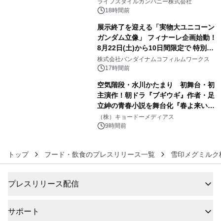
い、ポップでキュートなコレクショ
ライフスタイルカンパニー株式会社
ン。
18時間前
展示終了を迎える「実物大ユニコーン
ガンダム立像」 フィナーレ企画始動！
8月22日(土)から10日間限定で 特別映
5
像『UNICORN GUNDAM Statue ―
株式会社バンダイナムコフィルムワークス
BEYOND POSSIBILITY ―』を上映！
17時間前
空気階段・水川かたまり 初舞台・初
主演作！朝ドラ『ブギウギ』作者・足
立紳の青春小説を舞台化『春よ来い、
6
マジで来い』キービジュアル解禁！
（株）キョードーメディアス
9時間前
トップ
フード・飲食のプレスリリース一覧
雪印メグミルク
プレスリリース配信
サポート