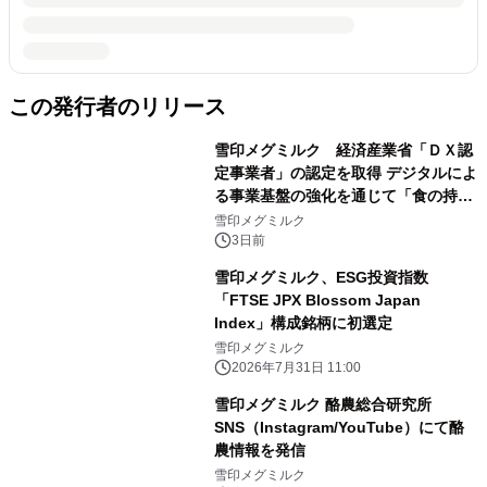
この発行者のリリース
雪印メグミルク 経済産業省「ＤＸ認
定事業者」の認定を取得 デジタルによ
る事業基盤の強化を通じて「食の持続
性」を実現
雪印メグミルク
3日前
雪印メグミルク、ESG投資指数
「FTSE JPX Blossom Japan
Index」構成銘柄に初選定
雪印メグミルク
2026年7月31日 11:00
雪印メグミルク 酪農総合研究所
SNS（Instagram/YouTube）にて酪
農情報を発信
雪印メグミルク