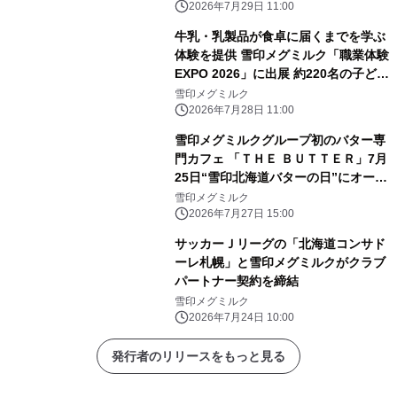
2026年7月29日 11:00
牛乳・乳製品が食卓に届くまでを学ぶ
体験を提供 雪印メグミルク「職業体験
EXPO 2026」に出展 約220名の子ども
たちがセミナーやVR体験、クイズに参
雪印メグミルク
加
2026年7月28日 11:00
雪印メグミルクグループ初のバター専
門カフェ 「ＴＨＥ ＢＵＴＴＥＲ」7月
25日“雪印北海道バターの日”にオープ
ン！ オープニングセレモニーを開催し
雪印メグミルク
ました
2026年7月27日 15:00
サッカーＪリーグの「北海道コンサド
ーレ札幌」と雪印メグミルクがクラブ
パートナー契約を締結
雪印メグミルク
2026年7月24日 10:00
発行者のリリースをもっと見る